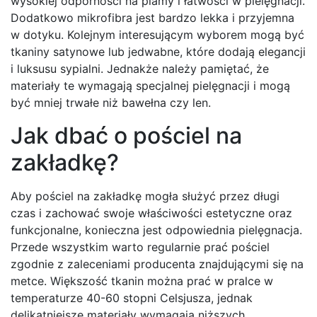
wysokiej odporności na plamy i łatwości w pielęgnacji.
Dodatkowo mikrofibra jest bardzo lekka i przyjemna
w dotyku. Kolejnym interesującym wyborem mogą być
tkaniny satynowe lub jedwabne, które dodają elegancji
i luksusu sypialni. Jednakże należy pamiętać, że
materiały te wymagają specjalnej pielęgnacji i mogą
być mniej trwałe niż bawełna czy len.
Jak dbać o pościel na
zakładkę?
Aby pościel na zakładkę mogła służyć przez długi
czas i zachować swoje właściwości estetyczne oraz
funkcjonalne, konieczna jest odpowiednia pielęgnacja.
Przede wszystkim warto regularnie prać pościel
zgodnie z zaleceniami producenta znajdującymi się na
metce. Większość tkanin można prać w pralce w
temperaturze 40-60 stopni Celsjusza, jednak
delikatniejsze materiały wymagają niższych