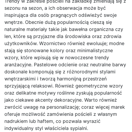
Trendy w zakresie pościeli na zakładkę zmieniają się z
sezonu na sezon, a ich obserwacja może być
inspirująca dla osób pragnących odświeżyć swoje
wnętrze. Obecnie dużą popularnością cieszą się
naturalne materiały takie jak bawełna organiczna czy
len, które są przyjazne dla środowiska oraz zdrowia
użytkowników. Wzornictwo również ewoluuje; modne
stają się stonowane kolory oraz minimalistyczne
wzory, które wpisują się w nowoczesne trendy
aranżacyjne. Pastelowe odcienie oraz neutralne barwy
doskonale komponują się z różnorodnymi stylami
wnętrzarskimi i tworzą harmonijną przestrzeń
sprzyjającą relaksowi. Również geometryczne wzory
oraz delikatne motywy roślinne zyskują popularność
jako ciekawe akcenty dekoracyjne. Warto również
zwrócić uwagę na personalizację; coraz więcej marek
oferuje możliwość zamówienia pościeli z własnym
nadrukiem lub haftem, co pozwala wyrazić
indywidualny styl właściciela sypialni.