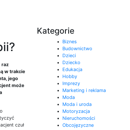
Kategorie
Biznes
ii?
Budownictwo
Dzieci
Dziecko
 raz
Edukacja
ną w trakcie
Hobby
ta, jego
Imprezy
acjent może
Marketing i reklama
a
Moda
Moda i uroda
o
Motoryzacja
otyczyć
Nieruchomości
pacjent czuł
Obcojęzyczne