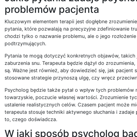
problemów pacjenta
Kluczowym elementem terapii jest dogłębne zrozumienie 
pytania, które pozwalają na precyzyjne zdefiniowanie tru
chodzi tylko o nazwanie problemu, ale o jego rozłożeni
podtrzymujących.
Pytania te mogą dotyczyć konkretnych objawów, takich j
zaburzenia snu. Terapeuta będzie dążył do zrozumienia, ki
są. Ważne jest również, aby dowiedzieć się, jak pacjent s
stosowane strategie przynoszą ulgę, czy wręcz przeciwn
Psycholog będzie także pytał o wpływ tych problemów na r
towarzyskie, poczucie własnej wartości. Zrozumienie ty
ustalenie realistycznych celów. Czasem pacjent może m
terapeuta stosuje techniki aktywnego słuchania i zada
to, czego doświadcza.
W jaki sposób psycholog bad