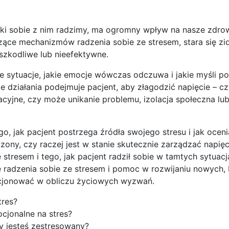
jaki sobie z nim radzimy, ma ogromny wpływ na nasze zdro
czące mechanizmów radzenia sobie ze stresem, stara się z
 szkodliwe lub nieefektywne.
ne sytuacje, jakie emocje wówczas odczuwa i jakie myśli po
ie działania podejmuje pacjent, aby złagodzić napięcie – cz
acyjne, czy może unikanie problemu, izolacja społeczna lu
 jak pacjent postrzega źródła swojego stresu i jak oceni
czony, czy raczej jest w stanie skutecznie zarządzać napię
resem i tego, jak pacjent radził sobie w tamtych sytuac
e radzenia sobie ze stresem i pomoc w rozwijaniu nowych, 
nkcjonować w obliczu życiowych wyzwań.
tres?
cjonalne na stres?
dy jesteś zestresowany?