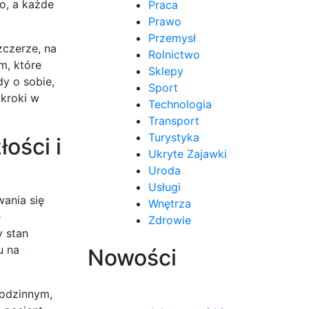
o, a każde
Praca
Prawo
Przemysł
zczerze, na
Rolnictwo
m, które
Sklepy
y o sobie,
Sport
 kroki w
Technologia
Transport
Turystyka
ości i
Ukryte Zajawki
Uroda
Usługi
ania się
Wnętrza
ę
Zdrowie
y stan
u na
Nowości
odzinnym,