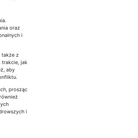
ia.
nia oraz
onalnych i
 także z
trakcie, jak
eż, aby
nfliktu.
ch, prosząc
 również
tych
drowszych i