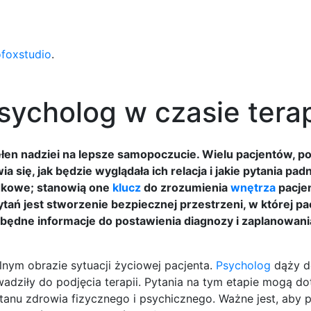
ofoxstudio
.
sycholog w czasie terap
łen nadziei na lepsze samopoczucie. Wielu pacjentów, po
się, jak będzie wyglądała ich relacja i jakie pytania pad
adkowe; stanowią one
klucz
do zrozumienia
wnętrza
pacjen
tań jest stworzenie bezpiecznej przestrzeni, w której p
będne informacje do postawienia diagnozy i zaplanowani
lnym obrazie sytuacji życiowej pacjenta.
Psycholog
dąży d
ziły do podjęcia terapii. Pytania na tym etapie mogą d
go stanu zdrowia fizycznego i psychicznego. Ważne jest, aby 