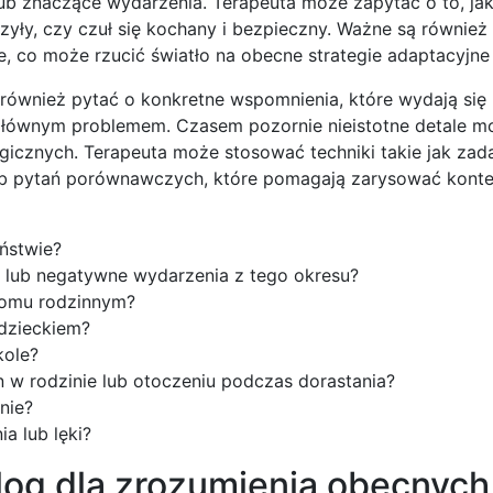
ub znaczące wydarzenia. Terapeuta może zapytać o to, jak
yły, czy czuł się kochany i bezpieczny. Ważne są również
, co może rzucić światło na obecne strategie adaptacyjne 
ównież pytać o konkretne wspomnienia, które wydają się
 głównym problemem. Czasem pozornie nieistotne detale m
icznych. Terapeuta może stosować techniki takie jak zad
lub pytań porównawczych, które pomagają zarysować konte
iństwie?
 lub negatywne wydarzenia z tego okresu?
domu rodzinnym?
 dzieckiem?
kole?
 w rodzinie lub otoczeniu podczas dorastania?
nie?
a lub lęki?
log dla zrozumienia obecnych