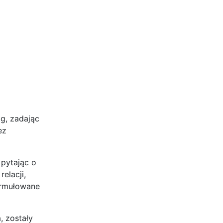
g, zadając
ez
pytając o
elacji,
formułowane
, zostały