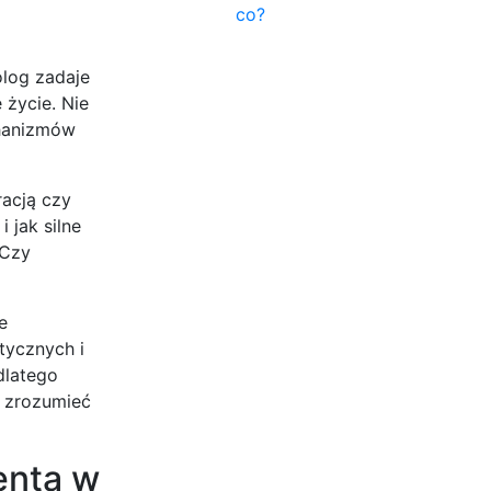
co?
olog zadaje
 życie. Nie
chanizmów
racją czy
 jak silne
 Czy
e
tycznych i
dlatego
i zrozumieć
enta w