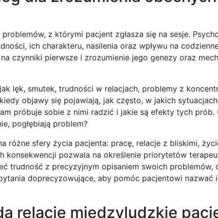
problemów, z którymi pacjent zgłasza się na sesje. Psych
dności, ich charakteru, nasilenia oraz wpływu na codzienne
e na czynniki pierwsze i zrozumienie jego genezy oraz me
ak lęk, smutek, trudności w relacjach, problemy z koncent
edy objawy się pojawiają, jak często, w jakich sytuacjach i
am próbuje sobie z nimi radzić i jakie są efekty tych prób.
ie, pogłębiają problem?
óżne sfery życia pacjenta: pracę, relacje z bliskimi, życi
ch konsekwencji pozwala na określenie priorytetów terapeu
ieć trudność z precyzyjnym opisaniem swoich problemów, 
je pytania doprecyzowujące, aby pomóc pacjentowi nazwać 
a relacje międzyludzkie pacj