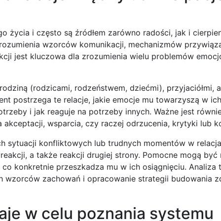
o życia i często są źródłem zarówno radości, jak i cierpien
 zrozumienia wzorców komunikacji, mechanizmów przywiąza
kcji jest kluczowa dla zrozumienia wielu problemów emocj
rodziną (rodzicami, rodzeństwem, dziećmi), przyjaciółmi, a
nt postrzega te relacje, jakie emocje mu towarzyszą w ich 
otrzeby i jak reaguje na potrzeby innych. Ważne jest równi
kceptacji, wsparcia, czy raczej odrzucenia, krytyki lub ko
 sytuacji konfliktowych lub trudnych momentów w relacja
reakcji, a także reakcji drugiej strony. Pomocne mogą być
 i co konkretnie przeszkadza mu w ich osiągnięciu. Analiza 
ch wzorców zachowań i opracowanie strategii budowania z
aje w celu poznania systemu