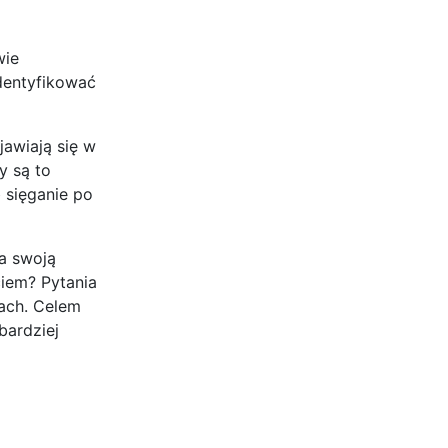
wie
identyfikować
jawiają się w
y są to
b sięganie po
a swoją
ciem? Pytania
jach. Celem
bardziej