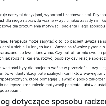
uje naszymi decyzjami, wyborami i zachowaniami. Psychol
st dla niego naprawdę ważne w życiu, jakie zasady nim kier
luczowe dla zrozumienia motywacji pacjenta i jego sposobu
ane. Terapeuta może zapytać o to, co pacjent uważa za s
 ceni u siebie i u innych ludzi. Ważne są również pytania o 
ą naruszane lub kwestionowane. Czy potrafi bronić swoich 
ch jak rodzina, kariera, rozwój osobisty czy relacje społec
e wartości były dla pacjenta ważne w przeszłości i czy ule
omóc w identyfikacji potencjalnych konfliktów wewnętrzny
hipotetycznych, które pomagają ujawnić głęboko zakorzen
a na lepsze zrozumienie motywacji pacjenta i ułatwia usta
 potrzebami.
olog dotyczące sposobu radze