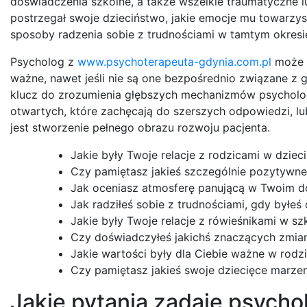
doświadczenia szkolne, a także wszelkie traumatyczne l
postrzegał swoje dzieciństwo, jakie emocje mu towarzysz
sposoby radzenia sobie z trudnościami w tamtym okresie
Psycholog z
www.psychoterapeuta-gdynia.com.pl
może r
ważne, nawet jeśli nie są one bezpośrednio związane z
klucz do zrozumienia głębszych mechanizmów psycholog
otwartych, które zachęcają do szerszych odpowiedzi, 
jest stworzenie pełnego obrazu rozwoju pacjenta.
Jakie były Twoje relacje z rodzicami w dziec
Czy pamiętasz jakieś szczególnie pozytywne
Jak oceniasz atmosferę panującą w Twoim 
Jak radziłeś sobie z trudnościami, gdy byłeś
Jakie były Twoje relacje z rówieśnikami w sz
Czy doświadczyłeś jakichś znaczących zmian
Jakie wartości były dla Ciebie ważne w rodzi
Czy pamiętasz jakieś swoje dziecięce marzeni
Jakie pytania zadaje psycho