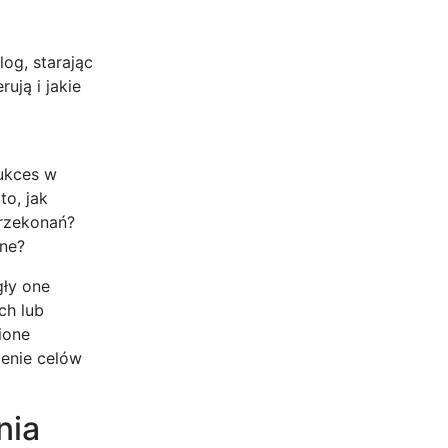
og, starając
ują i jakie
ukces w
to, jak
przekonań?
zne?
gły one
ch lub
ione
lenie celów
nia