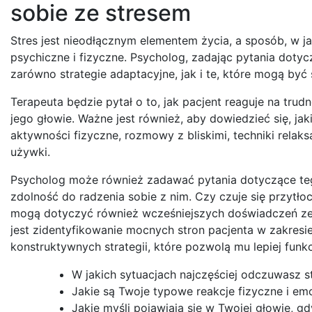
sobie ze stresem
Stres jest nieodłącznym elementem życia, a sposób, w 
psychiczne i fizyczne. Psycholog, zadając pytania doty
zarówno strategie adaptacyjne, jak i te, które mogą być
Terapeuta będzie pytał o to, jak pacjent reaguje na trud
jego głowie. Ważne jest również, aby dowiedzieć się, jak
aktywności fizyczne, rozmowy z bliskimi, techniki relaks
używki.
Psycholog może również zadawać pytania dotyczące tego,
zdolność do radzenia sobie z nim. Czy czuje się przytło
mogą dotyczyć również wcześniejszych doświadczeń ze st
jest zidentyfikowanie mocnych stron pacjenta w zakresi
konstruktywnych strategii, które pozwolą mu lepiej fu
W jakich sytuacjach najczęściej odczuwasz s
Jakie są Twoje typowe reakcje fizyczne i emo
Jakie myśli pojawiają się w Twojej głowie, g