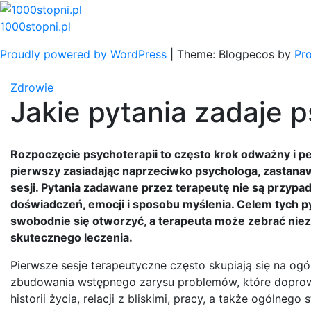
Skip
to
1000stopni.pl
content
Proudly powered by WordPress
|
Theme: Blogpecos by
Pr
Zdrowie
Jakie pytania zadaje p
Rozpoczęcie psychoterapii to często krok odważny i pe
pierwszy zasiadając naprzeciwko psychologa, zastanawia 
sesji. Pytania zadawane przez terapeutę nie są przyp
doświadczeń, emocji i sposobu myślenia. Celem tych py
swobodnie się otworzyć, a terapeuta może zebrać niez
skutecznego leczenia.
Pierwsze sesje terapeutyczne często skupiają się na ogó
zbudowania wstępnego zarysu problemów, które doprowad
historii życia, relacji z bliskimi, pracy, a także ogólne