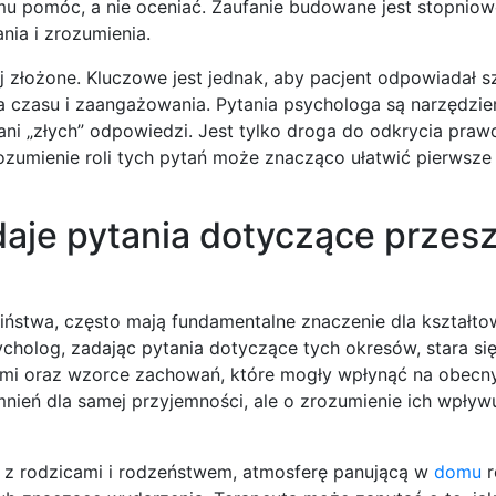
 mu pomóc, a nie oceniać. Zaufanie budowane jest stopniow
nia i zrozumienia.
j złożone. Kluczowe jest jednak, aby pacjent odpowiadał s
aga czasu i zaangażowania. Pytania psychologa są narzędzie
ni „złych” odpowiedzi. Jest tylko droga do odkrycia prawd
ozumienie roli tych pytań może znacząco ułatwić pierwsze
aje pytania dotyczące przeszł
ństwa, często mają fundamentalne znaczenie dla kształtow
cholog, zadając pytania dotyczące tych okresów, stara si
ami oraz wzorce zachowań, które mogły wpłynąć na obecn
nień dla samej przyjemności, ale o zrozumienie ich wpływ
 z rodzicami i rodzeństwem, atmosferę panującą w
domu
r