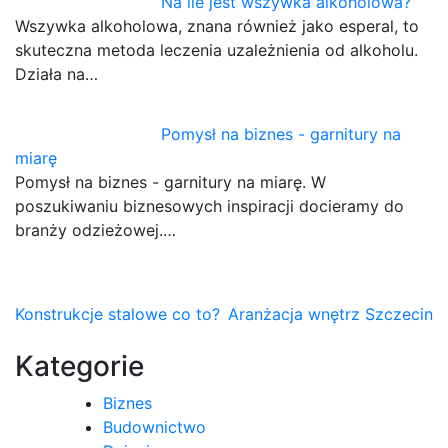
Na ile jest wszywka alkoholowa?
Wszywka alkoholowa, znana również jako esperal, to
skuteczna metoda leczenia uzależnienia od alkoholu.
Działa na…
Pomysł na biznes - garnitury na
miarę
Pomysł na biznes - garnitury na miarę. W
poszukiwaniu biznesowych inspiracji docieramy do
branży odzieżowej.…
Nawigacja
Konstrukcje stalowe co to?
Aranżacja wnętrz Szczecin
wpisu
Kategorie
Biznes
Budownictwo