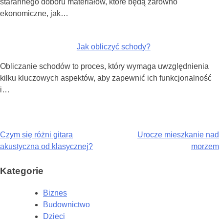
starannego doboru materiałów, które będą zarówno
ekonomiczne, jak…
Jak obliczyć schody?
Obliczanie schodów to proces, który wymaga uwzględnienia
kilku kluczowych aspektów, aby zapewnić ich funkcjonalność
i…
Nawigacja
Czym się różni gitara
Urocze mieszkanie nad
akustyczna od klasycznej?
morzem
wpisu
Kategorie
Biznes
Budownictwo
Dzieci