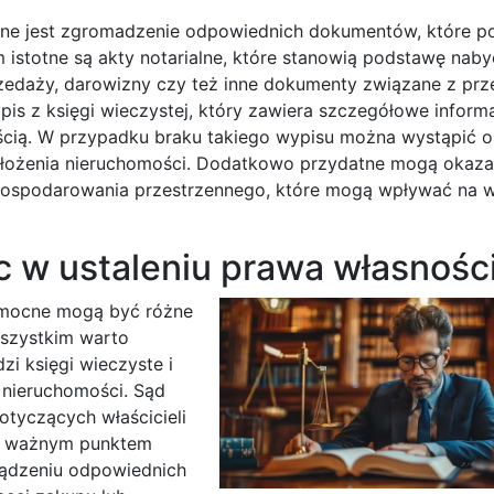
czne jest zgromadzenie odpowiednich dokumentów, które p
 istotne są akty notarialne, które stanowią podstawę naby
zedaży, darowizny czy też inne dokumenty związane z pr
s z księgi wieczystej, który zawiera szczegółowe inform
ścią. W przypadku braku takiego wypisu można wystąpić o
ołożenia nieruchomości. Dodatkowo przydatne mogą okaza
gospodarowania przestrzennego, które mogą wpływać na w
c w ustaleniu prawa własnośc
pomocne mogą być różne
 wszystkim warto
i księgi wieczyste i
 nieruchomości. Sąd
otyczących właścicieli
ym ważnym punktem
ządzeniu odpowiednich