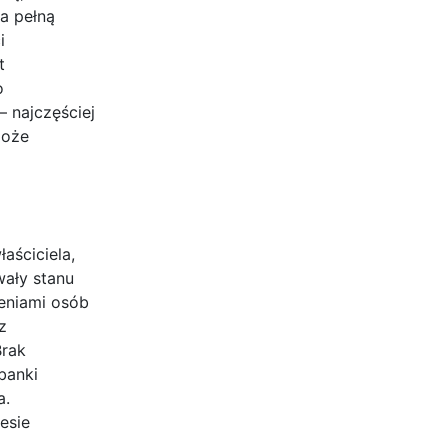
a pełną
i
t
o
– najczęściej
może
aściciela,
wały stanu
eniami osób
z
Brak
banki
a.
esie