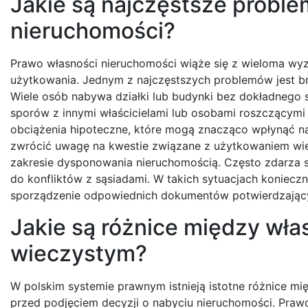
Jakie są najczęstsze probl
nieruchomości?
Prawo własności nieruchomości wiąże się z wieloma wyzw
użytkowania. Jednym z najczęstszych problemów jest br
Wiele osób nabywa działki lub budynki bez dokładnego s
sporów z innymi właścicielami lub osobami roszczącymi
obciążenia hipoteczne, które mogą znacząco wpłynąć na
zwrócić uwagę na kwestie związane z użytkowaniem w
zakresie dysponowania nieruchomością. Często zdarza si
do konfliktów z sąsiadami. W takich sytuacjach konie
sporządzenie odpowiednich dokumentów potwierdzający
Jakie są różnice między wł
wieczystym?
W polskim systemie prawnym istnieją istotne różnice m
przed podjęciem decyzji o nabyciu nieruchomości. Praw