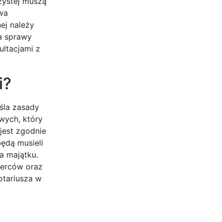
zystej muszą
wa
ej należy
a sprawy
ultacjami z
i?
śla zasady
wych, który
jest zgodnie
ędą musieli
a majątku.
ierców oraz
otariusza w