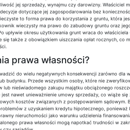
liwość jej sprzedaży, wynajmu czy darowizny. Właściciel m
decyzje dotyczące jej zagospodarowania bez koniecznośc
eczyste to forma prawa do korzystania z gruntu, która jes
tkownik wieczysty ma prawo do zabudowy gruntu oraz jeg
 Po upływie okresu użytkowania grunt wraca do właściciela 
 się także z obowiązkiem uiszczania opłat rocznych, co 
ci.
nia prawa własności?
wadzić do wielu negatywnych konsekwencji zarówno dla wł
 lub budynku. Przede wszystkim osoby, które nie zweryfiko
tw lub nieświadomego zakupu majątku obciążonego roszcz
 jest nawet unieważnienie umowy sprzedaży, co wiąże się 
atkowych kosztów związanych z postępowaniem sądowym. 
problemów z uzyskaniem kredytu hipotecznego, ponieważ 
awny nieruchomości jako warunku udzielenia finansowani
alonego prawa własności mogą napotkać trudności w zakr
 czy sąsiadów.