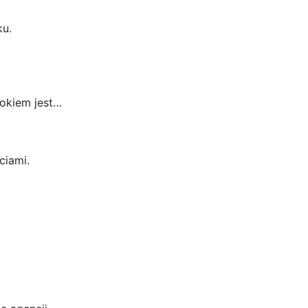
ku.
rokiem jest…
ciami.