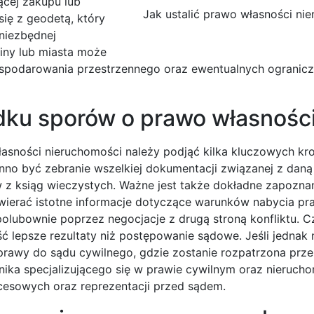
ącej zakupu lub
Jak ustalić prawo własności ni
ię z geodetą, który
niezbędnej
iny lub miasta może
ospodarowania przestrzennego oraz ewentualnych ogranic
adku sporów o prawo własnośc
sności nieruchomości należy podjąć kilka kluczowych kr
no być zebranie wszelkiej dokumentacji związanej z daną
 z ksiąg wieczystych. Ważne jest także dokładne zapoznan
wierać istotne informacje dotyczące warunków nabycia pr
olubownie poprzez negocjacje z drugą stroną konfliktu. C
 lepsze rezultaty niż postępowanie sądowe. Jeśli jednak 
prawy do sądu cywilnego, gdzie zostanie rozpatrzona prze
nika specjalizującego się w prawie cywilnym oraz nieruch
esowych oraz reprezentacji przed sądem.