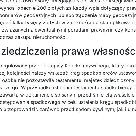
y. Dodatkowo osoby ubiegające się o wpis do księgi wiec
a wynosi obecnie 200 złotych za każdy wpis dotyczący pra
 pomiarów geodezyjnych lub sporządzenia mapy geodezyjn
ęgać kilku tysięcy złotych w zależności od skomplikowani
ach związanych z ewentualnymi poradami prawnymi czy kons
dczas zakupu nieruchomości.
dziedziczenia prawa własnośc
 regulowany przez przepisy Kodeksu cywilnego, który okre
szej kolejności należy wskazać krąg spadkobierców ustawo
i osoba nie pozostawiła testamentu, majątek dziedziczony 
wowego. W przypadku istnienia testamentu spadkobiercy b
 zawartą w dokumencie spisanym przed śmiercią właściciel
 postępowania spadkowego w celu ustalenia kręgu spadkob
a przeprowadzić zarówno przed sądem cywilnym, jak i u n