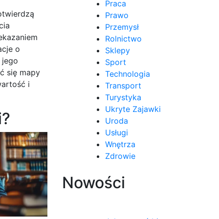
Praca
otwierdzą
Prawo
cia
Przemysł
zekazaniem
Rolnictwo
acje o
Sklepy
 jego
Sport
ć się mapy
Technologia
artość i
Transport
Turystyka
Ukryte Zajawki
i?
Uroda
Usługi
Wnętrza
Zdrowie
Nowości