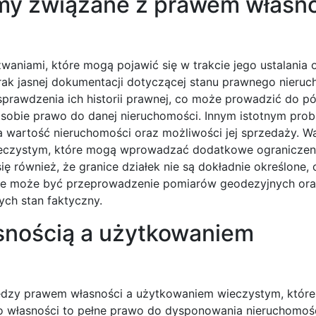
emy związane z prawem własn
aniami, które mogą pojawić się w trakcie jego ustalania 
ak jasnej dokumentacji dotyczącej stanu prawnego nieruc
prawdzenia ich historii prawnej, co może prowadzić do pó
 sobie prawo do danej nieruchomości. Innym istotnym pro
 wartość nieruchomości oraz możliwości jej sprzedaży. W
ieczystym, które mogą wprowadzać dodatkowe ograniczen
ę również, że granice działek nie są dokładnie określone,
czne może być przeprowadzenie pomiarów geodezyjnych or
ch stan faktyczny.
asnością a użytkowaniem
iędzy prawem własności a użytkowaniem wieczystym, któr
o własności to pełne prawo do dysponowania nieruchomośc