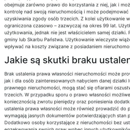
obejmuje zarówno prawo do korzystania z niej, jak i moż
kontrolę nad swoją nieruchomością i może podejmować 
uzyskiwania zgody osób trzecich. Z kolei użytkowanie wi
ograniczona czasowo – zazwyczaj na okres 99 lat. Uży
użytkowania, jednak nie jest właścicielem samej działki.
gminy lub Skarbu Państwa. Użytkowanie wieczyste wiąże
wpływać na koszty związane z posiadaniem nieruchomoś
Jakie są skutki braku ustale
Brak ustalenia prawa własności nieruchomości może pro
jak i dla osób zainteresowanych nabyciem danej działki
prawnego nieruchomości, mogą stać się ofiarami oszus
trzecich. W przypadku sporu o prawo własności możliwe
koniecznością zwrotu pieniędzy oraz poniesienia dod
ustalenia prawa własności może również prowadzić do 
wymagają jasnych dokumentów potwierdzających stan pr
Dodatkowo osoby korzystające z nieruchomości bez ust
egzekwowania swoich praw wobec innych użytkowników