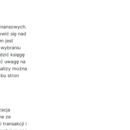
finansowych.
owić się nad
m jest
 wybraniu
dzić księgę
ić uwagę na
nalizy można
bu stron
zacja
ne ze
transakcji i