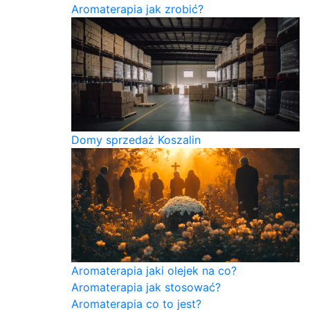
Aromaterapia jak zrobić?
Domy sprzedaż Koszalin
Aromaterapia jaki olejek na co?
Aromaterapia jak stosować?
Aromaterapia co to jest?