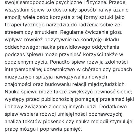
swoje samopoczucie psychiczne i fizyczne. Przede
wszystkim śpiew to doskonały sposób na wyrażanie
emocji; wiele osób korzysta z tej formy sztuki jako
terapeutycznego narzędzia do radzenia sobie ze
stresem czy smutkiem. Regularne ćwiczenie głosu
wpływa również pozytywnie na kondycję układu
oddechowego; nauka prawidłowego oddychania
podczas śpiewu może przynieść korzyści także w
codziennym życiu. Ponadto śpiew rozwija zdolności
interpersonalne; uczestnictwo w chórach czy grupach
muzycznych sprzyja nawiązywaniu nowych
znajomości oraz budowaniu relacji międzyludzkich.
Nauka śpiewu może także zwiększyć pewność siebie;
występy przed publicznością pomagają przełamać lęki
i obawy związane z oceną innych ludzi. Dodatkowo
śpiew wspiera rozwój umiejętności poznawczych;
analiza tekstów piosenek czy nauka melodii stymuluje
pracę mózgu i poprawia pamięć.