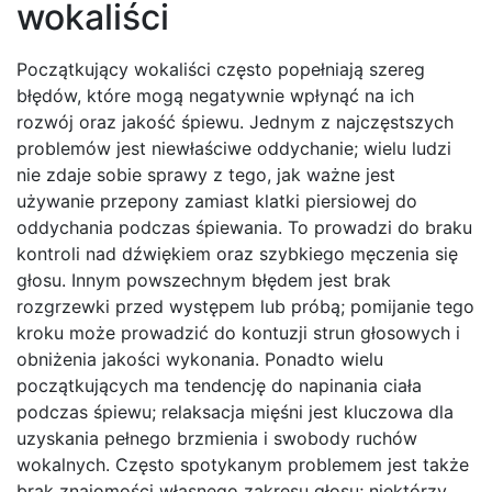
wokaliści
Początkujący wokaliści często popełniają szereg
błędów, które mogą negatywnie wpłynąć na ich
rozwój oraz jakość śpiewu. Jednym z najczęstszych
problemów jest niewłaściwe oddychanie; wielu ludzi
nie zdaje sobie sprawy z tego, jak ważne jest
używanie przepony zamiast klatki piersiowej do
oddychania podczas śpiewania. To prowadzi do braku
kontroli nad dźwiękiem oraz szybkiego męczenia się
głosu. Innym powszechnym błędem jest brak
rozgrzewki przed występem lub próbą; pomijanie tego
kroku może prowadzić do kontuzji strun głosowych i
obniżenia jakości wykonania. Ponadto wielu
początkujących ma tendencję do napinania ciała
podczas śpiewu; relaksacja mięśni jest kluczowa dla
uzyskania pełnego brzmienia i swobody ruchów
wokalnych. Często spotykanym problemem jest także
brak znajomości własnego zakresu głosu; niektórzy