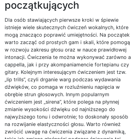
początkujących
Dla osób stawiających pierwsze kroki w śpiewie
istnieje wiele skutecznych ćwiczeń wokalnych, które
mogą znacząco poprawić umiejętności. Na początek
warto zacząć od prostych gam i skali, które pomogą
w rozwoju zakresu głosu oraz w nauce prawidłowej
intonacji. Ćwiczenia te można wykonywać zarówno a
cappella, jak i przy akompaniamencie fortepianu czy
gitary. Kolejnym interesującym ćwiczeniem jest tzw.
„lip trills”, czyli drganie warg podczas wydawania
dźwięków, co pomaga w rozluźnieniu napięcia w
obrębie strun głosowych. Innym popularnym
ćwiczeniem jest „sirena”, które polega na płynnej
zmianie wysokości dźwięku od najniższego do
najwyższego tonu i odwrotnie; to doskonały sposób
na rozwijanie elastyczności głosu. Warto również
zwrócić uwagę na ćwiczenia związane z dynamiką,
takie jak zmiana głośności podczas śpiewania tej