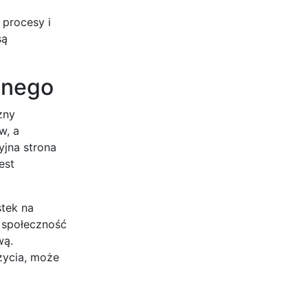
procesy i
są
cznego
zny
w, a
yjna strona
est
stek na
 społeczność
wą.
życia, może