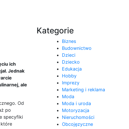
Kategorie
Biznes
Budownictwo
Dzieci
Dziecko
ciu ich
Edukacja
jał. Jednak
Hobby
warcie
Imprezy
inarnej, ale
Marketing i reklama
Moda
cznego. Od
Moda i uroda
aż po
Motoryzacja
 specyfiki
Nieruchomości
 które
Obcojęzyczne