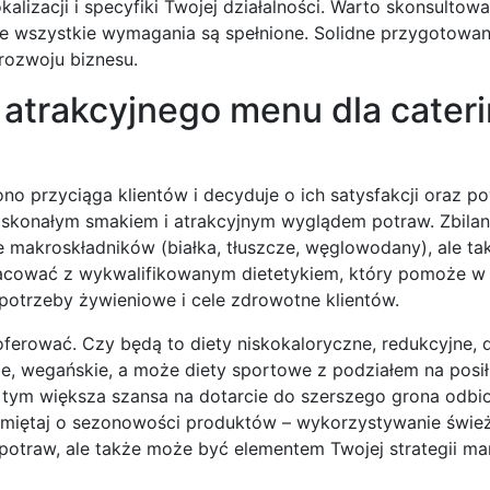
alizacji i specyfiki Twojej działalności. Warto skonsultowa
e wszystkie wymagania są spełnione. Solidne przygotowan
rozwoju biznesu.
 atrakcyjnego menu dla cater
o przyciąga klientów i decyduje o ich satysfakcji oraz po
oskonałym smakiem i atrakcyjnym wyglądem potraw. Zbila
je makroskładników (białka, tłuszcze, węglowodany), ale ta
racować z wykwalifikowanym dietetykiem, który pomoże w
otrzeby żywieniowe i cele zdrowotne klientów.
ferować. Czy będą to diety niskokaloryczne, redukcyjne, 
, wegańskie, a może diety sportowe z podziałem na posiłk
a, tym większa szansa na dotarcie do szerszego grona odbi
amiętaj o sezonowości produktów – wykorzystywanie świe
 potraw, ale także może być elementem Twojej strategii ma