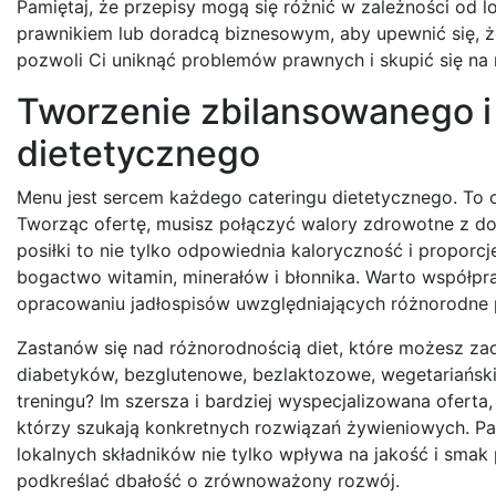
Pamiętaj, że przepisy mogą się różnić w zależności od lok
prawnikiem lub doradcą biznesowym, aby upewnić się, ż
pozwoli Ci uniknąć problemów prawnych i skupić się na 
Tworzenie zbilansowanego i
dietetycznego
Menu jest sercem każdego cateringu dietetycznego. To on
Tworząc ofertę, musisz połączyć walory zdrowotne z d
posiłki to nie tylko odpowiednia kaloryczność i proporc
bogactwo witamin, minerałów i błonnika. Warto współp
opracowaniu jadłospisów uwzględniających różnorodne p
Zastanów się nad różnorodnością diet, które możesz zao
diabetyków, bezglutenowe, bezlaktozowe, wegetariańskie
treningu? Im szersza i bardziej wyspecjalizowana ofert
którzy szukają konkretnych rozwiązań żywieniowych. P
lokalnych składników nie tylko wpływa na jakość i smak
podkreślać dbałość o zrównoważony rozwój.