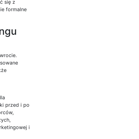
ć się z
ie formalne
ingu
wrocie.
nsowane
kże
dla
i przed i po
orców,
żych,
rketingowej i