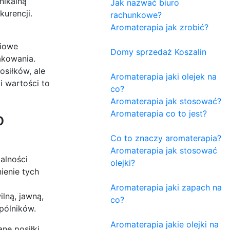
nikalną
Jak nazwać biuro
kurencji.
rachunkowe?
Aromaterapia jak zrobić?
niowe
Domy sprzedaż Koszalin
akowania.
osiłków, ale
Aromaterapia jaki olejek na
i wartości to
co?
Aromaterapia jak stosować?
Aromaterapia co to jest?
o
Co to znaczy aromaterapia?
Aromaterapia jak stosować
malności
olejki?
ienie tych
Aromaterapia jaki zapach na
lną, jawną,
co?
pólników.
Aromaterapia jakie olejki na
ne posiłki,