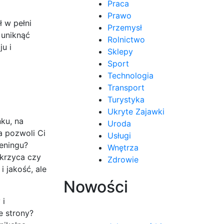
Praca
Prawo
 w pełni
Przemysł
 uniknąć
Rolnictwo
u i
Sklepy
Sport
Technologia
Transport
Turystyka
Ukryte Zajawki
ku, na
Uroda
a pozwoli Ci
Usługi
reningu?
Wnętrza
ukrzyca czy
Zdrowie
 jakość, ale
Nowości
 i
e strony?