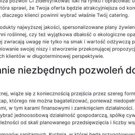
liza pozwoli Ci zidentyfikować luki na rynku i opracować u
tóra sprawi, że Twoja oferta będzie atrakcyjniejsza od kon
dlaczego klienci powinni wybrać właśnie Twój catering.
rodukty najwyższej jakości, spersonalizowane plany żywie
hni roślinnej, czy też wyjątkowa dbałość o ekologiczne op
iej zwracają uwagę nie tylko na smak i wartość odżywczą p
iniowanie swojej niszy i stworzenie przekonującej propozycj
nych klientów w długoterminowej perspektywie.
anie niezbędnych pozwoleń d
znej, wiąże się z koniecznością przejścia przez szereg for
tap, którego nie można bagatelizować, ponieważ niedopełn
 w tym karami finansowymi i zamknięciem działalności.
ybrać jednoosobową działalność gospodarczą, spółkę cywi
leżności od skali planowanego przedsięwzięcia i liczby ws
ymogów sanitarnych. Kuchnia, w której będą przygotowywa