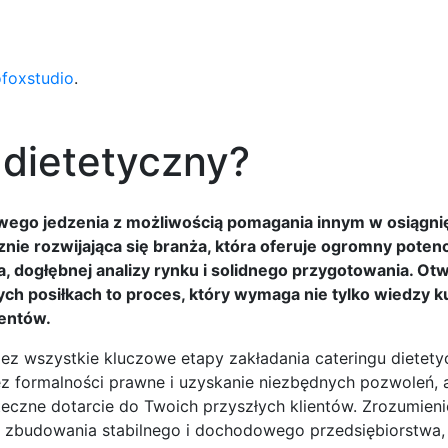
ofoxstudio
.
 dietetyczny?
owego jedzenia z możliwością pomagania innym w osiągnię
ie rozwijająca się branża, która oferuje ogromny potenc
 dogłębnej analizy rynku i solidnego przygotowania. Ot
ch posiłkach to proces, który wymaga nie tylko wiedzy kul
ientów.
 wszystkie kluczowe etapy zakładania cateringu dietety
rzez formalności prawne i uzyskanie niezbędnych pozwoleń, 
czne dotarcie do Twoich przyszłych klientów. Zrozumienie
do zbudowania stabilnego i dochodowego przedsiębiorstwa,