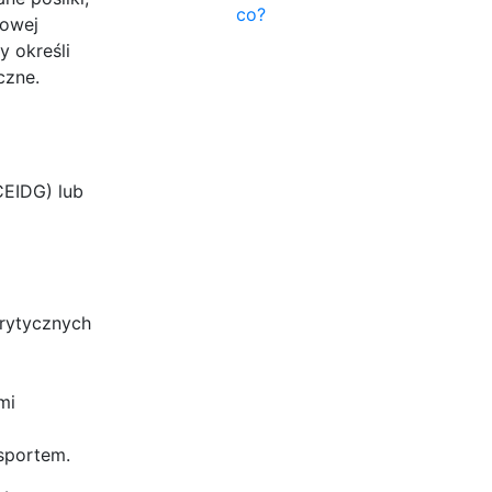
co?
wowej
y określi
czne.
CEIDG) lub
krytycznych
mi
sportem.