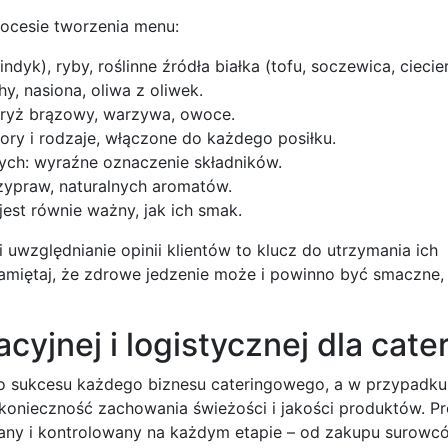
ocesie tworzenia menu:
dyk), ryby, roślinne źródła białka (tofu, soczewica, ciecie
, nasiona, oliwa z oliwek.
 ryż brązowy, warzywa, owoce.
y i rodzaje, włączone do każdego posiłku.
wych: wyraźne oznaczenie składników.
zypraw, naturalnych aromatów.
est równie ważny, jak ich smak.
uwzględnianie opinii klientów to klucz do utrzymania ich
amiętaj, że zdrowe jedzenie może i powinno być smaczne,
yjnej i logistycznej dla cate
 do sukcesu każdego biznesu cateringowego, a w przypadku
 konieczność zachowania świeżości i jakości produktów. P
any i kontrolowany na każdym etapie – od zakupu surowcó