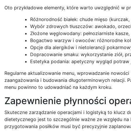
Oto przykładowe elementy, które warto uwzględnić w pr
Różnorodność białek: chude mięso (kurczak, in
Wybór zdrowych tłuszczów: awokado, orzechy
Złożone węglowodany: pełnoziarniste kasze,
Bogactwo warzyw i owoców: różnorodne kolor
Opcje dla alergików i nietolerancji pokarmo
Dopracowanie smaku: wykorzystanie ziół, pr
Estetyka podania: apetyczny wygląd potraw j
Regularne aktualizowanie menu, wprowadzanie nowości i 
zaangażowania i budowania długoterminowych relacji. P
menu powinno to udowadniać na każdym kroku.
Zapewnienie płynności operac
Skuteczne zarządzanie operacjami i logistyką to klucz
dietetycznego jest to szczególnie ważne ze względu na
przygotowania posiłków musi być precyzyjnie zaplanow