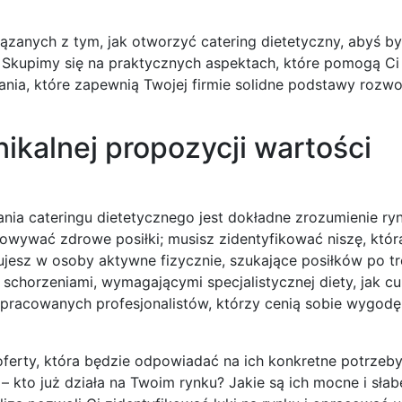
anych z tym, jak otworzyć catering dietetyczny, abyś był
Skupimy się na praktycznych aspektach, które pomogą Ci
ia, które zapewnią Twojej firmie solidne podstawy rozwoj
nikalnej propozycji wartości
ia cateringu dietetycznego jest dokładne zrozumienie ryn
owywać zdrowe posiłki; musisz zidentyfikować niszę, któr
lujesz w osoby aktywne fizycznie, szukające posiłków po t
schorzeniami, wymagającymi specjalistycznej diety, jak c
racowanych profesjonalistów, którzy cenią sobie wygodę i
ferty, która będzie odpowiadać na ich konkretne potrzeby
 kto już działa na Twoim rynku? Jakie są ich mocne i słab