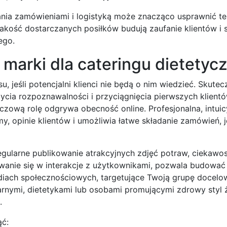
ia zamówieniami i logistyką może znacząco usprawnić te 
akość dostarczanych posiłków budują zaufanie klientów i 
ego.
j marki dla cateringu dietety
, jeśli potencjalni klienci nie będą o nim wiedzieć. Skutec
ycia rozpoznawalności i przyciągnięcia pierwszych klientó
uczową rolę odgrywa obecność online. Profesjonalna, intuic
my, opinie klientów i umożliwia łatwe składanie zamówień, j
gularne publikowanie atrakcyjnych zdjęć potraw, ciekawo
wanie się w interakcje z użytkownikami, pozwala budować
iach społecznościowych, targetujące Twoją grupę docelo
narnymi, dietetykami lub osobami promującymi zdrowy styl 
.
ąć: