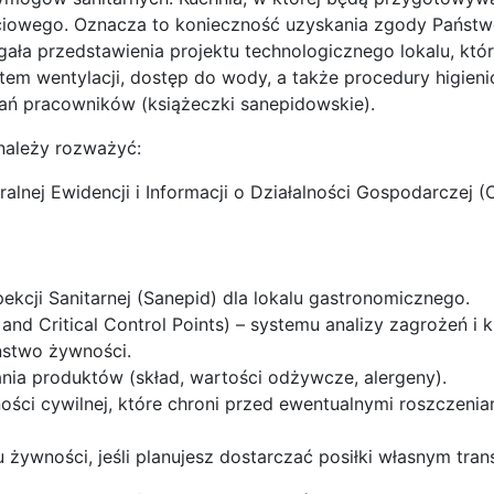
ciowego. Oznacza to konieczność uzyskania zgody Państ
gała przedstawienia projektu technologicznego lokalu, któr
tem wentylacji, dostęp do wody, a także procedury higieni
ań pracowników (książeczki sanepidowskie).
należy rozważyć:
ralnej Ewidencji i Informacji o Działalności Gospodarczej (
ekcji Sanitarnej (Sanepid) dla lokalu gastronomicznego.
d Critical Control Points) – systemu analizy zagrożeń i 
ństwo żywności.
a produktów (skład, wartości odżywcze, alergeny).
ści cywilnej, które chroni przed ewentualnymi roszczenia
ywności, jeśli planujesz dostarczać posiłki własnym tran