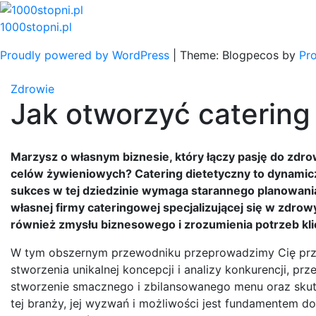
Skip
to
1000stopni.pl
content
Proudly powered by WordPress
|
Theme: Blogpecos by
Pr
Zdrowie
Jak otworzyć catering
Marzysz o własnym biznesie, który łączy pasję do zdr
celów żywieniowych? Catering dietetyczny to dynamiczn
sukces w tej dziedzinie wymaga starannego planowania,
własnej firmy cateringowej specjalizującej się w zdrowy
również zmysłu biznesowego i zrozumienia potrzeb kl
W tym obszernym przewodniku przeprowadzimy Cię przez
stworzenia unikalnej koncepcji i analizy konkurencji, p
stworzenie smacznego i zbilansowanego menu oraz skute
tej branży, jej wyzwań i możliwości jest fundamentem 