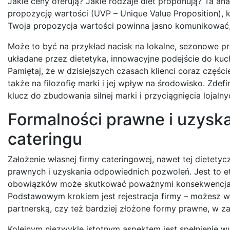
Jakie ceny oferują? Jakie rodzaje diet proponują? Ta ana
propozycję wartości (UVP – Unique Value Proposition), k
Twoja propozycja wartości powinna jasno komunikować, 
Może to być na przykład nacisk na lokalne, sezonowe p
układane przez dietetyka, innowacyjne podejście do kuc
Pamiętaj, że w dzisiejszych czasach klienci coraz częśc
także na filozofię marki i jej wpływ na środowisko. Zdef
klucz do zbudowania silnej marki i przyciągnięcia lojal
Formalności prawne i uzysk
cateringu
Założenie własnej firmy cateringowej, nawet tej dietetyc
prawnych i uzyskania odpowiednich pozwoleń. Jest to e
obowiązków może skutkować poważnymi konsekwencjami,
Podstawowym krokiem jest rejestracja firmy – możesz w
partnerską, czy też bardziej złożone formy prawne, w za
Kolejnym niezwykle istotnym aspektem jest spełnienie w