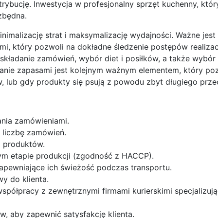
ybucję. Inwestycja w profesjonalny sprzęt kuchenny, któ
zbędna.
imalizację strat i maksymalizację wydajności. Ważne jest
 który pozwoli na dokładne śledzenie postępów realizacji
składanie zamówień, wybór diet i posiłków, a także wybór
anie zapasami jest kolejnym ważnym elementem, który poz
ów, lub gdy produkty się psują z powodu zbyt długiego prz
nia zamówieniami.
 liczbę zamówień.
 produktów.
ym etapie produkcji (zgodność z HACCP).
apewniające ich świeżość podczas transportu.
y do klienta.
współpracy z zewnętrznymi firmami kurierskimi specjalizuj
, aby zapewnić satysfakcję klienta.