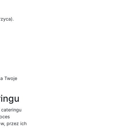
rzyca).
 a Twoje
ringu
 cateringu
roces
w, przez ich