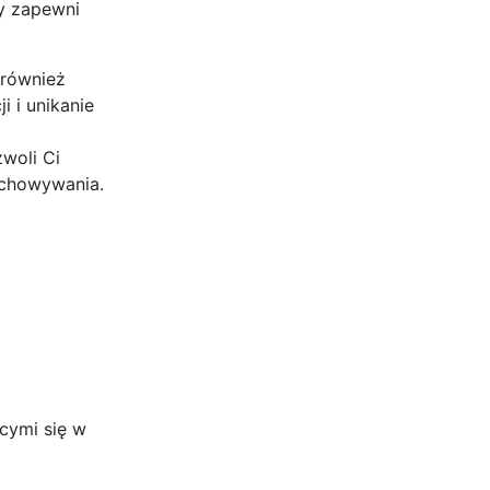
ry zapewni
 również
 i unikanie
woli Ci
echowywania.
ącymi się w