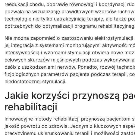
reedukacji chodu, poprawie równowagi i koordynacji ruch
pozwala na wizualizację prawidłowych wzorców ruchowych
technologie nie tylko uatrakcyjniają terapię, ale także 
potrzebnych do optymalizacji programu rehabilitacyjneg
Nie można zapomnieć o zastosowaniu elektrostymulacji
jej integracja z systemami monitorującymi aktywność 
intensywnością i wzorcami stymulacji otwiera nowe możl
celowych skurczów mięśniowych podczas wykonywania ko
osób z uszkodzeniami nerwów. Ponadto, rozwój technol
fizjologicznych parametrów pacjenta podczas terapii, c
niedostatecznej stymulacji.
Jakie korzyści przynoszą p
rehabilitacji
Innowacyjne metody rehabilitacji przynoszą pacjentom 
jakość powrotu do zdrowia. Jednym z kluczowych aspekt
precyzyjnemu ukierunkowaniu terapii i możliwości zasto