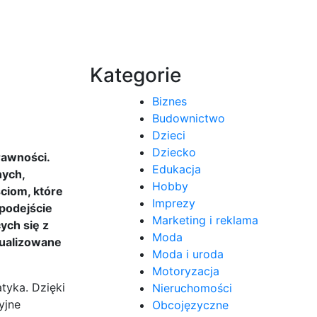
Kategorie
Biznes
Budownictwo
Dzieci
Dziecko
rawności.
Edukacja
nych,
Hobby
ciom, które
Imprezy
podejście
Marketing i reklama
ych się z
Moda
dualizowane
Moda i uroda
Motoryzacja
tyka. Dzięki
Nieruchomości
yjne
Obcojęzyczne