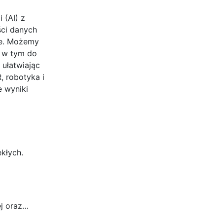
 (AI) z
ści danych
ne. Możemy
, w tym do
 ułatwiając
, robotyka i
e wyniki
kłych.
ej oraz…