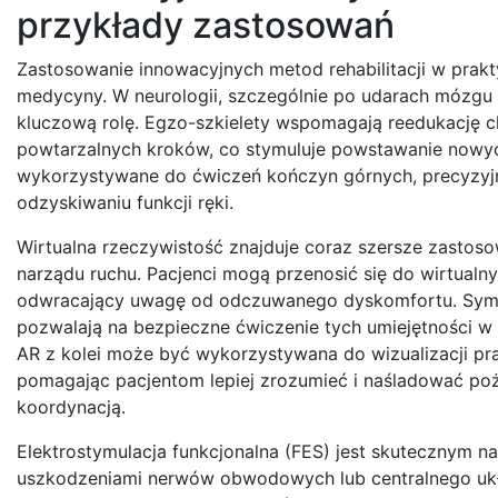
przykłady zastosowań
Zastosowanie innowacyjnych metod rehabilitacji w prakt
medycyny. W neurologii, szczególnie po udarach mózgu 
kluczową rolę. Egzo-szkielety wspomagają reedukację 
powtarzalnych kroków, co stymuluje powstawanie now
wykorzystywane do ćwiczeń kończyn górnych, precyzyjnie 
odzyskiwaniu funkcji ręki.
Wirtualna rzeczywistość znajduje coraz szersze zastosow
narządu ruchu. Pacjenci mogą przenosić się do wirtualn
odwracający uwagę od odczuwanego dyskomfortu. Symula
pozwalają na bezpieczne ćwiczenie tych umiejętności 
AR z kolei może być wykorzystywana do wizualizacji 
pomagając pacjentom lepiej zrozumieć i naśladować po
koordynacją.
Elektrostymulacja funkcjonalna (FES) jest skutecznym n
uszkodzeniami nerwów obwodowych lub centralnego uk