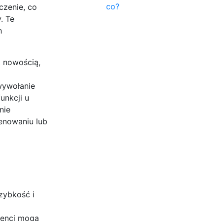
co?
czenie, co
. Te
h
 nowością,
wywołanie
unkcji u
nie
renowaniu lub
zybkość i
jenci mogą