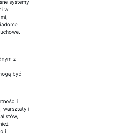
esne systemy
ni w
mi,
świadome
ruchowe.
ednym z
 mogą być
tności i
 warsztaty i
alistów,
nież
o i