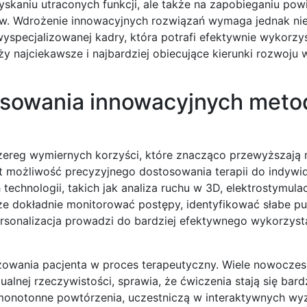
yskaniu utraconych funkcji, ale także na zapobieganiu pow
tów. Wdrożenie innowacyjnych rozwiązań wymaga jednak nie
yspecjalizowanej kadry, która potrafi efektywnie wykorzy
iży najciekawsze i najbardziej obiecujące kierunki rozwoju 
tosowania innowacyjnych meto
 szereg wymiernych korzyści, które znacząco przewyższają
est możliwość precyzyjnego dostosowania terapii do indywi
chnologii, takich jak analiza ruchu w 3D, elektrostymula
że dokładnie monitorować postępy, identyfikować słabe pu
rsonalizacja prowadzi do bardziej efektywnego wykorzyst
owania pacjenta w proces terapeutyczny. Wiele nowocze
lnej rzeczywistości, sprawia, że ćwiczenia stają się bardz
 monotonne powtórzenia, uczestniczą w interaktywnych wy