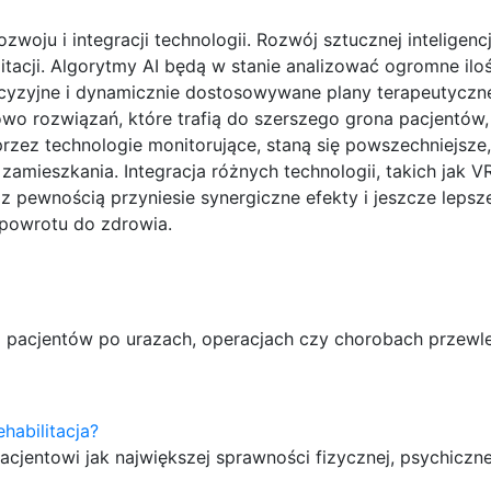
oju i integracji technologii. Rozwój sztucznej inteligencji
itacji. Algorytmy AI będą w stanie analizować ogromne ilo
recyzyjne i dynamicznie dostosowywane plany terapeutycz
wo rozwiązań, które trafią do szerszego grona pacjentów
rzez technologie monitorujące, staną się powszechniejsze,
zamieszkania. Integracja różnych technologii, takich jak VR
z pewnością przyniesie synergiczne efekty i jeszcze lepsz
 powrotu do zdrowia.
a pacjentów po urazach, operacjach czy chorobach przewle
habilitacja?
pacjentowi jak największej sprawności fizycznej, psychiczn