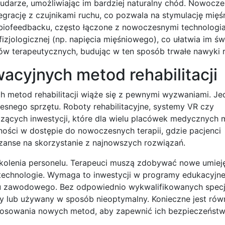
udarze, umożliwiając im bardziej naturalny chód. Nowocz
grację z czujnikami ruchu, co pozwala na stymulację mięś
biofeedbacku, często łączone z nowoczesnymi technologia
fizjologicznej (np. napięcia mięśniowego), co ułatwia im 
tów terapeutycznych, budując w ten sposób trwałe nawyki 
acyjnych metod rehabilitacji
 metod rehabilitacji wiąże się z pewnymi wyzwaniami. J
esnego sprzętu. Roboty rehabilitacyjne, systemy VR czy
ących inwestycji, które dla wielu placówek medycznych
ności w dostępie do nowoczesnych terapii, gdzie pacjenci
anse na skorzystanie z najnowszych rozwiązań.
kolenia personelu. Terapeuci muszą zdobywać nowe umieję
chnologie. Wymaga to inwestycji w programy edukacyjne,
oju zawodowego. Bez odpowiednio wykwalifikowanych specj
y lub używany w sposób nieoptymalny. Konieczne jest rów
osowania nowych metod, aby zapewnić ich bezpieczeństw