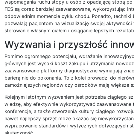
wspomagania ruchu stopy u osób z opadającą stopą po 
FES są coraz bardziej zaawansowane, wykorzystując inte
odpowiednim momencie cyklu chodu. Ponadto, techniki 
pozwalają pacjentom na wizualizację swojej aktywności 
sterowanie własnym ciałem i osiąganie lepszych rezulta
Wyzwania i przyszłość innow
Pomimo ogromnego potencjału, wdrażanie innowacyjnych
głównych jest wysoki koszt zakupu i utrzymania nowocz
zaawansowane platformy diagnostyczne wymagają znacz
barierą nie do pokonania. To z kolei prowadzi do nierów
zamożniejszych regionów czy ośrodków mają większe sz
Kolejnym istotnym wyzwaniem jest potrzeba ciągłego sz
wiedzę, aby efektywnie wykorzystywać zaawansowane te
konferencje, a także stworzenia kultury ciągłego rozw
nawet najlepszy sprzęt może okazać się niewykorzystan
wypracowanie standardów i wytycznych dotyczących st
skuteczność.