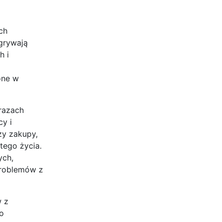
ch
grywają
h i
one w
urazach
y i
zy zakupy,
tego życia.
ych,
problemów z
w z
o