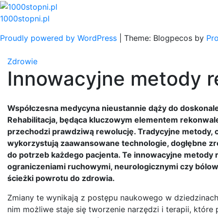
Skip
to
1000stopni.pl
content
Proudly powered by WordPress
|
Theme: Blogpecos by
Pr
Zdrowie
Innowacyjne metody re
Współczesna medycyna nieustannie dąży do doskonalen
Rehabilitacja, będąca kluczowym elementem rekonwale
przechodzi prawdziwą rewolucję. Tradycyjne metody, 
wykorzystują zaawansowane technologie, dogłębne zr
do potrzeb każdego pacjenta. Te innowacyjne metody re
ograniczeniami ruchowymi, neurologicznymi czy bólowy
ścieżki powrotu do zdrowia.
Zmiany te wynikają z postępu naukowego w dziedzinach t
nim możliwe staje się tworzenie narzędzi i terapii, które