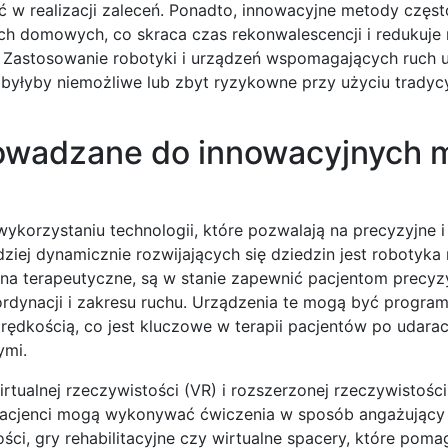
ść w realizacji zaleceń. Ponadto, innowacyjne metody częs
ach domowych, co skraca czas rekonwalescencji i redukuje
 Zastosowanie robotyki i urządzeń wspomagających ruch 
byłyby niemożliwe lub zbyt ryzykowne przy użyciu tradyc
owadzane do innowacyjnych 
wykorzystaniu technologii, które pozwalają na precyzyjne 
ziej dynamicznie rozwijających się dziedzin jest robotyk
iona terapeutyczne, są w stanie zapewnić pacjentom precyz
ordynacji i zakresu ruchu. Urządzenia te mogą być progr
rędkością, co jest kluczowe w terapii pacjentów po udarac
ymi.
ualnej rzeczywistości (VR) i rozszerzonej rzeczywistości
pacjenci mogą wykonywać ćwiczenia w sposób angażujący 
i, gry rehabilitacyjne czy wirtualne spacery, które poma