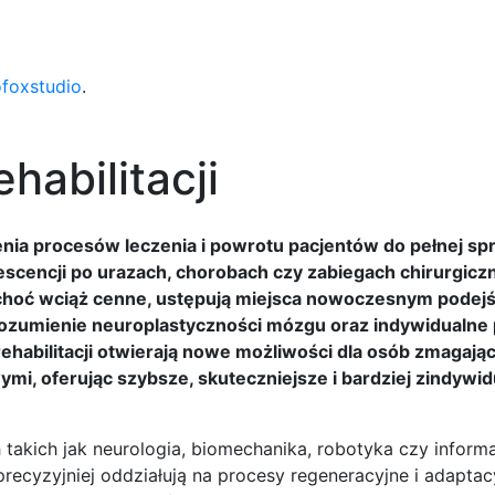
ofoxstudio
.
habilitacji
ia procesów leczenia i powrotu pacjentów do pełnej sp
scencji po urazach, chorobach czy zabiegach chirurgicz
choć wciąż cenne, ustępują miejsca nowoczesnym podejś
ozumienie neuroplastyczności mózgu oraz indywidualne 
habilitacji otwierają nowe możliwości dla osób zmagając
mi, oferując szybsze, skuteczniejsze i bardziej zindywi
akich jak neurologia, biomechanika, robotyka czy informa
 precyzyjniej oddziałują na procesy regeneracyjne i adaptac