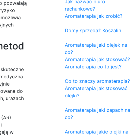
Jak nazwać biuro
to pozwalają
rachunkowe?
 ryzyko
Aromaterapia jak zrobić?
umożliwia
yjnych
Domy sprzedaż Koszalin
metod
Aromaterapia jaki olejek na
co?
Aromaterapia jak stosować?
Aromaterapia co to jest?
i skuteczne
a medyczna.
Co to znaczy aromaterapia?
yjnie
Aromaterapia jak stosować
amowane do
olejki?
h, urazach
Aromaterapia jaki zapach na
co?
 (AR).
i
Aromaterapia jakie olejki na
gają w