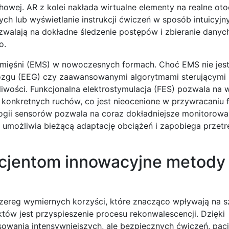
owej. AR z kolei nakłada wirtualne elementy na realne oto
 lub wyświetlanie instrukcji ćwiczeń w sposób intuicyjny
pozwalają na dokładne śledzenie postępów i zbieranie danyc
o.
 mięśni (EMS) w nowoczesnych formach. Choć EMS nie jest
mózgu (EEG) czy zaawansowanymi algorytmami sterującymi
iwości. Funkcjonalna elektrostymulacja (FES) pozwala na 
nkretnych ruchów, co jest nieocenione w przywracaniu f
ogii sensorów pozwala na coraz dokładniejsze monitorowa
o umożliwia bieżącą adaptację obciążeń i zapobiega przet
acjentom innowacyjne metody
szereg wymiernych korzyści, które znacząco wpływają na s
ów jest przyspieszenie procesu rekonwalescencji. Dzięki
sowania intensywniejszych, ale bezpiecznych ćwiczeń, pac