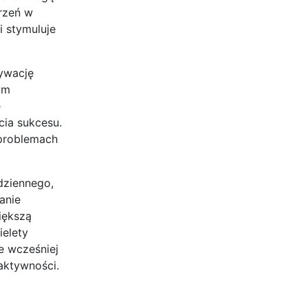
rzeń w
i stymuluje
tywację
ym
e
cia sukcesu.
 problemach
dziennego,
anie
iększą
ielety
e wcześniej
aktywności.