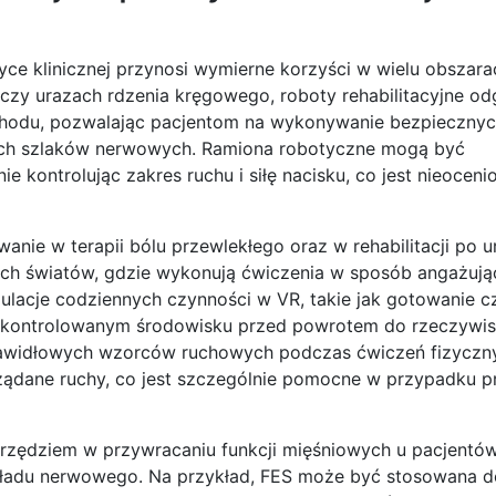
yce klinicznej przynosi wymierne korzyści w wielu obszara
czy urazach rdzenia kręgowego, roboty rehabilitacyjne od
chodu, pozwalając pacjentom na wykonywanie bezpiecznyc
ych szlaków nerwowych. Ramiona robotyczne mogą być
kontrolując zakres ruchu i siłę nacisku, co jest nieoceni
anie w terapii bólu przewlekłego oraz w rehabilitacji po 
ych światów, gdzie wykonują ćwiczenia w sposób angażując
cje codziennych czynności w VR, takie jak gotowanie c
w kontrolowanym środowisku przed powrotem do rzeczywis
prawidłowych wzorców ruchowych podczas ćwiczeń fizyczn
żądane ruchy, co jest szczególnie pomocne w przypadku 
arzędziem w przywracaniu funkcji mięśniowych u pacjentó
ładu nerwowego. Na przykład, FES może być stosowana d