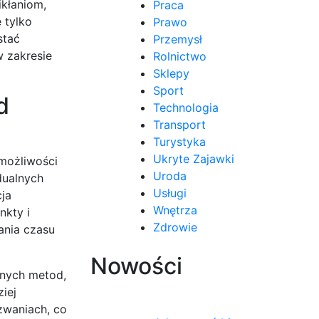
ikłaniom,
Praca
 tylko
Prawo
stać
Przemysł
w zakresie
Rolnictwo
Sklepy
Sport
d
Technologia
Transport
Turystyka
Ukryte Zajawki
 możliwości
Uroda
dualnych
Usługi
cja
Wnętrza
nkty i
Zdrowie
ania czasu
Nowości
snych metod,
iej
zwaniach, co