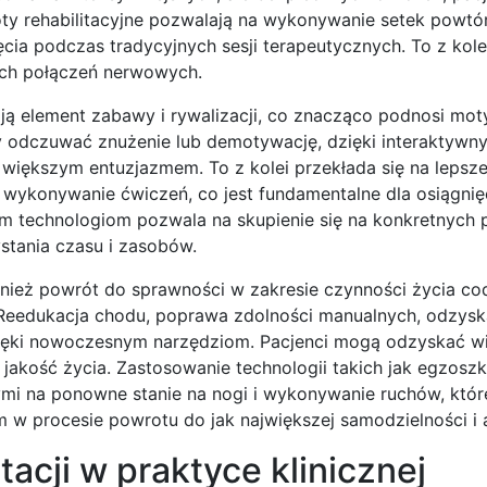
oty rehabilitacyjne pozwalają na wykonywanie setek powtó
ęcia podczas tradycyjnych sesji terapeutycznych. To z kole
ych połączeń nerwowych.
ają element zabawy i rywalizacji, co znacząco podnosi mo
gły odczuwać znużenie lub demotywację, dzięki interaktywn
większym entuzjazmem. To z kolei przekłada się na lepsz
 wykonywanie ćwiczeń, co jest fundamentalne dla osiągnię
ym technologiom pozwala na skupienie się na konkretnych
stania czasu i zasobów.
wnież powrót do sprawności w zakresie czynności życia co
. Reedukacja chodu, poprawa zdolności manualnych, odzysk
dzięki nowoczesnym narzędziom. Pacjenci mogą odzyskać w
akość życia. Zastosowanie technologii takich jak egzoszk
i na ponowne stanie na nogi i wykonywanie ruchów, któr
m w procesie powrotu do jak największej samodzielności i 
acji w praktyce klinicznej