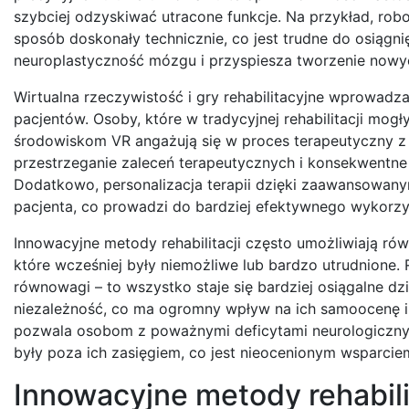
szybciej odzyskiwać utracone funkcje. Na przykład, rob
sposób doskonały technicznie, co jest trudne do osiągni
neuroplastyczność mózgu i przyspiesza tworzenie now
Wirtualna rzeczywistość i gry rehabilitacyjne wprowadz
pacjentów. Osoby, które w tradycyjnej rehabilitacji mo
środowiskom VR angażują się w proces terapeutyczny z 
przestrzeganie zaleceń terapeutycznych i konsekwentne
Dodatkowo, personalizacja terapii dzięki zaawansowan
pacjenta, co prowadzi do bardziej efektywnego wykorzy
Innowacyjne metody rehabilitacji często umożliwiają ró
które wcześniej były niemożliwe lub bardzo utrudnione
równowagi – to wszystko staje się bardziej osiągalne 
niezależność, co ma ogromny wpływ na ich samoocenę i j
pozwala osobom z poważnymi deficytami neurologicznym
były poza ich zasięgiem, co jest nieocenionym wsparcie
Innowacyjne metody rehabilit