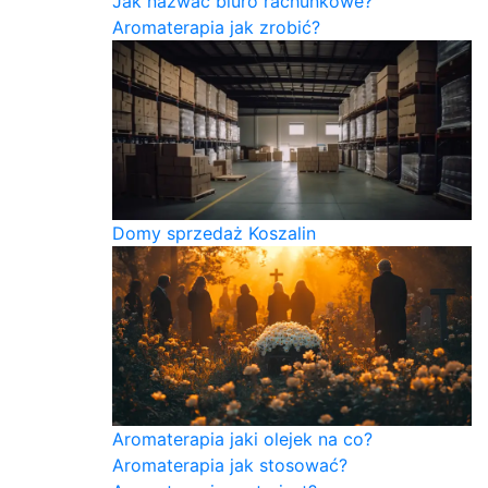
Jak nazwać biuro rachunkowe?
Aromaterapia jak zrobić?
Domy sprzedaż Koszalin
Aromaterapia jaki olejek na co?
Aromaterapia jak stosować?