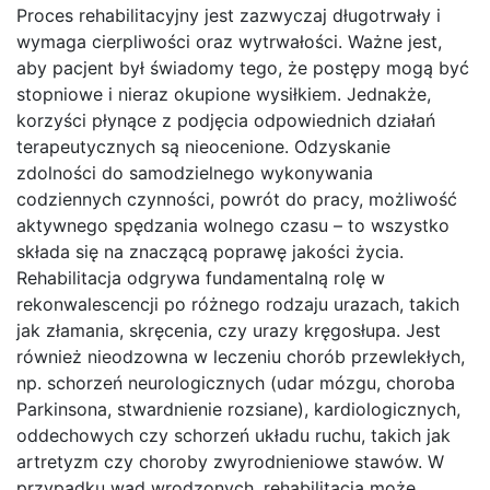
Proces rehabilitacyjny jest zazwyczaj długotrwały i
wymaga cierpliwości oraz wytrwałości. Ważne jest,
aby pacjent był świadomy tego, że postępy mogą być
stopniowe i nieraz okupione wysiłkiem. Jednakże,
korzyści płynące z podjęcia odpowiednich działań
terapeutycznych są nieocenione. Odzyskanie
zdolności do samodzielnego wykonywania
codziennych czynności, powrót do pracy, możliwość
aktywnego spędzania wolnego czasu – to wszystko
składa się na znaczącą poprawę jakości życia.
Rehabilitacja odgrywa fundamentalną rolę w
rekonwalescencji po różnego rodzaju urazach, takich
jak złamania, skręcenia, czy urazy kręgosłupa. Jest
również nieodzowna w leczeniu chorób przewlekłych,
np. schorzeń neurologicznych (udar mózgu, choroba
Parkinsona, stwardnienie rozsiane), kardiologicznych,
oddechowych czy schorzeń układu ruchu, takich jak
artretyzm czy choroby zwyrodnieniowe stawów. W
przypadku wad wrodzonych, rehabilitacja może