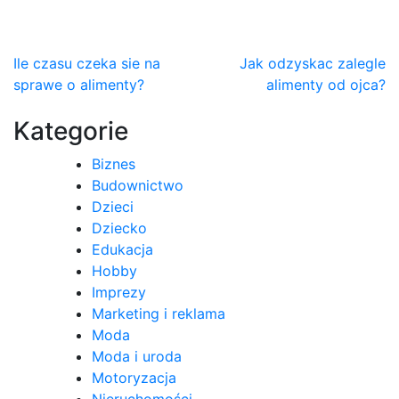
Nawigacja
Ile czasu czeka sie na
Jak odzyskac zalegle
sprawe o alimenty?
alimenty od ojca?
wpisu
Kategorie
Biznes
Budownictwo
Dzieci
Dziecko
Edukacja
Hobby
Imprezy
Marketing i reklama
Moda
Moda i uroda
Motoryzacja
Nieruchomości