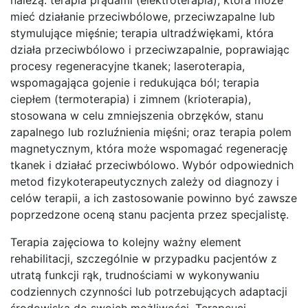
mieć działanie przeciwbólowe, przeciwzapalne lub
stymulujące mięśnie; terapia ultradźwiękami, która
działa przeciwbólowo i przeciwzapalnie, poprawiając
procesy regeneracyjne tkanek; laseroterapia,
wspomagająca gojenie i redukująca ból; terapia
ciepłem (termoterapia) i zimnem (krioterapia),
stosowana w celu zmniejszenia obrzęków, stanu
zapalnego lub rozluźnienia mięśni; oraz terapia polem
magnetycznym, która może wspomagać regenerację
tkanek i działać przeciwbólowo. Wybór odpowiednich
metod fizykoterapeutycznych zależy od diagnozy i
celów terapii, a ich zastosowanie powinno być zawsze
poprzedzone oceną stanu pacjenta przez specjalistę.
Terapia zajęciowa to kolejny ważny element
rehabilitacji, szczególnie w przypadku pacjentów z
utratą funkcji rąk, trudnościami w wykonywaniu
codziennych czynności lub potrzebujących adaptacji
środowiska do swoich możliwości. Terapeuci