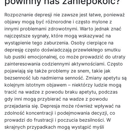
powinny nas zaniepokoić?
Rozpoznanie depresji nie zawsze jest łatwe, ponieważ
objawy mogą być różnorodne i często mylone z
innymi problemami zdrowotnymi. Warto jednak znać
najczęstsze sygnały, które mogą wskazywać na
wystąpienie tego zaburzenia. Osoby cierpiące na
depresję często doświadczają przewlekłego smutku
lub pustki emocjonalnej, co może prowadzić do utraty
zainteresowania codziennymi aktywnościami. Często
pojawiają się także problemy ze snem, takie jak
bezsenność lub nadmierna senność. Zmiany apetytu są
kolejnym istotnym objawem – niektórzy ludzie mogą
tracić na wadze z powodu braku apetytu, podczas
gdy inni mogą przybierać na wadze z powodu
przejadania się. Depresja może również wpływać na
zdolność koncentracji i podejmowania decyzji, co
prowadzi do frustracji i poczucia bezsilności. W
skrajnych przypadkach mogą wystąpić myśli