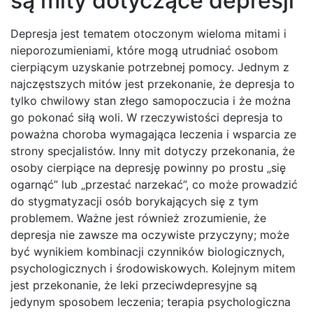
są mity dotyczące depresji
Depresja jest tematem otoczonym wieloma mitami i
nieporozumieniami, które mogą utrudniać osobom
cierpiącym uzyskanie potrzebnej pomocy. Jednym z
najczęstszych mitów jest przekonanie, że depresja to
tylko chwilowy stan złego samopoczucia i że można
go pokonać siłą woli. W rzeczywistości depresja to
poważna choroba wymagająca leczenia i wsparcia ze
strony specjalistów. Inny mit dotyczy przekonania, że
osoby cierpiące na depresję powinny po prostu „się
ogarnąć” lub „przestać narzekać”, co może prowadzić
do stygmatyzacji osób borykających się z tym
problemem. Ważne jest również zrozumienie, że
depresja nie zawsze ma oczywiste przyczyny; może
być wynikiem kombinacji czynników biologicznych,
psychologicznych i środowiskowych. Kolejnym mitem
jest przekonanie, że leki przeciwdepresyjne są
jedynym sposobem leczenia; terapia psychologiczna