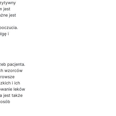
ozytywny
 jest
żne jest
poczucia.
lgę i
zeb pacjenta.
ych wzorców
zdrowsze
zkich i ich
sowanie leków
a jest także
 osób