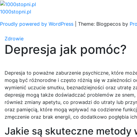
Skip
to
1000stopni.pl
content
Proudly powered by WordPress
|
Theme: Blogpecos by
Pr
Zdrowie
Depresja jak pomóc?
Depresja to poważne zaburzenie psychiczne, które może 
mogą być różnorodne i często różnią się w zależności
wymienić uczucie smutku, beznadziejności oraz utratę 
depresję mogą także doświadczać problemów ze snem, na
również zmiany apetytu, co prowadzi do utraty lub przy
oraz pamięcią, które mogą wpływać na codzienne funkc
zmęczenie oraz brak energii, co dodatkowo pogłębia ich
Jakie są skuteczne metody w