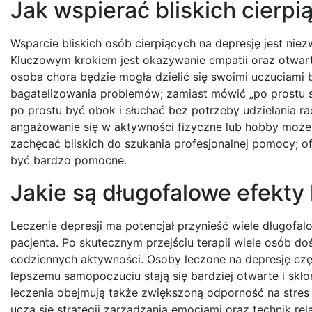
Jak wspierać bliskich cierpi
Wsparcie bliskich osób cierpiących na depresję jest ni
Kluczowym krokiem jest okazywanie empatii oraz otwart
osoba chora będzie mogła dzielić się swoimi uczuciami 
bagatelizowania problemów; zamiast mówić „po prostu si
po prostu być obok i słuchać bez potrzeby udzielania 
angażowanie się w aktywności fizyczne lub hobby może r
zachęcać bliskich do szukania profesjonalnej pomocy; o
być bardzo pomocne.
Jakie są długofalowe efekty 
Leczenie depresji ma potencjał przynieść wiele długofa
pacjenta. Po skutecznym przejściu terapii wiele osób do
codziennych aktywności. Osoby leczone na depresję częs
lepszemu samopoczuciu stają się bardziej otwarte i skł
leczenia obejmują także zwiększoną odporność na stres 
uczą się strategii zarządzania emocjami oraz technik r