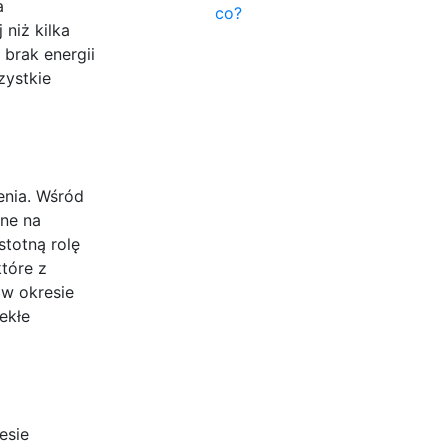
a
co?
 niż kilka
 brak energii
zystkie
enia. Wśród
one na
stotną rolę
które z
 w okresie
ekłe
esie