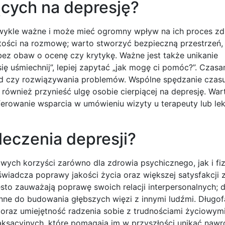
ących na depresję?
ezwykle ważne i może mieć ogromny wpływ na ich proces zd
ości na rozmowę; warto stworzyć bezpieczną przestrzeń, 
bez obaw o ocenę czy krytykę. Ważne jest także unikanie
ę uśmiechnij”, lepiej zapytać „jak mogę ci pomóc?”. Czas
rad czy rozwiązywania problemów. Wspólne spędzanie czas
ównież przynieść ulgę osobie cierpiącej na depresję. War
ferowanie wsparcia w umówieniu wizyty u terapeuty lub l
leczenia depresji?
lowych korzyści zarówno dla zdrowia psychicznego, jak i f
świadcza poprawy jakości życia oraz większej satysfakcji 
to zauważają poprawę swoich relacji interpersonalnych; d
onne do budowania głębszych więzi z innymi ludźmi. Długo
oraz umiejętność radzenia sobie z trudnościami życiowymi
elaksacyjnych, które pomagają im w przyszłości unikać naw