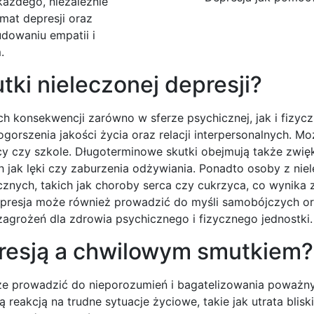
każdego, niezależnie
emat depresji oraz
dowaniu empatii i
.
tki nieleczonej depresji?
 konsekwencji zarówno w sferze psychicznej, jak i fizycz
gorszenia jakości życia oraz relacji interpersonalnych. Mo
cy czy szkole. Długoterminowe skutki obejmują także zwi
h jak lęki czy zaburzenia odżywiania. Ponadto osoby z nie
znych, takich jak choroby serca czy cukrzyca, co wynika 
presja może również prowadzić do myśli samobójczych o
agrożeń dla zdrowia psychicznego i fizycznego jednostki.
presją a chwilowym smutkiem?
oże prowadzić do nieporozumień i bagatelizowania poważn
eakcją na trudne sytuacje życiowe, takie jak utrata bliski