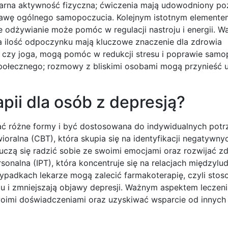
ularna aktywność fizyczna; ćwiczenia mają udowodniony p
rawę ogólnego samopoczucia. Kolejnym istotnym elementem
odżywianie może pomóc w regulacji nastroju i energii. Wa
ia ilość odpoczynku mają kluczowe znaczenie dla zdrowia
ja czy joga, mogą pomóc w redukcji stresu i poprawie samo
ołecznego; rozmowy z bliskimi osobami mogą przynieść u
pii dla osób z depresją?
ać różne formy i być dostosowana do indywidualnych potr
oralna (CBT), która skupia się na identyfikacji negatywn
ci uczą się radzić sobie ze swoimi emocjami oraz rozwijać 
ersonalna (IPT), która koncentruje się na relacjach międzylud
ypadkach lekarze mogą zalecić farmakoterapię, czyli sto
u i zmniejszają objawy depresji. Ważnym aspektem leczeni
swoimi doświadczeniami oraz uzyskiwać wsparcie od innych