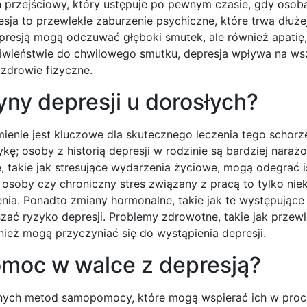
an przejściowy, który ustępuje po pewnym czasie, gdy osob
sja to przewlekłe zaburzenie psychiczne, które trwa dłużej
presją mogą odczuwać głęboki smutek, ale również apatię,
wieństwie do chwilowego smutku, depresja wpływa na ws
 zdrowie fizyczne.
yny depresji u dorosłych?
mienie jest kluczowe dla skutecznego leczenia tego schorz
; osoby z historią depresji w rodzinie są bardziej naraż
 takie jak stresujące wydarzenia życiowe, mogą odegrać i
 osoby czy chroniczny stres związany z pracą to tylko nie
nia. Ponadto zmiany hormonalne, takie jak te występujące
ać ryzyko depresji. Problemy zdrowotne, takie jak przewl
ież mogą przyczyniać się do wystąpienia depresji.
moc w walce z depresją?
żnych metod samopomocy, które mogą wspierać ich w proc