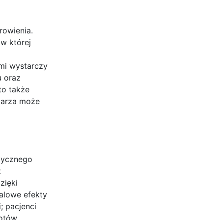
rowienia.
w której
ami wystarczy
u oraz
to także
ekarza może
izycznego
z
zięki
falowe efekty
; pacjenci
rotów