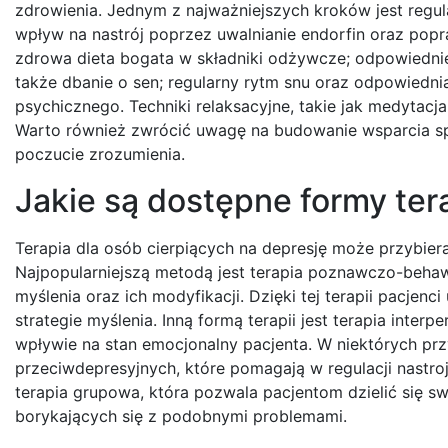
zdrowienia. Jednym z najważniejszych kroków jest reg
wpływ na nastrój poprzez uwalnianie endorfin oraz pop
zdrowa dieta bogata w składniki odżywcze; odpowiednie 
także dbanie o sen; regularny rytm snu oraz odpowiedn
psychicznego. Techniki relaksacyjne, takie jak medytac
Warto również zwrócić uwagę na budowanie wsparcia sp
poczucie zrozumienia.
Jakie są dostępne formy tera
Terapia dla osób cierpiących na depresję może przybier
Najpopularniejszą metodą jest terapia poznawczo-behawi
myślenia oraz ich modyfikacji. Dzięki tej terapii pacjen
strategie myślenia. Inną formą terapii jest terapia interp
wpływie na stan emocjonalny pacjenta. W niektórych prz
przeciwdepresyjnych, które pomagają w regulacji nastroj
terapia grupowa, która pozwala pacjentom dzielić się 
borykających się z podobnymi problemami.