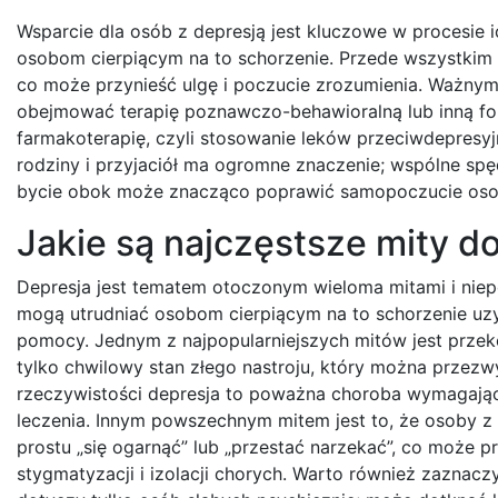
Wsparcie dla osób z depresją jest kluczowe w procesie 
osobom cierpiącym na to schorzenie. Przede wszystkim 
co może przynieść ulgę i poczucie zrozumienia. Ważnym
obejmować terapię poznawczo-behawioralną lub inną fo
farmakoterapię, czyli stosowanie leków przeciwdepresyj
rodziny i przyjaciół ma ogromne znaczenie; wspólne spę
bycie obok może znacząco poprawić samopoczucie osoby
Jakie są najczęstsze mity d
Depresja jest tematem otoczonym wieloma mitami i niep
mogą utrudniać osobom cierpiącym na to schorzenie uz
pomocy. Jednym z najpopularniejszych mitów jest przeko
tylko chwilowy stan złego nastroju, który można przezwy
rzeczywistości depresja to poważna choroba wymagając
leczenia. Innym powszechnym mitem jest to, że osoby z
prostu „się ogarnąć” lub „przestać narzekać”, co może 
stygmatyzacji i izolacji chorych. Warto również zaznaczy