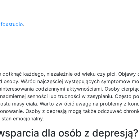
ofoxstudio
.
dotknąć każdego, niezależnie od wieku czy płci. Objawy d
 od osoby. Wśród najczęściej występujących symptomów m
zainteresowania codziennymi aktywnościami. Osoby cierpią
dmiernej senności lub trudności w zasypianiu. Często poj
rostu masy ciała. Warto zwrócić uwagę na problemy z konc
jonowanie. Osoby z depresją mogą także odczuwać chroni
 stan emocjonalny.
sparcia dla osób z depresją?