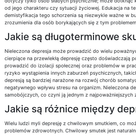
dotyczy tylko osób słabych psychicznie; może dotknąć 
od jego charakteru czy sytuacji życiowej. Edukacja na t
demistyfikacja tego schorzenia są niezwykle ważne w bu
zrozumienia dla osób borykających się z tym problemem
Jakie są długoterminowe sku
Nieleczona depresja może prowadzić do wielu poważnych
cierpiące na przewlekłą depresję często doświadczają po
prowadzić do izolacji społecznej oraz problemów w pra
ryzyko wystąpienia innych zaburzeń psychicznych, takic
depresją są bardziej narażone na rozwój chorób somatyc
negatywnego wpływu stresu na organizm. Nieleczona de
samobójczych, co czyni ją jednym z najpoważniejszych z
Jakie są różnice między de
Wielu ludzi myli depresję z chwilowym smutkiem, co m
problemów zdrowotnych. Chwilowy smutek jest naturalną r