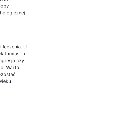
soby
hologicznej
 leczenia. U
Natomiast u
agresja czy
go. Warto
ozostać
wieku