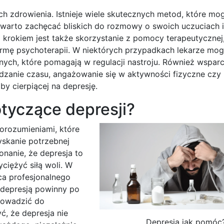
ich zdrowienia. Istnieje wiele skutecznych metod, które m
warto zachęcać bliskich do rozmowy o swoich uczuciach 
 krokiem jest także skorzystanie z pomocy terapeutycznej
rmę psychoterapii. W niektórych przypadkach lekarze mog
nych, które pomagają w regulacji nastroju. Również wsparc
dzanie czasu, angażowanie się w aktywności fizyczne czy
 cierpiącej na depresję.
otyczące depresji?
orozumieniami, które
yskanie potrzebnej
nanie, że depresja to
ciężyć siłą woli. W
a profesjonalnego
 depresją powinny po
prowadzić do
ć, że depresja nie
Depresja jak pomóc