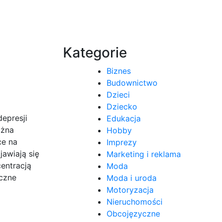
Kategorie
Biznes
Budownictwo
Dzieci
Dziecko
epresji
Edukacja
ożna
Hobby
ce na
Imprezy
awiają się
Marketing i reklama
entracją
Moda
czne
Moda i uroda
Motoryzacja
Nieruchomości
Obcojęzyczne