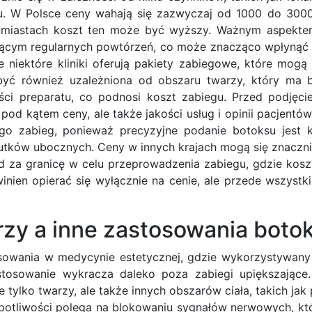
tu. W Polsce ceny wahają się zazwyczaj od 1000 do 3000 
miastach koszt ten może być wyższy. Ważnym aspektem
jącym regularnych powtórzeń, co może znacząco wpłynąć 
 niektóre kliniki oferują pakiety zabiegowe, które mogą
być również uzależniona od obszaru twarzy, który ma
ści preparatu, co podnosi koszt zabiegu. Przed podjęci
pod kątem ceny, ale także jakości usług i opinii pacjentów
o zabieg, ponieważ precyzyjne podanie botoksu jest 
utków ubocznych. Ceny w innych krajach mogą się znaczni
zd za granicę w celu przeprowadzenia zabiegu, gdzie kos
winien opierać się wyłącznie na cenie, ale przede wszystk
rzy a inne zastosowania boto
sowania w medycynie estetycznej, gdzie wykorzystywany 
tosowanie wykracza daleko poza zabiegi upiększające.
tylko twarzy, ale także innych obszarów ciała, takich jak 
potliwości polega na blokowaniu sygnałów nerwowych, któ