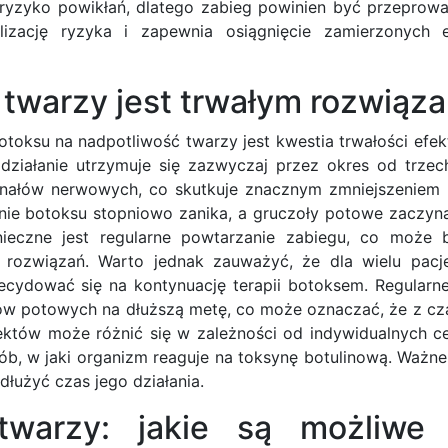
 ryzyko powikłań, dlatego zabieg powinien być przeprow
lizację ryzyka i zapewnia osiągnięcie zamierzonych 
 twarzy jest trwałym rozwiąz
oksu na nadpotliwość twarzy jest kwestia trwałości efek
działanie utrzymuje się zazwyczaj przez okres od trzec
gnałów nerwowych, co skutkuje znacznym zmniejszeniem 
nie botoksu stopniowo zanika, a gruczoły potowe zaczyn
nieczne jest regularne powtarzanie zabiegu, co moż
 rozwiązań. Warto jednak zauważyć, że dla wielu pac
ecydować się na kontynuację terapii botoksem. Regularn
łów potowych na dłuższą metę, co może oznaczać, że z 
któw może różnić się w zależności od indywidualnych ce
sób, w jaki organizm reaguje na toksynę botulinową. Ważne
łużyć czas jego działania.
twarzy: jakie są możliwe 