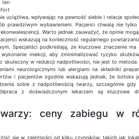
 ten
fort
 uciążliwa, wpływając na pewność siebie i relacje społe
osób prawdziwym wybawieniem. Pacjenci chwalą nie tylko
 rekonwalescencji. Warto jednak zauważyć, że opinie mogą
acjenci wskazują na konieczność regularnego powtarzania
m. Specjaliści podkreślają, że kluczowe znaczenie ma
 wykonanie iniekcji, aby zminimalizować ryzyko skutkó
o skuteczny w redukcji nadpotliwości, nie jest to metod
niami neurologicznymi lub alergiami na składniki prepa
ertów i pacjentów zgodnie wskazują jednak, że botoks j
dzenia sobie z nadpotliwością twarzy, szczególnie gdy
ółpraca z doświadczonym lekarzem są kluczowe dl
twarzy: ceny zabiegu w r
ić się w zależności od kilku czynników, takich jak loka