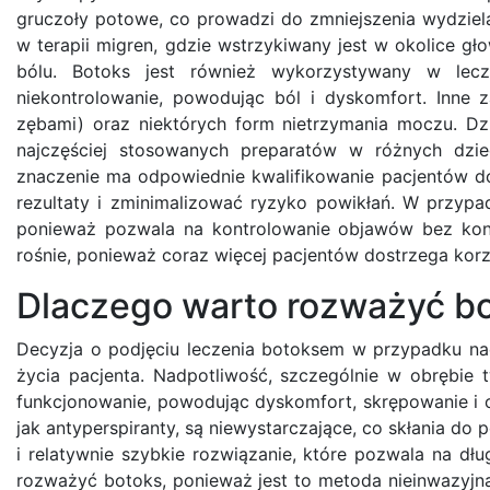
gruczoły potowe, co prowadzi do zmniejszenia wydziela
w terapii migren, gdzie wstrzykiwany jest w okolice gł
bólu. Botoks jest również wykorzystywany w lecze
niekontrolowanie, powodując ból i dyskomfort. Inne
zębami) oraz niektórych form nietrzymania moczu. D
najczęściej stosowanych preparatów w różnych dzie
znaczenie ma odpowiednie kwalifikowanie pacjentów do
rezultaty i zminimalizować ryzyko powikłań. W przypad
ponieważ pozwala na kontrolowanie objawów bez koni
rośnie, ponieważ coraz więcej pacjentów dostrzega korzy
Dlaczego warto rozważyć bo
Decyzja o podjęciu leczenia botoksem w przypadku n
życia pacjenta. Nadpotliwość, szczególnie w obrębie
funkcjonowanie, powodując dyskomfort, skrępowanie i o
jak antyperspiranty, są niewystarczające, co skłania do
i relatywnie szybkie rozwiązanie, które pozwala na dłu
rozważyć botoks, ponieważ jest to metoda nieinwazyjna,