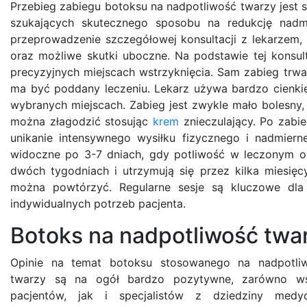
Przebieg zabiegu botoksu na nadpotliwość twarzy jest
szukających skutecznego sposobu na redukcję nadmie
przeprowadzenie szczegółowej konsultacji z lekarzem,
oraz możliwe skutki uboczne. Na podstawie tej konsu
precyzyjnych miejscach wstrzyknięcia. Sam zabieg trwa
ma być poddany leczeniu. Lekarz używa bardzo cienkie
wybranych miejscach. Zabieg jest zwykle mało bolesny
można złagodzić stosując
krem
znieczulający. Po zabi
unikanie intensywnego wysiłku fizycznego i nadmierne
widoczne po 3-7 dniach, gdy potliwość w leczonym ob
dwóch tygodniach i utrzymują się przez kilka miesięcy
można powtórzyć. Regularne sesje są kluczowe dla 
indywidualnych potrzeb pacjenta.
Botoks na nadpotliwość twar
Opinie na temat botoksu stosowanego na nadpotli
twarzy są na ogół bardzo pozytywne, zarówno w
pacjentów, jak i specjalistów z dziedziny medy