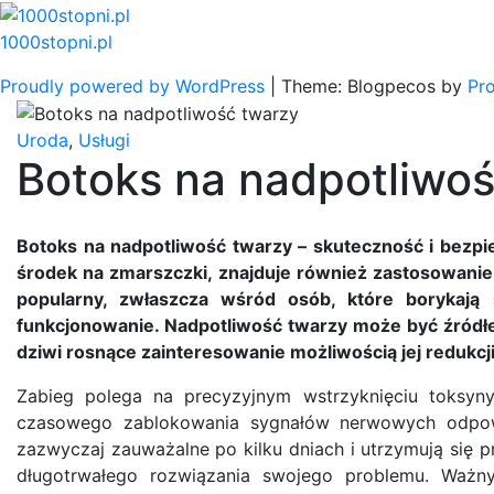
Skip
to
1000stopni.pl
content
Proudly powered by WordPress
|
Theme: Blogpecos by
Pr
Uroda
,
Usługi
Botoks na nadpotliwo
Botoks na nadpotliwość twarzy – skuteczność i bezp
środek na zmarszczki, znajduje również zastosowanie w
popularny, zwłaszcza wśród osób, które borykają 
funkcjonowanie. Nadpotliwość twarzy może być źródłe
dziwi rosnące zainteresowanie możliwością jej redukcj
Zabieg polega na precyzyjnym wstrzyknięciu toksyny
czasowego zablokowania sygnałów nerwowych odpowi
zazwyczaj zauważalne po kilku dniach i utrzymują się p
długotrwałego rozwiązania swojego problemu. Ważn