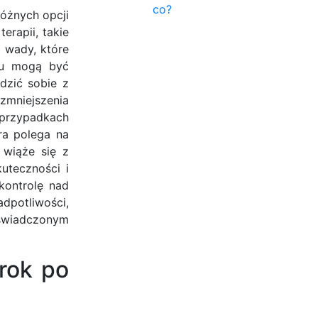
co?
różnych opcji
erapii, takie
i wady, które
inu mogą być
dzić sobie z
zmniejszenia
 przypadkach
ra polega na
 wiąże się z
uteczności i
kontrolę nad
dpotliwości,
oświadczonym
rok po