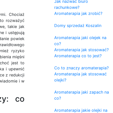
Jak nazwać biuro
rachunkowe?
Aromaterapia jak zrobić?
mi. Chociaż
rto rozważyć
Domy sprzedaż Koszalin
e, takie jak
ne i ustępują
Aromaterapia jaki olejek na
adanie powiek
co?
prawidłowego
Aromaterapia jak stosować?
wnież ryzyko
Aromaterapia co to jest?
bienia mięśni
choć jest to
Co to znaczy aromaterapia?
ka i upewnić
Aromaterapia jak stosować
ce z redukcji
olejki?
wiadomie i w
Aromaterapia jaki zapach na
zy: co
co?
Aromaterapia jakie olejki na