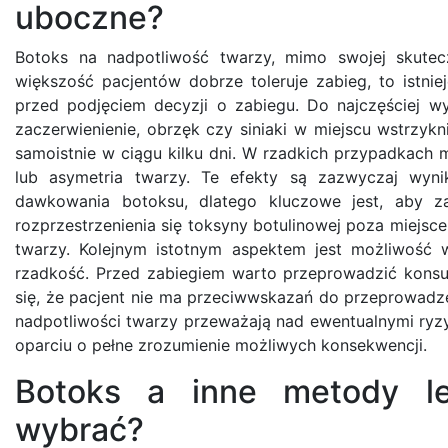
uboczne?
Botoks na nadpotliwość twarzy, mimo swojej skute
większość pacjentów dobrze toleruje zabieg, to istni
przed podjęciem decyzji o zabiegu. Do najczęściej w
zaczerwienienie, obrzęk czy siniaki w miejscu wstrzykn
samoistnie w ciągu kilku dni. W rzadkich przypadkach 
lub asymetria twarzy. Te efekty są zazwyczaj wyni
dawkowania botoksu, dlatego kluczowe jest, aby za
rozprzestrzenienia się toksyny botulinowej poza miejsc
twarzy. Kolejnym istotnym aspektem jest możliwość wy
rzadkość. Przed zabiegiem warto przeprowadzić konsul
się, że pacjent nie ma przeciwwskazań do przeprowadzen
nadpotliwości twarzy przeważają nad ewentualnymi ry
oparciu o pełne zrozumienie możliwych konsekwencji.
Botoks a inne metody le
wybrać?