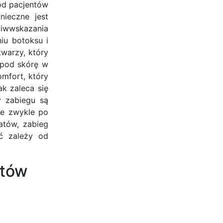
ód pacjentów
nieczne jest
ciwwskazania
iu botoksu i
warzy, który
 pod skórę w
mfort, który
k zaleca się
y zabiegu są
ne zwykle po
tatów, zabieg
ść zależy od
rtów