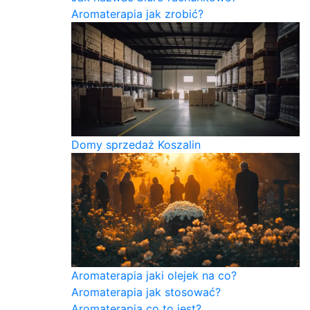
Aromaterapia jak zrobić?
Domy sprzedaż Koszalin
Aromaterapia jaki olejek na co?
Aromaterapia jak stosować?
Aromaterapia co to jest?