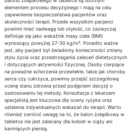
balonu żołądkowego w tabletce są istotnym
elementem procesu decyzyjnego i mają na celu
zapewnienie bezpieczeństwa pacjentów oraz
skuteczności terapii. Przede wszystkim pacjenci
powinni mieć nadwagę lub otyłość, co zazwyczaj
definiuje się jako wskaźnik masy ciała (BMI)
wynoszący powyżej 27-30 kg/m². Ponadto ważne
jest, aby pacjent był świadomy konieczności zmiany
stylu życia oraz przestrzegania zaleceń dietetycznych
i dotyczących aktywności fizycznej. Osoby cierpiące
na poważne schorzenia przewlekłe, takie jak choroby
serca czy cukrzyca, powinny przejść szczegółową
ocenę stanu zdrowia przed podjęciem decyzji o
zastosowaniu tej metody. Konsultacja z lekarzem
specjalistą jest kluczowa dla oceny ryzyka oraz
ustalenia indywidualnych wskazań do terapii. Warto
również zwrócić uwagę na to, że balon żołądkowy w
tabletce nie jest zalecany dla kobiet w ciąży ani
karmiących piersią.