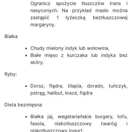
Ogranicz spożycie tłuszczów trans i
nasyconych. Na przykład masło można
zastąpić 1 łyżeczką beztłuszczowej
margaryny.
Białka
Chudy mielony indyk lub wołowina.
Białe mięso z kurczaka lub indyka bez
skóry.
Ryby:
Dorsz, flądra, tilapia, dorado, tuńczyk,
pstrąg, halibut, łosoś, flądra
Dieta bezmięsna:
Białka jaj, wegetariańskie burgery, tofu,
fasola, niskotłuszczowy twaróg i
niskotłuszczowy jogurt.