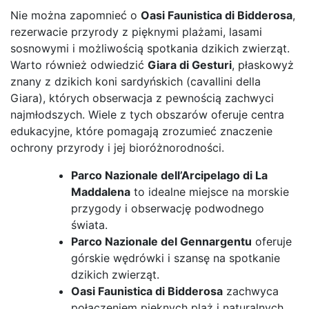
Nie można zapomnieć o
Oasi Faunistica di Bidderosa
,
rezerwacie przyrody z pięknymi plażami, lasami
sosnowymi i możliwością spotkania dzikich zwierząt.
Warto również odwiedzić
Giara di Gesturi
, płaskowyż
znany z dzikich koni sardyńskich (cavallini della
Giara), których obserwacja z pewnością zachwyci
najmłodszych. Wiele z tych obszarów oferuje centra
edukacyjne, które pomagają zrozumieć znaczenie
ochrony przyrody i jej bioróżnorodności.
Parco Nazionale dell’Arcipelago di La
Maddalena
to idealne miejsce na morskie
przygody i obserwację podwodnego
świata.
Parco Nazionale del Gennargentu
oferuje
górskie wędrówki i szansę na spotkanie
dzikich zwierząt.
Oasi Faunistica di Bidderosa
zachwyca
połączeniem pięknych plaż i naturalnych