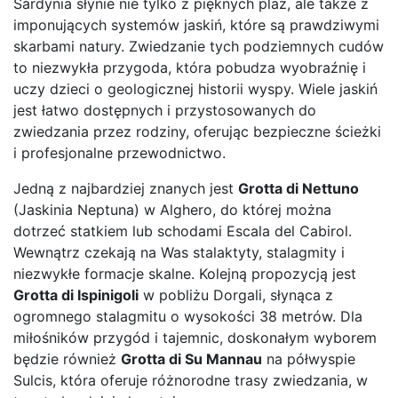
Sardynia słynie nie tylko z pięknych plaż, ale także z
imponujących systemów jaskiń, które są prawdziwymi
skarbami natury. Zwiedzanie tych podziemnych cudów
to niezwykła przygoda, która pobudza wyobraźnię i
uczy dzieci o geologicznej historii wyspy. Wiele jaskiń
jest łatwo dostępnych i przystosowanych do
zwiedzania przez rodziny, oferując bezpieczne ścieżki
i profesjonalne przewodnictwo.
Jedną z najbardziej znanych jest
Grotta di Nettuno
(Jaskinia Neptuna) w Alghero, do której można
dotrzeć statkiem lub schodami Escala del Cabirol.
Wewnątrz czekają na Was stalaktyty, stalagmity i
niezwykłe formacje skalne. Kolejną propozycją jest
Grotta di Ispinigoli
w pobliżu Dorgali, słynąca z
ogromnego stalagmitu o wysokości 38 metrów. Dla
miłośników przygód i tajemnic, doskonałym wyborem
będzie również
Grotta di Su Mannau
na półwyspie
Sulcis, która oferuje różnorodne trasy zwiedzania, w