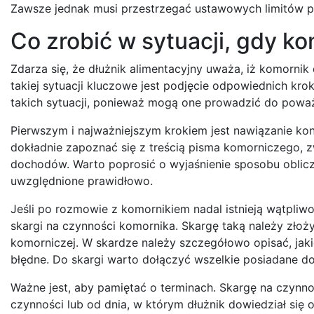
Zawsze jednak musi przestrzegać ustawowych limitów p
Co zrobić w sytuacji, gdy k
Zdarza się, że dłużnik alimentacyjny uważa, iż komorni
takiej sytuacji kluczowe jest podjęcie odpowiednich kr
takich sytuacji, ponieważ mogą one prowadzić do powa
Pierwszym i najważniejszym krokiem jest nawiązanie k
dokładnie zapoznać się z treścią pisma komorniczego, 
dochodów. Warto poprosić o wyjaśnienie sposobu oblicze
uwzględnione prawidłowo.
Jeśli po rozmowie z komornikiem nadal istnieją wątpliwo
skargi na czynności komornika. Skargę taką należy złoż
komorniczej. W skardze należy szczegółowo opisać, jak
błędne. Do skargi warto dołączyć wszelkie posiadane d
Ważne jest, aby pamiętać o terminach. Skargę na czynno
czynności lub od dnia, w którym dłużnik dowiedział si