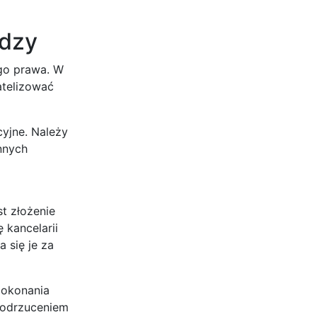
ędzy
ego prawa. W
atelizować
yjne. Należy
nnych
st złożenie
 kancelarii
 się je za
dokonania
ć odrzuceniem