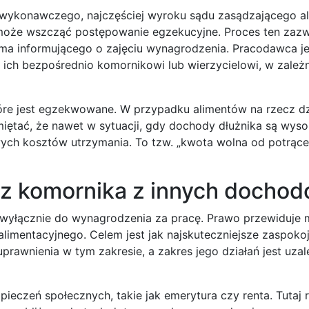
u wykonawczego, najczęściej wyroku sądu zasądzającego a
może wszcząć postępowanie egzekucyjne. Proces ten zaz
sma informującego o zajęciu wynagrodzenia. Pracodawca 
ich bezpośrednio komornikowi lub wierzycielowi, w zależ
óre jest egzekwowane. W przypadku alimentów na rzecz dz
pamiętać, że nawet w sytuacji, gdy dochody dłużnika są wys
h kosztów utrzymania. To tzw. „kwota wolna od potrąceń
zez komornika z innych docho
 wyłącznie do wynagrodzenia za pracę. Prawo przewiduje
limentacyjnego. Celem jest jak najskuteczniejsze zaspoko
rawnienia w tym zakresie, a zakres jego działań jest uza
eczeń społecznych, takie jak emerytura czy renta. Tutaj 