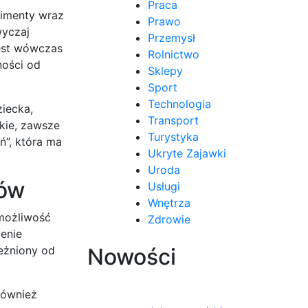
Praca
limenty wraz
Prawo
wyczaj
Przemysł
jest wówczas
Rolnictwo
ności od
Sklepy
Sport
Technologia
iecka,
Transport
okie, zawsze
Turystyka
”, która ma
Ukryte Zajawki
Uroda
dów
Usługi
Wnętrza
 możliwość
Zdrowie
jenie
leżniony od
Nowości
również