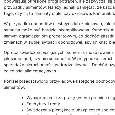
obowiązują określone progi potrąceń, ale zazwyczaj są
przypadku alimentów. Należy jednak pamiętać, że każda 
tego, czy są to alimenty stałe, czy okresowe. Komornik
W przypadku dochodów niestałych lub zmiennych, takich
sytuacja może być bardziej skomplikowana. Komornik m
samym ograniczeniom procentowym, co dochód zasadnicz
zmianach w swojej sytuacji dochodowej, aby uniknąć bł
Oprócz świadczeń pieniężnych, komornik może również za
jak samochód, czy nieruchomości. W przypadku nieruchom
sprzedaży nieruchomości w drodze licytacji. Dochód uz
zaległości alimentacyjnych.
Poniżej przedstawiono przykładowe kategorie dochodó
alimentów:
Wynagrodzenie za pracę (w tym premie i na
Emerytury i renty
Świadczenia pieniężne z ubezpieczeń społe