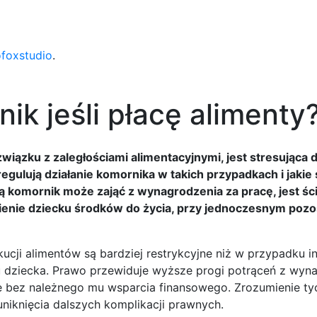
ofoxstudio
.
ik jeśli płacę alimenty
iązku z zaległościami alimentacyjnymi, jest stresująca dl
gulują działanie komornika w takich przypadkach i jakie 
 komornik może zająć z wynagrodzenia za pracę, jest ści
wnienie dziecku środków do życia, przy jednoczesnym poz
kucji alimentów są bardziej restrykcyjne niż w przypadku i
u dziecka. Prawo przewiduje wyższe progi potrąceń z wyn
e bez należnego mu wsparcia finansowego. Zrozumienie tyc
niknięcia dalszych komplikacji prawnych.