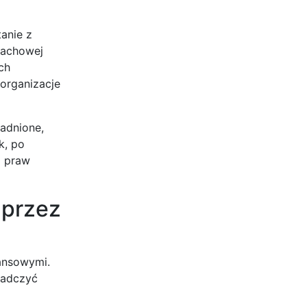
tanie z
fachowej
ch
organizacje
adnione,
k, po
o praw
 przez
ansowymi.
iadczyć