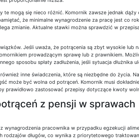
ady te mogą się nieco różnić. Komornik zawsze jednak dąży
pamiętać, że minimalne wynagrodzenie za pracę jest co ro
lega zmianie. Aktualne stawki można sprawdzić w przepis
wiązków. Jeśli uważa, że potrącenia są zbyt wysokie lub n
komornikiem prowadzącym sprawę lub z prawnikiem. Możli
nnego sposobu spłaty zadłużenia, jeśli sytuacja dłużnika ul
 również inne świadczenia, które są niezbędne do życia. Na
 część może być wolna od potrąceń. Komornik musi dokładni
aby prawidłowo zastosować przepisy dotyczące kwoty woln
potrąceń z pensji w sprawach
 z wynagrodzenia pracownika w przypadku egzekucji alim
ch rodzajów długów, co wynika z priorytetowego traktowan