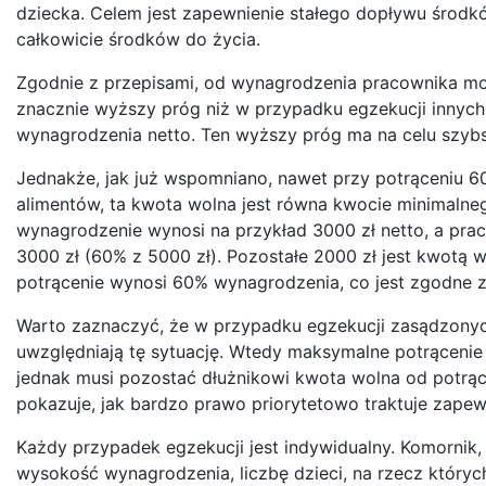
dziecka. Celem jest zapewnienie stałego dopływu środkó
całkowicie środków do życia.
Zgodnie z przepisami, od wynagrodzenia pracownika mo
znacznie wyższy próg niż w przypadku egzekucji innych
wynagrodzenia netto. Ten wyższy próg ma na celu szybs
Jednakże, jak już wspomniano, nawet przy potrąceniu 
alimentów, ta kwota wolna jest równa kwocie minimalneg
wynagrodzenie wynosi na przykład 3000 zł netto, a pra
3000 zł (60% z 5000 zł). Pozostałe 2000 zł jest kwotą 
potrącenie wynosi 60% wynagrodzenia, co jest zgodne z
Warto zaznaczyć, że w przypadku egzekucji zasądzonych
uwzględniają tę sytuację. Wtedy maksymalne potrąceni
jednak musi pozostać dłużnikowi kwota wolna od potrą
pokazuje, jak bardzo prawo priorytetowo traktuje zapew
Każdy przypadek egzekucji jest indywidualny. Komornik,
wysokość wynagrodzenia, liczbę dzieci, na rzecz któryc