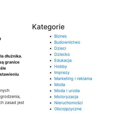
Kategorie
Biznes
?
Budownictwo
Dzieci
Dziecko
a dłużnika.
Edukacja
są granice
Hobby
śle
Imprezy
ostawieniu
Marketing i reklama
Moda
nnych
Moda i uroda
agrodzenia,
Motoryzacja
h zasad jest
Nieruchomości
Obcojęzyczne