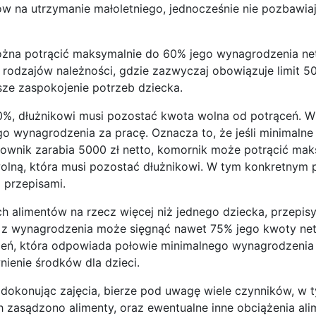
w na utrzymanie małoletniego, jednocześnie nie pozbawiaj
żna potrącić maksymalnie do 60% jego wynagrodzenia nett
 rodzajów należności, gdzie zazwyczaj obowiązuje limit 5
ze zaspokojenie potrzeb dziecka.
60%, dłużnikowi musi pozostać kwota wolna od potrąceń. 
o wynagrodzenia za pracę. Oznacza to, że jeśli minimalne
cownik zarabia 5000 zł netto, komornik może potrącić mak
wolną, która musi pozostać dłużnikowi. W tym konkretnym p
 przepisami.
 alimentów na rzecz więcej niż jednego dziecka, przepis
e z wynagrodzenia może sięgnąć nawet 75% jego kwoty net
ceń, która odpowiada połowie minimalnego wynagrodzenia 
nienie środków dla dzieci.
 dokonując zajęcia, bierze pod uwagę wiele czynników, w 
h zasądzono alimenty, oraz ewentualne inne obciążenia ali