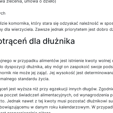
a zlecenia, umowa o dzieło)
ych
zie komornika, który stara się odzyskać należność w spo
ny dla wierzyciela. Zawsze jednak priorytetem jest dobro d
otrąceń dla dłużnika
ego w przypadku alimentów jest istnienie kwoty wolnej 
 do dyspozycji dłużnika, aby mógł on zaspokoić swoje po
mornik nie może jej zająć. Jej wysokość jest determinowan
imalnego standardu życia.
ceń jest wyższa niż przy egzekucji innych długów. Zgodni
a poczet świadczeń alimentacyjnych, od wynagrodzenia 
o. Jednak nawet z tej kwoty musi pozostać dłużnikowi s
obowiązującemu w danym roku kalendarzowym. W przypad
est proporcjonalnie niższa.