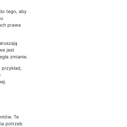
 do tego, aby
ku
ach prawa
aruszają
we jest
egła zmianie.
 przykład,
e
ej.
entów. Te
ia potrzeb