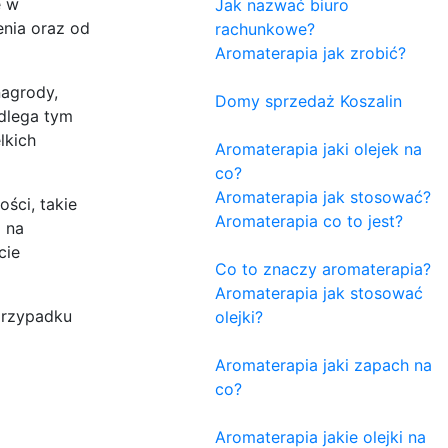
ę w
Jak nazwać biuro
enia oraz od
rachunkowe?
Aromaterapia jak zrobić?
nagrody,
Domy sprzedaż Koszalin
dlega tym
lkich
Aromaterapia jaki olejek na
co?
Aromaterapia jak stosować?
ści, takie
Aromaterapia co to jest?
 na
cie
Co to znaczy aromaterapia?
Aromaterapia jak stosować
przypadku
olejki?
Aromaterapia jaki zapach na
co?
Aromaterapia jakie olejki na