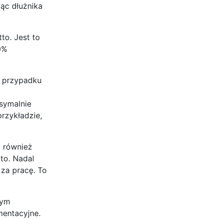
ąc dłużnika
o. Jest to
0%
W przypadku
symalnie
rzykładzie,
y również
to. Nadal
za pracę. To
tym
mentacyjne.