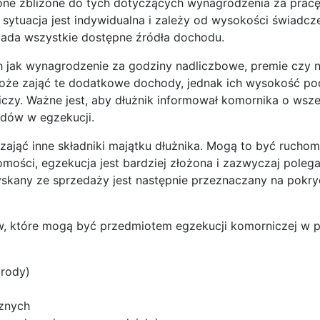
 one zbliżone do tych dotyczących wynagrodzenia za prac
sytuacja jest indywidualna i zależy od wysokości świadcz
 bada wszystkie dostępne źródła dochodu.
 jak wynagrodzenie za godziny nadliczbowe, premie czy 
oże zająć te dodatkowe dochody, jednak ich wysokość po
y. Ważne jest, aby dłużnik informował komornika o wsze
ędów w egzekucji.
jąć inne składniki majątku dłużnika. Mogą to być ruchomo
ości, egzekucja jest bardziej złożona i zazwyczaj polega
yskany ze sprzedaży jest następnie przeznaczany na pokry
w, które mogą być przedmiotem egzekucji komorniczej w 
grody)
cznych