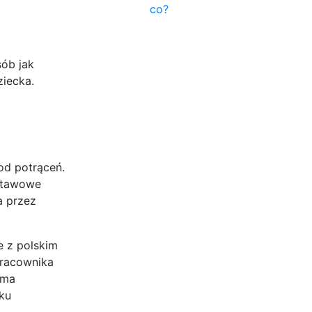
co?
sób jak
ziecka.
od potrąceń.
dstawowe
a przez
e z polskim
pracownika
uma
ku