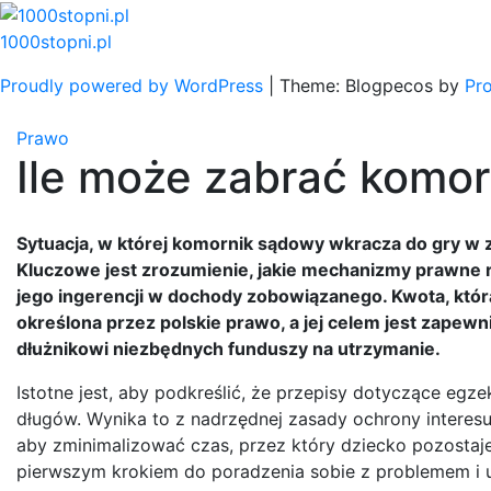
Skip
to
1000stopni.pl
content
Proudly powered by WordPress
|
Theme: Blogpecos by
Pr
Prawo
Ile może zabrać komorn
Sytuacja, w której komornik sądowy wkracza do gry w zw
Kluczowe jest zrozumienie, jakie mechanizmy prawne re
jego ingerencji w dochody zobowiązanego. Kwota, którą
określona przez polskie prawo, a jej celem jest zape
dłużnikowi niezbędnych funduszy na utrzymanie.
Istotne jest, aby podkreślić, że przepisy dotyczące egze
długów. Wynika to z nadrzędnej zasady ochrony interes
aby zminimalizować czas, przez który dziecko pozostaj
pierwszym krokiem do poradzenia sobie z problemem i u