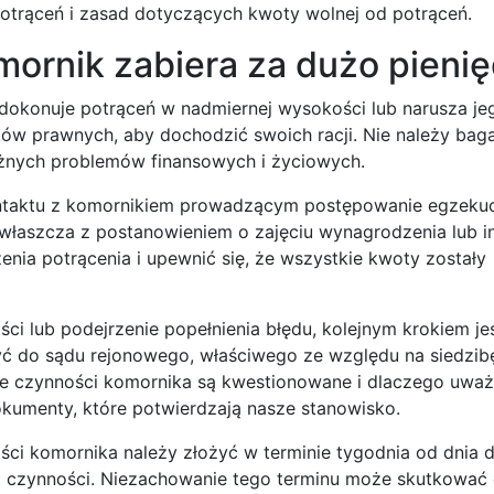
otrąceń i zasad dotyczących kwoty wolnej od potrąceń.
omornik zabiera za dużo pieni
k dokonuje potrąceń w nadmiernej wysokości lub narusza j
oków prawnych, aby dochodzić swoich racji. Nie należy bag
żnych problemów finansowych i życiowych.
ontaktu z komornikiem prowadzącym postępowanie egzekuc
zwłaszcza z postanowieniem o zajęciu wynagrodzenia lub i
nia potrącenia i upewnić się, że wszystkie kwoty zostały
ści lub podejrzenie popełnienia błędu, kolejnym krokiem je
yć do sądu rejonowego, właściwego ze względu na siedzibę
ie czynności komornika są kwestionowane i dlaczego uważa
okumenty, które potwierdzają nasze stanowisko.
ści komornika należy złożyć w terminie tygodnia od dnia 
ę o czynności. Niezachowanie tego terminu może skutkowa