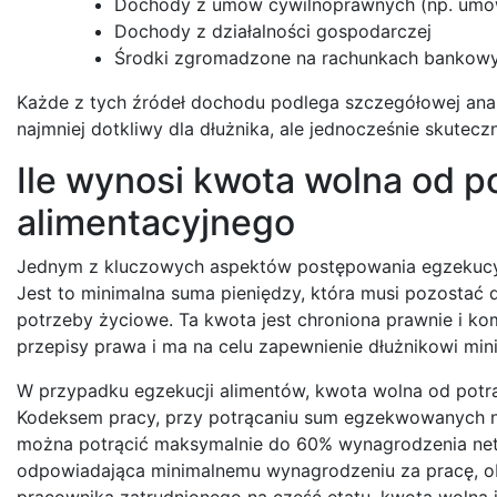
Dochody z umów cywilnoprawnych (np. umow
Dochody z działalności gospodarczej
Środki zgromadzone na rachunkach bankow
Każde z tych źródeł dochodu podlega szczegółowej anali
najmniej dotkliwy dla dłużnika, ale jednocześnie skutecz
Ile wynosi kwota wolna od p
alimentacyjnego
Jednym z kluczowych aspektów postępowania egzekucyjn
Jest to minimalna suma pieniędzy, która musi pozostać
potrzeby życiowe. Ta kwota jest chroniona prawnie i ko
przepisy prawa i ma na celu zapewnienie dłużnikowi min
W przypadku egzekucji alimentów, kwota wolna od potrą
Kodeksem pracy, przy potrącaniu sum egzekwowanych n
można potrącić maksymalnie do 60% wynagrodzenia nett
odpowiadająca minimalnemu wynagrodzeniu za pracę, 
pracownika zatrudnionego na część etatu, kwota wolna j