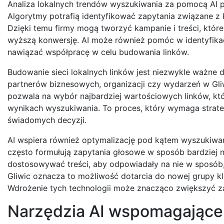
Analiza lokalnych trendów wyszukiwania za pomocą AI p
Algorytmy potrafią identyfikować zapytania związane z
Dzięki temu firmy mogą tworzyć kampanie i treści, które
wyższą konwersję. AI może również pomóc w identyfikacj
nawiązać współpracę w celu budowania linków.
Budowanie sieci lokalnych linków jest niezwykle ważne 
partnerów biznesowych, organizacji czy wydarzeń w Gli
pozwala na wybór najbardziej wartościowych linków, któ
wynikach wyszukiwania. To proces, który wymaga strate
świadomych decyzji.
AI wspiera również optymalizację pod kątem wyszukiwani
często formułują zapytania głosowe w sposób bardziej na
dostosowywać treści, aby odpowiadały na nie w sposób, 
Gliwic oznacza to możliwość dotarcia do nowej grupy kli
Wdrożenie tych technologii może znacząco zwiększyć za
Narzędzia AI wspomagające