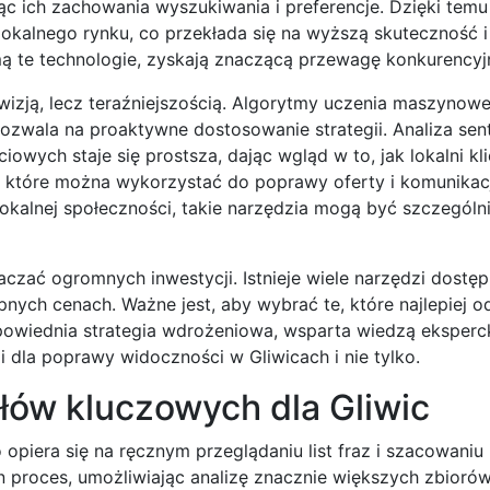
ąc ich zachowania wyszukiwania i preferencje. Dzięki tem
okalnego rynku, co przekłada się na wyższą skuteczność i
jmą te technologie, zyskają znaczącą przewagę konkurencyj
ą wizją, lecz teraźniejszością. Algorytmy uczenia maszynow
zwala na proaktywne dostosowanie strategii. Analiza se
wych staje się prostsza, dając wgląd w to, jak lokalni kli
, które można wykorzystać do poprawy oferty i komunikacj
 lokalnej społeczności, takie narzędzia mogą być szczególn
czać ogromnych inwestycji. Istnieje wiele narzędzi dostę
pnych cenach. Ważne jest, aby wybrać te, które najlepiej 
powiednia strategia wdrożeniowa, wsparta wiedzą eksperc
i dla poprawy widoczności w Gliwicach i nie tylko.
słów kluczowych dla Gliwic
opiera się na ręcznym przeglądaniu list fraz i szacowaniu 
n proces, umożliwiając analizę znacznie większych zbioró