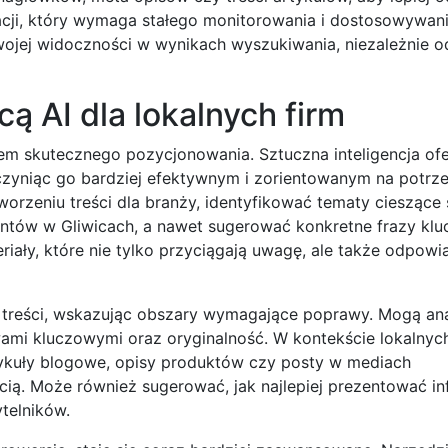
cji, który wymaga stałego monitorowania i dostosowywani
ojej widoczności w wynikach wyszukiwania, niezależnie o
ą AI dla lokalnych firm
tem skutecznego pozycjonowania. Sztuczna inteligencja ofe
czyniąc go bardziej efektywnym i zorientowanym na potrz
orzeniu treści dla branży, identyfikować tematy cieszące 
ntów w Gliwicach, a nawet sugerować konkretne frazy klu
ały, które nie tylko przyciągają uwagę, ale także odpowi
ch treści, wskazując obszary wymagające poprawy. Mogą an
owami kluczowymi oraz oryginalność. W kontekście lokalnych
ykuły blogowe, opisy produktów czy posty w mediach
cią. Może również sugerować, jak najlepiej prezentować in
telników.