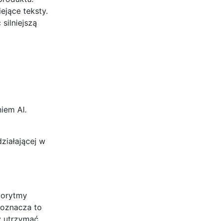
ejące teksty.
silniejszą
iem AI.
ziałającej w
gorytmy
 oznacza to
y utrzymać