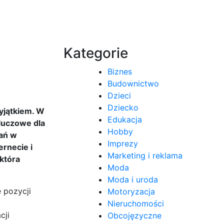
Kategorie
Biznes
Budownictwo
Dzieci
Dziecko
wyjątkiem. W
Edukacja
kluczowe dla
Hobby
łań w
Imprezy
ernecie i
Marketing i reklama
 która
Moda
Moda i uroda
 pozycji
Motoryzacja
Nieruchomości
cji
Obcojęzyczne