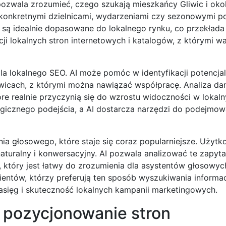
ozwala zrozumieć, czego szukają mieszkańcy Gliwic i okol
 konkretnymi dzielnicami, wydarzeniami czy sezonowymi p
 są idealnie dopasowane do lokalnego rynku, co przekłada 
i lokalnych stron internetowych i katalogów, z którymi w
dla lokalnego SEO. AI może pomóc w identyfikacji potencja
wicach, z którymi można nawiązać współpracę. Analiza da
re realnie przyczynią się do wzrostu widoczności w lokal
gicznego podejścia, a AI dostarcza narzędzi do podejmow
a głosowego, które staje się coraz popularniejsze. Użytk
turalny i konwersacyjny. AI pozwala analizować te zapytan
który jest łatwy do zrozumienia dla asystentów głosowych
entów, którzy preferują ten sposób wyszukiwania informac
sięg i skuteczność lokalnych kampanii marketingowych.
 pozycjonowanie stron