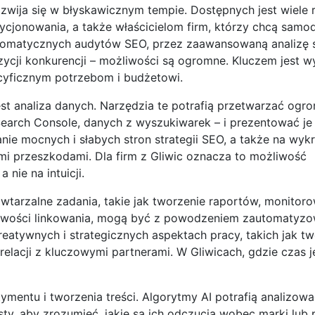
ozwija się w błyskawicznym tempie. Dostępnych jest wiele 
cjonowania, a także właścicielom firm, którzy chcą samod
utomatycznych audytów SEO, przez zaawansowaną analizę 
zycji konkurencji – możliwości są ogromne. Kluczem jest w
ecyficznym potrzebom i budżetowi.
st analiza danych. Narzędzia te potrafią przetwarzać ogro
 Search Console, danych z wyszukiwarek – i prezentować je
ie mocnych i słabych stron strategii SEO, a także na wykr
i przeszkodami. Dla firm z Gliwic oznacza to możliwość
nie na intuicji.
tarzalne zadania, takie jak tworzenie raportów, monitor
liwości linkowania, mogą być z powodzeniem zautomatyzo
reatywnych i strategicznych aspektach pracy, takich jak t
acji z kluczowymi partnerami. W Gliwicach, gdzie czas je
mentu i tworzenia treści. Algorytmy AI potrafią analizowa
ty, aby zrozumieć, jakie są ich odczucia wobec marki lub 