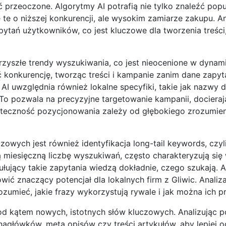
 przeoczone. Algorytmy AI potrafią nie tylko znaleźć popu
 te o niższej konkurencji, ale wysokim zamiarze zakupu. An
ytań użytkowników, co jest kluczowe dla tworzenia treści,
rzyszłe trendy wyszukiwania, co jest nieocenione w dyna
 konkurencję, tworząc treści i kampanie zanim dane zapyt
 uwzględnia również lokalne specyfiki, takie jak nazwy dz
To pozwala na precyzyjne targetowanie kampanii, docieraj
uteczność pozycjonowania zależy od głębokiego zrozumieni
wych jest również identyfikacja long-tail keywords, czyl
 miesięczną liczbę wyszukiwań, często charakteryzują si
ujący takie zapytania wiedzą dokładnie, czego szukają. AI
wić znaczący potencjał dla lokalnych firm z Gliwic. Analiz
zumieć, jakie frazy wykorzystują rywale i jak można ich p
pod kątem nowych, istotnych słów kluczowych. Analizując p
nagłówków, meta opisów czy treści artykułów, aby lepiej 