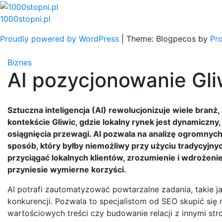
Skip
to
1000stopni.pl
content
Proudly powered by WordPress
|
Theme: Blogpecos by
Pr
Biznes
AI pozycjonowanie Gli
Sztuczna inteligencja (AI) rewolucjonizuje wiele branż
kontekście Gliwic, gdzie lokalny rynek jest dynamiczny
osiągnięcia przewagi. AI pozwala na analizę ogromnych 
sposób, który byłby niemożliwy przy użyciu tradycyjnyc
przyciągać lokalnych klientów, zrozumienie i wdrożenie
przyniesie wymierne korzyści.
AI potrafi zautomatyzować powtarzalne zadania, takie j
konkurencji. Pozwala to specjalistom od SEO skupić się 
wartościowych treści czy budowanie relacji z innymi st