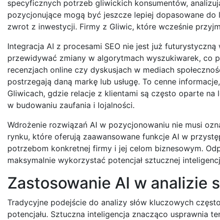
specyficznych potrzeb gliwickich konsumentów, analizuj
pozycjonujące mogą być jeszcze lepiej dopasowane do l
zwrot z inwestycji. Firmy z Gliwic, które wcześnie przy
Integracja AI z procesami SEO nie jest już futurystyczn
przewidywać zmiany w algorytmach wyszukiwarek, co po
recenzjach online czy dyskusjach w mediach społecznościo
postrzegają daną markę lub usługę. To cenne informacje
Gliwicach, gdzie relacje z klientami są często oparte na
w budowaniu zaufania i lojalności.
Wdrożenie rozwiązań AI w pozycjonowaniu nie musi ozna
rynku, które oferują zaawansowane funkcje AI w przystę
potrzebom konkretnej firmy i jej celom biznesowym. Od
maksymalnie wykorzystać potencjał sztucznej inteligencj
Zastosowanie AI w analizie 
Tradycyjne podejście do analizy słów kluczowych często 
potencjału. Sztuczna inteligencja znacząco usprawnia te