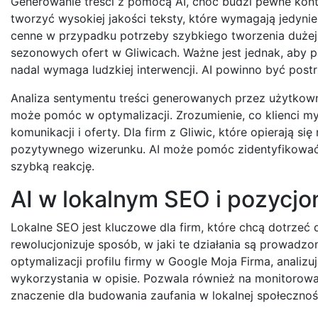
Generowanie treści z pomocą AI, choć budzi pewne kontr
tworzyć wysokiej jakości teksty, które wymagają jedynie n
cenne w przypadku potrzeby szybkiego tworzenia dużej 
sezonowych ofert w Gliwicach. Ważne jest jednak, aby p
nadal wymaga ludzkiej interwencji. AI powinno być postr
Analiza sentymentu treści generowanych przez użytkownik
może pomóc w optymalizacji. Zrozumienie, co klienci m
komunikacji i oferty. Dla firm z Gliwic, które opierają si
pozytywnego wizerunku. AI może pomóc zidentyfikować 
szybką reakcję.
AI w lokalnym SEO i pozycj
Lokalne SEO jest kluczowe dla firm, które chcą dotrzeć 
rewolucjonizuje sposób, w jaki te działania są prowadz
optymalizacji profilu firmy w Google Moja Firma, analizu
wykorzystania w opisie. Pozwala również na monitorowan
znaczenie dla budowania zaufania w lokalnej społecznośc