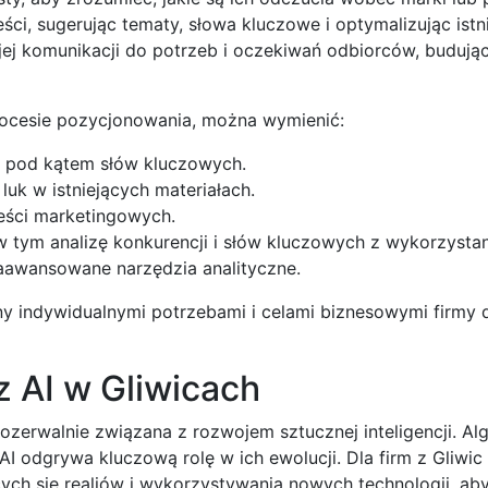
i, sugerując tematy, słowa kluczowe i optymalizując istni
j komunikacji do potrzeb i oczekiwań odbiorców, budując 
rocesie pozycjonowania, można wymienić:
ji pod kątem słów kluczowych.
 luk w istniejących materiałach.
eści marketingowych.
 w tym analizę konkurencji i słów kluczowych z wykorzystan
aawansowane narzędzia analityczne.
 indywidualnymi potrzebami i celami biznesowymi firmy d
 AI w Gliwicach
ozerwalnie związana z rozwojem sztucznej inteligencji. Al
I odgrywa kluczową rolę w ich ewolucji. Dla firm z Gliwic
ych się realiów i wykorzystywania nowych technologii, ab