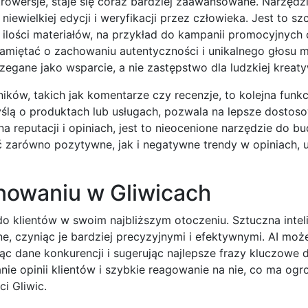
owersje, staje się coraz bardziej zaawansowane. Narzędzia
iewielkiej edycji i weryfikacji przez człowieka. Jest to sz
ilości materiałów, na przykład do kampanii promocyjnych 
amiętać o zachowaniu autentyczności i unikalnego głosu m
zegane jako wsparcie, a nie zastępstwo dla ludzkiej kreat
ów, takich jak komentarze czy recenzje, to kolejna funkcj
yślą o produktach lub usługach, pozwala na lepsze dostos
ę na reputacji i opiniach, jest to nieocenione narzędzie do 
zarówno pozytywne, jak i negatywne trendy w opiniach, 
onowaniu w Gliwicach
do klientów w swoim najbliższym otoczeniu. Sztuczna intel
one, czyniąc je bardziej precyzyjnymi i efektywnymi. AI m
jąc dane konkurencji i sugerując najlepsze frazy kluczowe 
ie opinii klientów i szybkie reagowanie na nie, co ma og
i Gliwic.