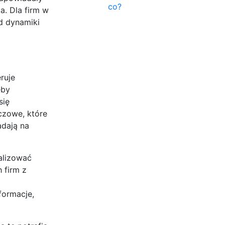
co?
a. Dla firm w
d dynamiki
ruje
eby
się
czowe, które
adają na
alizować
 firm z
formacje,