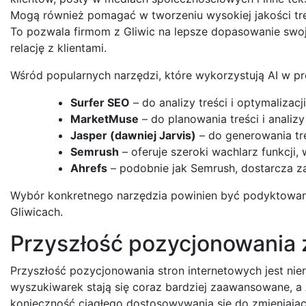
Mogą również pomagać w tworzeniu wysokiej jakości treśc
To pozwala firmom z Gliwic na lepsze dopasowanie swoje
relację z klientami.
Wśród popularnych narzędzi, które wykorzystują AI w p
Surfer SEO
– do analizy treści i optymalizac
MarketMuse
– do planowania treści i analizy
Jasper (dawniej Jarvis)
– do generowania tr
Semrush
– oferuje szeroki wachlarz funkcji,
Ahrefs
– podobnie jak Semrush, dostarcza z
Wybór konkretnego narzędzia powinien być podyktowany
Gliwicach.
Przyszłość pozycjonowania z
Przyszłość pozycjonowania stron internetowych jest nier
wyszukiwarek stają się coraz bardziej zaawansowane, a A
konieczność ciągłego dostosowywania się do zmieniając