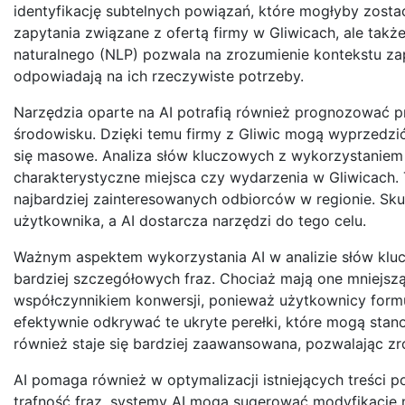
identyfikację subtelnych powiązań, które mogłyby zostać
zapytania związane z ofertą firmy w Gliwicach, ale także
naturalnego (NLP) pozwala na zrozumienie kontekstu zap
odpowiadają na ich rzeczywiste potrzeby.
Narzędzia oparte na AI potrafią również prognozować p
środowisku. Dzięki temu firmy z Gliwic mogą wyprzedzić
się masowe. Analiza słów kluczowych z wykorzystaniem AI
charakterystyczne miejsca czy wydarzenia w Gliwicach. 
najbardziej zainteresowanych odbiorców w regionie. Sk
użytkownika, a AI dostarcza narzędzi do tego celu.
Ważnym aspektem wykorzystania AI w analizie słów kluczo
bardziej szczegółowych fraz. Chociaż mają one mniejszą
współczynnikiem konwersji, ponieważ użytkownicy formuł
efektywnie odkrywać te ukryte perełki, które mogą stano
również staje się bardziej zaawansowana, pozwalając zro
AI pomaga również w optymalizacji istniejących treści 
trafność fraz, systemy AI mogą sugerować modyfikacje 