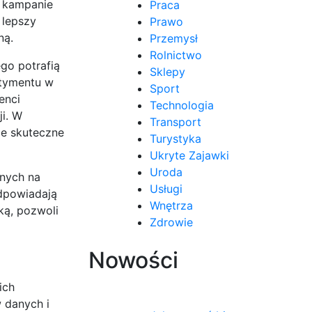
u kampanie
Praca
 lepszy
Prawo
ną.
Przemysł
Rolnictwo
ego potrafią
Sklepy
ntymentu w
Sport
enci
Technologia
i. W
Transport
ie skuteczne
Turystyka
Ukryte Zajawki
Uroda
pnych na
Usługi
odpowiadają
Wnętrza
ką, pozwoli
Zdrowie
Nowości
ich
w danych i