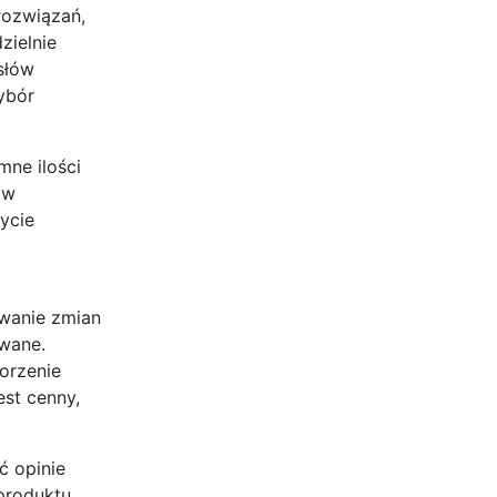
rozwiązań,
zielnie
słów
ybór
mne ilości
 w
ycie
owanie zmian
wane.
worzenie
st cenny,
ć opinie
produktu.