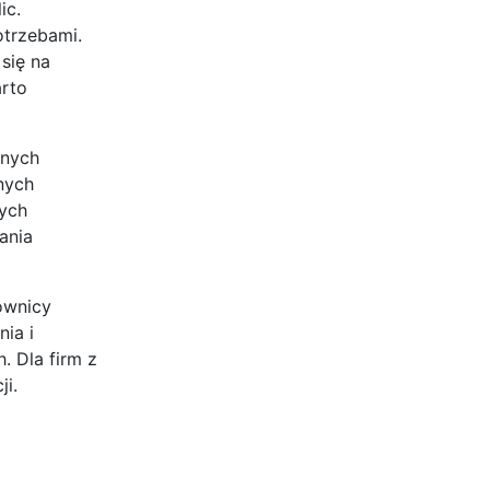
ic.
otrzebami.
się na
arto
lnych
nych
nych
ania
ownicy
ia i
. Dla firm z
ji.