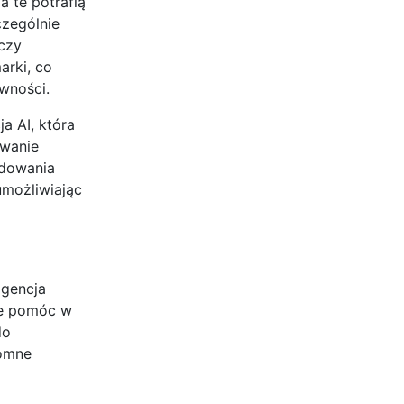
 te potrafią
czególnie
czy
arki, co
ywności.
a AI, która
owanie
budowania
umożliwiając
igencja
oże pomóc w
do
romne