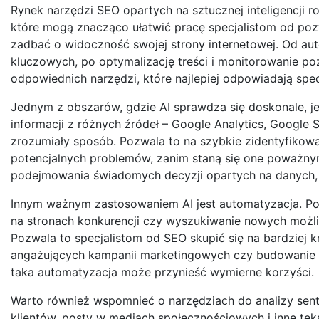
Rynek narzędzi SEO opartych na sztucznej inteligencji r
które mogą znacząco ułatwić pracę specjalistom od pozy
zadbać o widoczność swojej strony internetowej. Od a
kluczowych, po optymalizację treści i monitorowanie po
odpowiednich narzędzi, które najlepiej odpowiadają sp
Jednym z obszarów, gdzie AI sprawdza się doskonale, je
informacji z różnych źródeł – Google Analytics, Google
zrozumiały sposób. Pozwala to na szybkie zidentyfikowan
potencjalnych problemów, zanim staną się one poważnym
podejmowania świadomych decyzji opartych na danych, a 
Innym ważnym zastosowaniem AI jest automatyzacja. Pow
na stronach konkurencji czy wyszukiwanie nowych moż
Pozwala to specjalistom od SEO skupić się na bardziej k
angażujących kampanii marketingowych czy budowanie rel
taka automatyzacja może przynieść wymierne korzyści.
Warto również wspomnieć o narzędziach do analizy senty
klientów, posty w mediach społecznościowych i inne teks