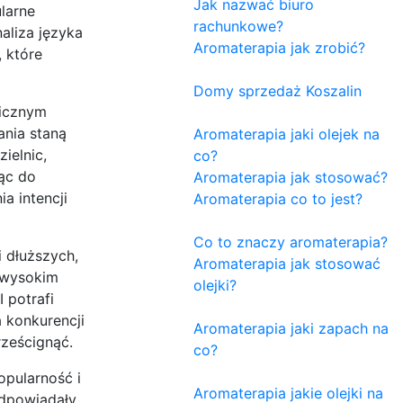
Jak nazwać biuro
larne
rachunkowe?
aliza języka
Aromaterapia jak zrobić?
 które
Domy sprzedaż Koszalin
micznym
ania staną
Aromaterapia jaki olejek na
ielnic,
co?
ąc do
Aromaterapia jak stosować?
a intencji
Aromaterapia co to jest?
Co to znaczy aromaterapia?
i dłuższych,
Aromaterapia jak stosować
ę wysokim
olejki?
 potrafi
a konkurencji
Aromaterapia jaki zapach na
rześcignąć.
co?
opularność i
Aromaterapia jakie olejki na
odpowiadały