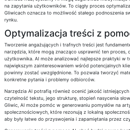
na zapytania użytkowników. To ciągły proces optymaliza
Gliwicach oznacza to możliwość stałego podnoszenia sw
rynku.
Optymalizacja treści z pomoc
Tworzenie angażujących i trafnych treści jest fundamen
narzędzia, które mogą znacząco usprawnić ten proces, 
użytkownika. AI może analizować najlepsze praktyki w tw
największym zainteresowaniem wśród potencjalnych klie
powinny zostać uwzględnione. To pozwala tworzyć materi
konkretne pytania i problemy odbiorców.
Narzędzia AI potrafią również ocenić jakość istniejący
czytelność tekstu, jego strukturę, stopień nasycenia sł
Gliwic, AI może pomóc w generowaniu pomysłów na art
społecznościowych, które rezonują z lokalną społecznoś
aby były łatwe do przyswojenia i zapamiętania przez czy