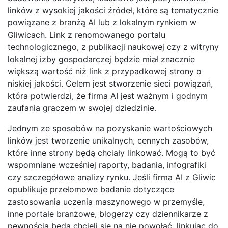
linków z wysokiej jakości źródeł, które są tematycznie
powiązane z branżą AI lub z lokalnym rynkiem w
Gliwicach. Link z renomowanego portalu
technologicznego, z publikacji naukowej czy z witryny
lokalnej izby gospodarczej będzie miał znacznie
większą wartość niż link z przypadkowej strony o
niskiej jakości. Celem jest stworzenie sieci powiązań,
która potwierdzi, że firma AI jest ważnym i godnym
zaufania graczem w swojej dziedzinie.
Jednym ze sposobów na pozyskanie wartościowych
linków jest tworzenie unikalnych, cennych zasobów,
które inne strony będą chciały linkować. Mogą to być
wspomniane wcześniej raporty, badania, infografiki
czy szczegółowe analizy rynku. Jeśli firma AI z Gliwic
opublikuje przełomowe badanie dotyczące
zastosowania uczenia maszynowego w przemyśle,
inne portale branżowe, blogerzy czy dziennikarze z
pewnością będą chcieli się na nie powołać, linkując do