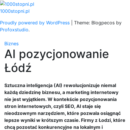
Skip
to
1000stopni.pl
content
Proudly powered by WordPress
|
Theme: Blogpecos by
Profoxstudio
.
Biznes
AI pozycjonowanie
Łódź
Sztuczna inteligencja (AI) rewolucjonizuje niemal
każdą dziedzinę biznesu, a marketing internetowy
nie jest wyjątkiem. W kontekście pozycjonowania
stron internetowych, czyli SEO, AI staje się
nieodzownym narzędziem, które pozwala osiągnąć
lepsze wyniki w krótszym czasie. Firmy z Łodzi, które
chcą pozostać konkurencyjne na lokalnym i