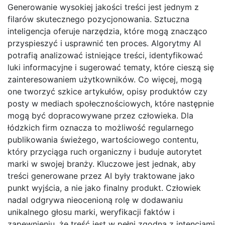
Generowanie wysokiej jakości treści jest jednym z
filarów skutecznego pozycjonowania. Sztuczna
inteligencja oferuje narzędzia, które mogą znacząco
przyspieszyć i usprawnić ten proces. Algorytmy AI
potrafią analizować istniejące treści, identyfikować
luki informacyjne i sugerować tematy, które cieszą się
zainteresowaniem użytkowników. Co więcej, mogą
one tworzyć szkice artykułów, opisy produktów czy
posty w mediach społecznościowych, które następnie
mogą być dopracowywane przez człowieka. Dla
łódzkich firm oznacza to możliwość regularnego
publikowania świeżego, wartościowego contentu,
który przyciąga ruch organiczny i buduje autorytet
marki w swojej branży. Kluczowe jest jednak, aby
treści generowane przez AI były traktowane jako
punkt wyjścia, a nie jako finalny produkt. Człowiek
nadal odgrywa nieocenioną rolę w dodawaniu
unikalnego głosu marki, weryfikacji faktów i
zapewnieniu, że treść jest w pełni zgodna z intencjami