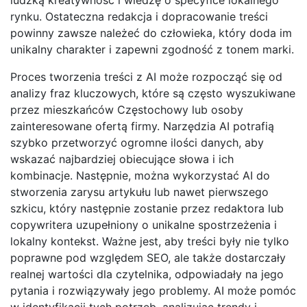
rynku. Ostateczna redakcja i dopracowanie treści
powinny zawsze należeć do człowieka, który doda im
unikalny charakter i zapewni zgodność z tonem marki.
Proces tworzenia treści z AI może rozpocząć się od
analizy fraz kluczowych, które są często wyszukiwane
przez mieszkańców Częstochowy lub osoby
zainteresowane ofertą firmy. Narzędzia AI potrafią
szybko przetworzyć ogromne ilości danych, aby
wskazać najbardziej obiecujące słowa i ich
kombinacje. Następnie, można wykorzystać AI do
stworzenia zarysu artykułu lub nawet pierwszego
szkicu, który następnie zostanie przez redaktora lub
copywritera uzupełniony o unikalne spostrzeżenia i
lokalny kontekst. Ważne jest, aby treści były nie tylko
poprawne pod względem SEO, ale także dostarczały
realnej wartości dla czytelnika, odpowiadały na jego
pytania i rozwiązywały jego problemy. AI może pomóc
w identyfikacji tych potrzeb, analizując trendy i