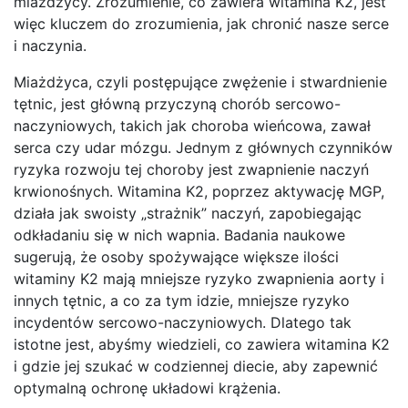
miażdżycy. Zrozumienie, co zawiera witamina K2, jest
więc kluczem do zrozumienia, jak chronić nasze serce
i naczynia.
Miażdżyca, czyli postępujące zwężenie i stwardnienie
tętnic, jest główną przyczyną chorób sercowo-
naczyniowych, takich jak choroba wieńcowa, zawał
serca czy udar mózgu. Jednym z głównych czynników
ryzyka rozwoju tej choroby jest zwapnienie naczyń
krwionośnych. Witamina K2, poprzez aktywację MGP,
działa jak swoisty „strażnik” naczyń, zapobiegając
odkładaniu się w nich wapnia. Badania naukowe
sugerują, że osoby spożywające większe ilości
witaminy K2 mają mniejsze ryzyko zwapnienia aorty i
innych tętnic, a co za tym idzie, mniejsze ryzyko
incydentów sercowo-naczyniowych. Dlatego tak
istotne jest, abyśmy wiedzieli, co zawiera witamina K2
i gdzie jej szukać w codziennej diecie, aby zapewnić
optymalną ochronę układowi krążenia.