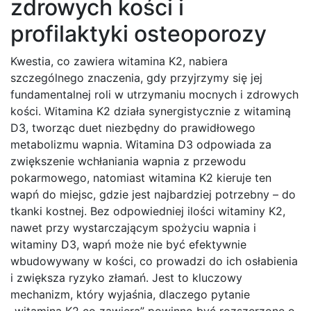
zdrowych kości i
profilaktyki osteoporozy
Kwestia, co zawiera witamina K2, nabiera
szczególnego znaczenia, gdy przyjrzymy się jej
fundamentalnej roli w utrzymaniu mocnych i zdrowych
kości. Witamina K2 działa synergistycznie z witaminą
D3, tworząc duet niezbędny do prawidłowego
metabolizmu wapnia. Witamina D3 odpowiada za
zwiększenie wchłaniania wapnia z przewodu
pokarmowego, natomiast witamina K2 kieruje ten
wapń do miejsc, gdzie jest najbardziej potrzebny – do
tkanki kostnej. Bez odpowiedniej ilości witaminy K2,
nawet przy wystarczającym spożyciu wapnia i
witaminy D3, wapń może nie być efektywnie
wbudowywany w kości, co prowadzi do ich osłabienia
i zwiększa ryzyko złamań. Jest to kluczowy
mechanizm, który wyjaśnia, dlaczego pytanie
„witamina K2 co zawiera” powinno być rozszerzone o