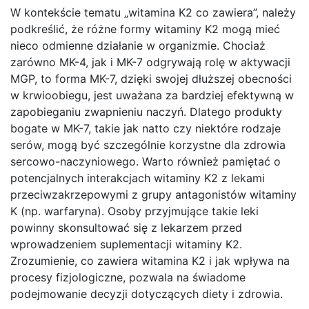
W kontekście tematu „witamina K2 co zawiera”, należy
podkreślić, że różne formy witaminy K2 mogą mieć
nieco odmienne działanie w organizmie. Chociaż
zarówno MK-4, jak i MK-7 odgrywają rolę w aktywacji
MGP, to forma MK-7, dzięki swojej dłuższej obecności
w krwioobiegu, jest uważana za bardziej efektywną w
zapobieganiu zwapnieniu naczyń. Dlatego produkty
bogate w MK-7, takie jak natto czy niektóre rodzaje
serów, mogą być szczególnie korzystne dla zdrowia
sercowo-naczyniowego. Warto również pamiętać o
potencjalnych interakcjach witaminy K2 z lekami
przeciwzakrzepowymi z grupy antagonistów witaminy
K (np. warfaryna). Osoby przyjmujące takie leki
powinny skonsultować się z lekarzem przed
wprowadzeniem suplementacji witaminy K2.
Zrozumienie, co zawiera witamina K2 i jak wpływa na
procesy fizjologiczne, pozwala na świadome
podejmowanie decyzji dotyczących diety i zdrowia.