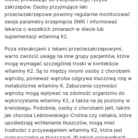
zakrzepów. Osoby przyjmujące leki
przeciwzakrzepowe powinny regularnie monitorować
swoje parametry krzepnięcia (INR) i informować
lekarza o wszelkich zmianach w diecie lub
suplementacji witaminą K2.
Poza interakcjami z lekami przeciwzakrzepowymi,
warto zwrócić uwagę na inne grupy pacjentów, które
mogą wymagać szczególnej troski w kontekście
witaminy K2. Są to między innymi osoby z chorobami
wątroby, ponieważ wątroba odgrywa kluczową rolę w
metabolizmie witaminy K. Zaburzenia czynności
wątroby mogą wpływać na zdolność organizmu do
wykorzystania witaminy K2, a także na jej poziomy w
krwiobiegu. Podobnie, osoby z chorobami jelit, takimi
jak choroba Leśniowskiego-Crohna czy celiakia, które
upośledzają wchłanianie tłuszczów, mogą mieć
trudności z przyswajaniem witaminy K2, która jest
rozpuszczalna w tłuszczach. W takich przypadkach