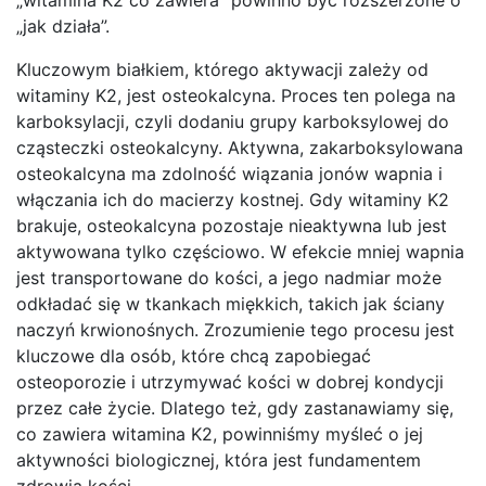
„jak działa”.
Kluczowym białkiem, którego aktywacji zależy od
witaminy K2, jest osteokalcyna. Proces ten polega na
karboksylacji, czyli dodaniu grupy karboksylowej do
cząsteczki osteokalcyny. Aktywna, zakarboksylowana
osteokalcyna ma zdolność wiązania jonów wapnia i
włączania ich do macierzy kostnej. Gdy witaminy K2
brakuje, osteokalcyna pozostaje nieaktywna lub jest
aktywowana tylko częściowo. W efekcie mniej wapnia
jest transportowane do kości, a jego nadmiar może
odkładać się w tkankach miękkich, takich jak ściany
naczyń krwionośnych. Zrozumienie tego procesu jest
kluczowe dla osób, które chcą zapobiegać
osteoporozie i utrzymywać kości w dobrej kondycji
przez całe życie. Dlatego też, gdy zastanawiamy się,
co zawiera witamina K2, powinniśmy myśleć o jej
aktywności biologicznej, która jest fundamentem
zdrowia kości.