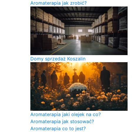
Aromaterapia jak zrobić?
Domy sprzedaż Koszalin
Aromaterapia jaki olejek na co?
Aromaterapia jak stosować?
Aromaterapia co to jest?