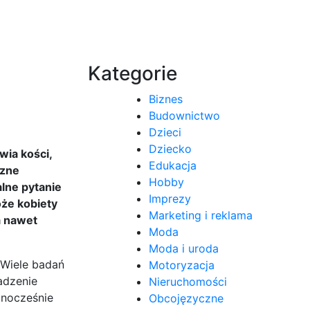
Kategorie
Biznes
Budownictwo
Dzieci
Dziecko
wia kości,
Edukacja
czne
Hobby
alne pytanie
Imprezy
oże kobiety
Marketing i reklama
a nawet
Moda
Moda i uroda
 Wiele badań
Motoryzacja
adzenie
Nieruchomości
dnocześnie
Obcojęzyczne