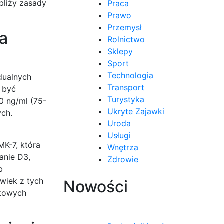
bliży zasady
Praca
Prawo
Przemysł
la
Rolnictwo
Sklepy
Sport
Technologia
dualnych
Transport
 być
Turystyka
0 ng/ml (75-
Ukryte Zajawki
ych.
Uroda
Usługi
K-7, która
Wnętrza
anie D3,
Zdrowie
b
wiek z tych
Nowości
ukowych