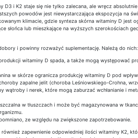
y D3 i K2 staje się nie tylko zalecana, ale wręcz absolutni
stszych powodów jest niewystarczająca ekspozycja na świ
rkowanym klimacie, gdzie synteza skórna witaminy D jest 
ące słońca lub mieszkające na wyższych szerokościach geo
dobory i powinny rozważyć suplementację. Należą do nich:
 produkcji witaminy D spada, a także mogą występować pro
anina w skórze ogranicza produkcję witaminy D pod wpływ
choroby zapalne jelit (choroba Leśniowskiego-Crohna, wrz
roby wątroby i nerek, które mogą zaburzać wchłanianie i me
puszczalna w tłuszczach i może być magazynowana w tkan
organizmu.
 wspomniano, ze względu na zwiększone zapotrzebowanie.
również zapewnienie odpowiedniej ilości witaminy K2, któ