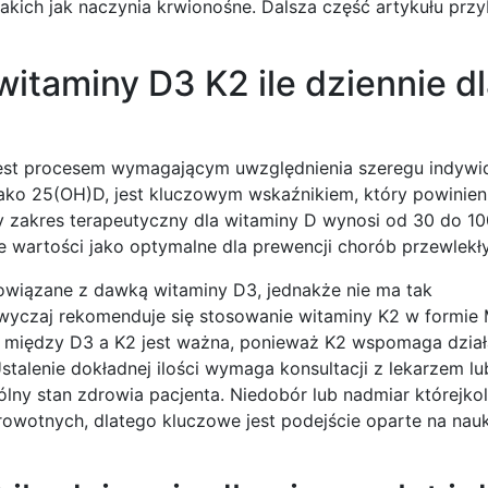
akich jak naczynia krwionośne. Dalsza część artykułu przy
witaminy D3 K2 ile dziennie d
2 jest procesem wymagającym uwzględnienia szeregu indywi
ako 25(OH)D, jest kluczowym wskaźnikiem, który powinien
 zakres terapeutyczny dla witaminy D wynosi od 30 do 10
e wartości jako optymalne dla prewencji chorób przewlekł
owiązane z dawką witaminy D3, jednakże nie ma tak
yczaj rekomenduje się stosowanie witaminy K2 w formie M
ja między D3 a K2 jest ważna, ponieważ K2 wspomaga dział
stalenie dokładnej ilości wymaga konsultacji z lekarzem lu
lny stan zdrowia pacjenta. Niedobór lub nadmiar którejkol
owotnych, dlatego kluczowe jest podejście oparte na na