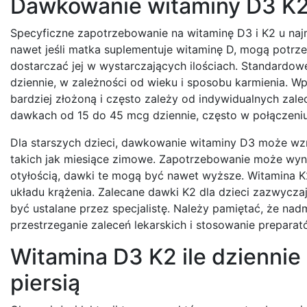
Dawkowanie witaminy D3 K2 i
Specyficzne zapotrzebowanie na witaminę D3 i K2 u na
nawet jeśli matka suplementuje witaminę D, mogą potr
dostarczać jej w wystarczających ilościach. Standardow
dziennie, w zależności od wieku i sposobu karmienia. W
bardziej złożoną i często zależy od indywidualnych zal
dawkach od 15 do 45 mcg dziennie, często w połączeniu
Dla starszych dzieci, dawkowanie witaminy D3 może wzr
takich jak miesiące zimowe. Zapotrzebowanie może wyno
otyłością, dawki te mogą być nawet wyższe. Witamina K
układu krążenia. Zalecane dawki K2 dla dzieci zazwycza
być ustalane przez specjalistę. Należy pamiętać, że nad
przestrzeganie zaleceń lekarskich i stosowanie prepara
Witamina D3 K2 ile dziennie 
piersią