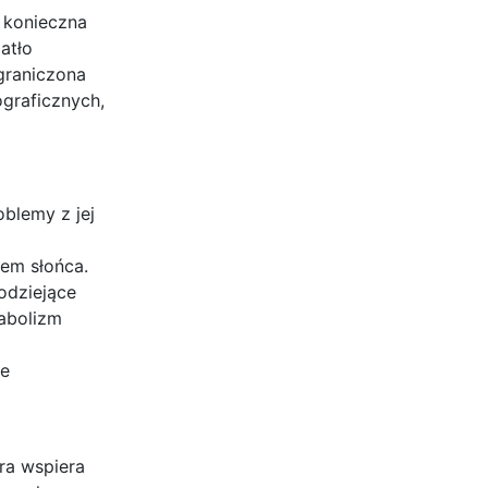
e konieczna
atło
ograniczona
graficznych,
blemy z jej
em słońca.
odziejące
tabolizm
ce
ra wspiera