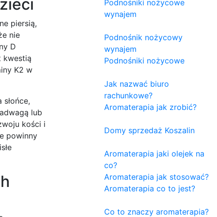
zieci
Podnośniki nożycowe
wynajem
e piersią,
e nie
Podnośnik nożycowy
iny D
wynajem
t kwestią
Podnośniki nożycowe
miny K2 w
Jak nazwać biuro
rachunkowe?
 słońce,
Aromaterapia jak zrobić?
nadwagą lub
woju kości i
Domy sprzedaż Koszalin
ze powinny
isłe
Aromaterapia jaki olejek na
co?
ch
Aromaterapia jak stosować?
Aromaterapia co to jest?
Co to znaczy aromaterapia?