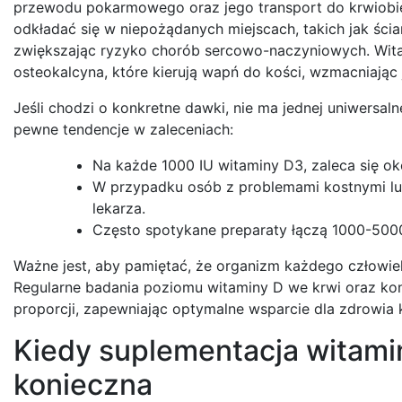
przewodu pokarmowego oraz jego transport do krwiobie
odkładać się w niepożądanych miejscach, takich jak ści
zwiększając ryzyko chorób sercowo-naczyniowych. Witami
osteokalcyna, które kierują wapń do kości, wzmacniając 
Jeśli chodzi o konkretne dawki, nie ma jednej uniwersal
pewne tendencje w zaleceniach:
Na każde 1000 IU witaminy D3, zaleca się o
W przypadku osób z problemami kostnymi l
lekarza.
Często spotykane preparaty łączą 1000-500
Ważne jest, aby pamiętać, że organizm każdego człowiek
Regularne badania poziomu witaminy D we krwi oraz kon
proporcji, zapewniając optymalne wsparcie dla zdrowia k
Kiedy suplementacja witamin
konieczna