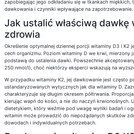
zapobiegając jego odkładaniu się w tkankach miękkich, t
dawkowania i czynniki wpływające na zapotrzebowanie.
Jak ustalić właściwą dawkę 
zdrowia
Określenie optymalnej dziennej porcji witaminy D3 i K
cech organizmu. Poziom witaminy D we krwi, mierzony j
podstawą do ustalenia dawki. Powszechnie akceptowany
250 nmol/l), choć niektórzy eksperci wskazują na wyższ
W przypadku witaminy K2, jej dawkowanie jest często p
ustandaryzowanych wytycznych jak dla witaminy D. Zazw
charakteryzuje się długim okresem półtrwania. Proporc
kierując wapń do kości, a nie do naczyń krwionośnych. U
dietetykiem, który weźmie pod uwagę wyniki badań i ogó
witamin może prowadzić do niepożądanych skutków zdr
dowodach i indywidualnych potrzebach.