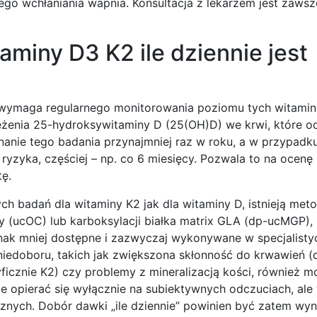
ego wchłaniania wapnia. Konsultacja z lekarzem jest zaws
miny D3 K2 ile dziennie jest
 wymaga regularnego monitorowania poziomu tych witami
żenia 25-hydroksywitaminy D (25(OH)D) we krwi, które od
nanie tego badania przynajmniej raz w roku, a w przypadk
yzyka, częściej – np. co 6 miesięcy. Pozwala to na ocenę
tę.
 badań dla witaminy K2 jak dla witaminy D, istnieją meto
 (ucOC) lub karboksylacji białka matrix GLA (dp-ucMGP), 
nak mniej dostępne i zazwyczaj wykonywane w specjalist
niedoboru, takich jak zwiększona skłonność do krwawień (
icznie K2) czy problemy z mineralizacją kości, również m
ie opierać się wyłącznie na subiektywnych odczuciach, ale
nych. Dobór dawki „ile dziennie” powinien być zatem wyn