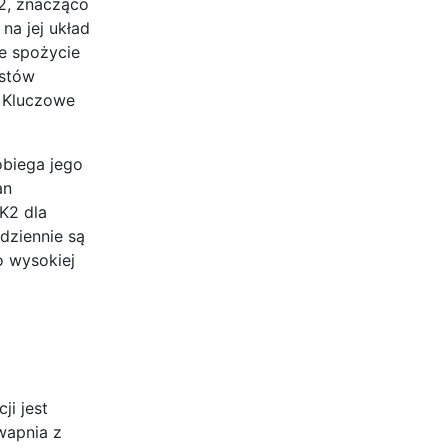
K2, znacząco
na jej układ
e spożycie
istów
. Kluczowe
obiega jego
an
K2 dla
dziennie są
o wysokiej
ji jest
wapnia z