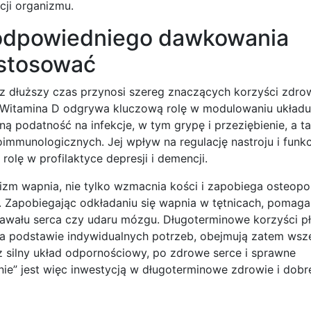
cji organizmu.
 odpowiedniego dawkowania
 stosować
ez dłuższy czas przynosi szereg znaczących korzyści zdro
 Witamina D odgrywa kluczową rolę w modulowaniu układu
 podatność na infekcje, w tym grypę i przeziębienie, a t
immunologicznych. Jej wpływ na regulację nastroju i funkc
olę w profilaktyce depresji i demencji.
izm wapnia, nie tylko wzmacnia kości i zapobiega osteopor
a. Zapobiegając odkładaniu się wapnia w tętnicach, pomag
zawału serca czy udaru mózgu. Długoterminowe korzyści p
a podstawie indywidualnych potrzeb, obejmują zatem wsz
z silny układ odpornościowy, po zdrowe serce i sprawne
ie” jest więc inwestycją w długoterminowe zdrowie i dobr