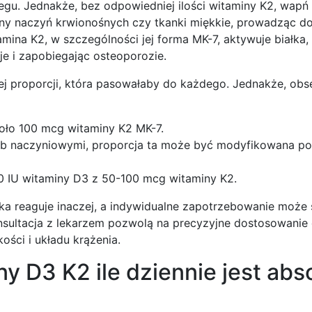
gu. Jednakże, bez odpowiedniej ilości witaminy K2, wapń
any naczyń krwionośnych czy tkanki miękkie, prowadząc do
na K2, w szczególności jej forma MK-7, aktywuje białka, 
je i zapobiegając osteoporozie.
nej proporcji, która pasowałaby do każdego. Jednakże, obs
koło 100 mcg witaminy K2 MK-7.
ub naczyniowymi, proporcja ta może być modyfikowana p
0 IU witaminy D3 z 50-100 mcg witaminy K2.
a reaguje inaczej, a indywidualne zapotrzebowanie może s
sultacja z lekarzem pozwolą na precyzyjne dostosowanie 
ości i układu krążenia.
y D3 K2 ile dziennie jest abs