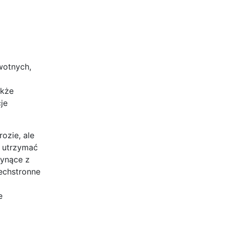
wotnych,
akże
je
ozie, ale
a utrzymać
łynące z
echstronne
e