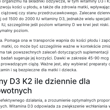
ie organizmu na składniki odżywcze, w tym witaminy D3 i 
woju kości u płodu, a także dla zdrowia matki, wpływając 
y ciążowej czy stanu przedrzucawkowego. Zalecane dzienn
aj od 1500 do 2000 IU witaminy D3, jednakże wielu specjal
, szczególnie jeśli poziom witaminy D we krwi jest niski
tymalny poziom.
na. Pomaga ona w transporcie wapnia do kości płodu i zap
 matki, co może być szczególnie ważne w kontekście zmi
 ma tak powszechnych zaleceń dotyczących suplementacji 
j badań sugeruje jej korzyści. Dawki w zakresie 45-90 mcg 
m prowadzącym ciążę. Ważne jest, aby wybierać preparaty 
amin i są bezpieczne dla matki i dziecka.
y D3 K2 ile dziennie dla
owotnych
 efektywnego działania, a zrozumienie optymalnych proporc
nych. Witamina D3 odpowiada za zwiększenie wchłaniania 