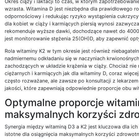
Okres ciąży i laktacji to czas, w którym zapotrzebowan
wzrasta. Witamina D jest niezbędna dla prawidłowego roz
odpornościowy i redukując ryzyko wystąpienia cukrzyc
dla kobiet w ciąży i karmiących piersią wynosi zazwycz
rekomenduje wyższe dawki, dochodzące nawet do 4000 IU
jest monitorowanie stężenia 25(OH)D, aby zapewnić op
Rola witaminy K2 w tym okresie jest również niebagatel
nadmiernemu odkładaniu się w naczyniach krwionośnych
zachodzących w układzie krążenia w ciąży. Chociaż nie
ciężarnych i karmiących jak dla witaminy D, coraz więce
często rozważane, ale zawsze po konsultacji z lekarze
jakości, które zapewniają odpowiednie proporcje obu wit
Optymalne proporcje witamin
maksymalnych korzyści zdr
Synergia między witaminą D3 a K2 jest kluczowa dla ich
istotne dla osiągnięcia maksymalnych korzyści zdrowot