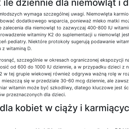
le dziennie dla niemowląt i d
jmłodszych wymaga szczególnej uwagi. Niemowlęta karmion
zebować dodatkowego wsparcia, ponieważ mleko matki moż
e zalecenia dla niemowląt to zazwyczaj 400-800 IU witam
prowadzenie witaminy K2 do suplementacji u niemowląt jes
eceń pediatry. Niektóre protokoły sugerują podawanie wita
 z witaminą D.
osnąć, szczególnie w okresach ograniczonej ekspozycji na
sić od 600 do 1000 IU dziennie, a w przypadku dzieci z 
2 w tej grupie wiekowej również odgrywa ważną rolę w roz
j mieszczą się w przedziale 30-60 mcg dziennie, ale zaws
miar witamin może być szkodliwy, dlatego kluczowe jest śc
tów przeznaczonych dla dzieci.
dla kobiet w ciąży i karmiący