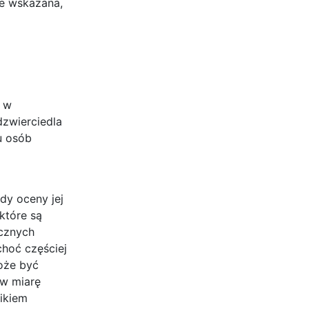
ze wskazana,
n w
zwierciedla
u osób
dy oceny jej
które są
ycznych
choć częściej
oże być
 w miarę
ikiem