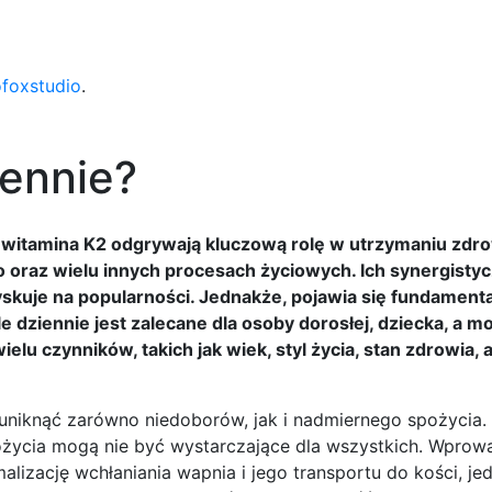
ofoxstudio
.
iennie?
 witamina K2 odgrywają kluczową rolę w utrzymaniu zdro
oraz wielu innych procesach życiowych. Ich synergisty
yskuje na popularności. Jednakże, pojawia się fundament
dziennie jest zalecane dla osoby dorosłej, dziecka, a m
elu czynników, takich jak wiek, styl życia, stan zdrowia, 
 uniknąć zarówno niedoborów, jak i nadmiernego spożycia.
ożycia mogą nie być wystarczające dla wszystkich. Wprow
lizację wchłaniania wapnia i jego transportu do kości, je