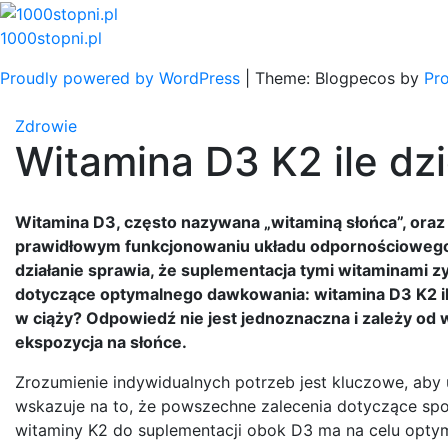
Skip
to
1000stopni.pl
content
Proudly powered by WordPress
|
Theme: Blogpecos by
Pr
Zdrowie
Witamina D3 K2 ile dz
Witamina D3, często nazywana „witaminą słońca”, oraz
prawidłowym funkcjonowaniu układu odpornościowego 
działanie sprawia, że suplementacja tymi witaminami z
dotyczące optymalnego dawkowania: witamina D3 K2 ile 
w ciąży? Odpowiedź nie jest jednoznaczna i zależy od wi
ekspozycja na słońce.
Zrozumienie indywidualnych potrzeb jest kluczowe, aby
wskazuje na to, że powszechne zalecenia dotyczące sp
witaminy K2 do suplementacji obok D3 ma na celu optyma