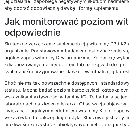
jej działanie i zapobiega negatywnym skutkom nadmiern
aby dobrać odpowiednią dawkę i formę suplementu.
Jak monitorować poziom wita
odpowiednie
Skuteczne zarządzanie suplementacją witaminy D3 i K2
organizmie. Podstawowym badaniem jest oznaczenie stę
ogólny zapas witaminy D w organizmie. Zaleca się wyko
zdiagnozowanych z niedoborem lub należących do grup r
skuteczności przyjmowanej dawki i ewentualną jej korek
Choć nie ma tak powszechnie dostępnych i standardowych
statusu. Można badać poziom karboksylacji osteokalcyny
wskaźnikami aktywności witaminy K2. Te badania są jed
laboratoriach na zlecenie lekarza. Obserwacja objawów 
związana z ogólnym niedoborem witaminy K, a nie specyf
wskazówką do dalszej diagnostyki. Kluczowe jest, aby n
możliwości korzystać z obiektywnych metod diagnostycz