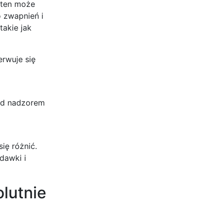
 ten może
 zwapnień i
takie jak
erwuje się
od nadzorem
ię różnić.
dawki i
olutnie