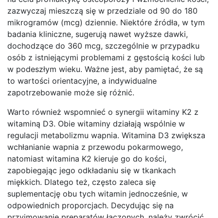
zazwyczaj mieszczą się w przedziale od 90 do 180
mikrogramów (mcg) dziennie. Niektóre źródła, w tym
badania kliniczne, sugerują nawet wyższe dawki,
dochodzące do 360 mcg, szczególnie w przypadku
osób z istniejącymi problemami z gęstością kości lub
w podeszłym wieku. Ważne jest, aby pamiętać, że są
to wartości orientacyjne, a indywidualne
zapotrzebowanie może się różnić.
Warto również wspomnieć o synergii witaminy K2 z
witaminą D3. Obie witaminy działają wspólnie w
regulacji metabolizmu wapnia. Witamina D3 zwiększa
wchłanianie wapnia z przewodu pokarmowego,
natomiast witamina K2 kieruje go do kości,
zapobiegając jego odkładaniu się w tkankach
miękkich. Dlatego też, często zaleca się
suplementację obu tych witamin jednocześnie, w
odpowiednich proporcjach. Decydując się na
przyjmowanie preparatów łączonych, należy zwrócić