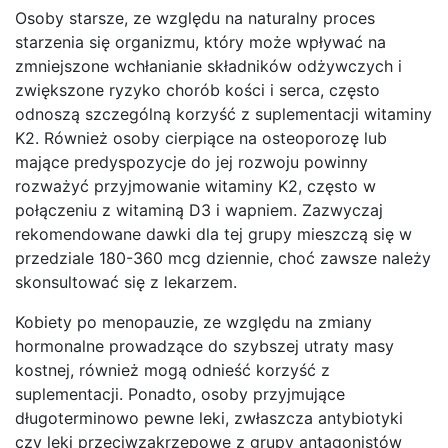
Osoby starsze, ze względu na naturalny proces
starzenia się organizmu, który może wpływać na
zmniejszone wchłanianie składników odżywczych i
zwiększone ryzyko chorób kości i serca, często
odnoszą szczególną korzyść z suplementacji witaminy
K2. Również osoby cierpiące na osteoporozę lub
mające predyspozycje do jej rozwoju powinny
rozważyć przyjmowanie witaminy K2, często w
połączeniu z witaminą D3 i wapniem. Zazwyczaj
rekomendowane dawki dla tej grupy mieszczą się w
przedziale 180-360 mcg dziennie, choć zawsze należy
skonsultować się z lekarzem.
Kobiety po menopauzie, ze względu na zmiany
hormonalne prowadzące do szybszej utraty masy
kostnej, również mogą odnieść korzyść z
suplementacji. Ponadto, osoby przyjmujące
długoterminowo pewne leki, zwłaszcza antybiotyki
czy leki przeciwzakrzepowe z grupy antagonistów