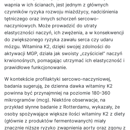
wapnia w ich ścianach, jest jednym z głównych
czynników ryzyka rozwoju miażdżycy, nadciśnienia
tętniczego oraz innych schorzeń sercowo-
naczyniowych. Może prowadzić do utraty
elastyczności naczyń, ich zwężenia, a w konsekwencji
do zwiększonego ryzyka zawału serca czy udaru
mózgu. Witamina K2, dzięki swojej zdolności do
aktywacji MGP, działa jak swoisty „czyściciel” naczyń
krwionośnych, pomagając utrzymać ich elastyczność i
prawidłowe funkcjonowanie.
W kontekście profilaktyki sercowo-naczyniowej,
badania sugerują, że dzienna dawka witaminy K2
powinna być przynajmniej na poziomie 180-360
mikrogramów (mcg). Niektóre obserwacje, na
przykład słynne badanie z Rotterdamu, wykazały, że
osoby spożywające większe ilości witaminy K2 z diety
(głównie z produktów fermentowanych) miały
znacznie niższe ryzyko zwapnienia aorty oraz zgonu z