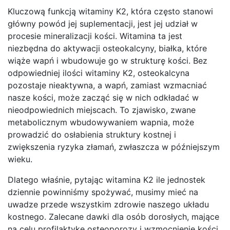
Kluczową funkcją witaminy K2, która często stanowi
główny powód jej suplementacji, jest jej udział w
procesie mineralizacji kości. Witamina ta jest
niezbędna do aktywacji osteokalcyny, białka, które
wiąże wapń i wbudowuje go w strukturę kości. Bez
odpowiedniej ilości witaminy K2, osteokalcyna
pozostaje nieaktywna, a wapń, zamiast wzmacniać
nasze kości, może zacząć się w nich odkładać w
nieodpowiednich miejscach. To zjawisko, zwane
metabolicznym wbudowywaniem wapnia, może
prowadzić do osłabienia struktury kostnej i
zwiększenia ryzyka złamań, zwłaszcza w późniejszym
wieku.
Dlatego właśnie, pytając witamina K2 ile jednostek
dziennie powinniśmy spożywać, musimy mieć na
uwadze przede wszystkim zdrowie naszego układu
kostnego. Zalecane dawki dla osób dorosłych, mające
na celu profilaktykę osteoporozy i wzmocnienie kości,