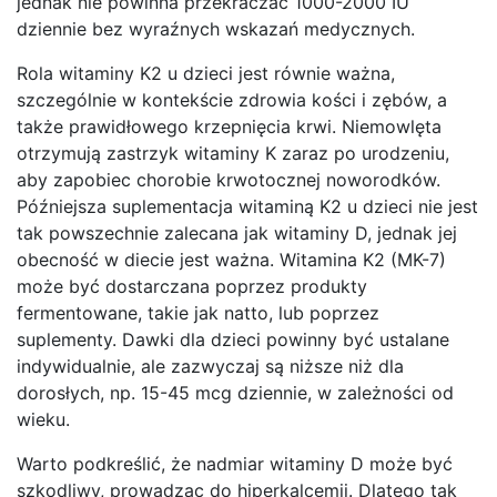
jednak nie powinna przekraczać 1000-2000 IU
dziennie bez wyraźnych wskazań medycznych.
Rola witaminy K2 u dzieci jest równie ważna,
szczególnie w kontekście zdrowia kości i zębów, a
także prawidłowego krzepnięcia krwi. Niemowlęta
otrzymują zastrzyk witaminy K zaraz po urodzeniu,
aby zapobiec chorobie krwotocznej noworodków.
Późniejsza suplementacja witaminą K2 u dzieci nie jest
tak powszechnie zalecana jak witaminy D, jednak jej
obecność w diecie jest ważna. Witamina K2 (MK-7)
może być dostarczana poprzez produkty
fermentowane, takie jak natto, lub poprzez
suplementy. Dawki dla dzieci powinny być ustalane
indywidualnie, ale zazwyczaj są niższe niż dla
dorosłych, np. 15-45 mcg dziennie, w zależności od
wieku.
Warto podkreślić, że nadmiar witaminy D może być
szkodliwy, prowadząc do hiperkalcemii. Dlatego tak