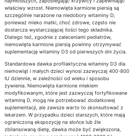
najmłodszych, zapobiegając krzywicy i zapewniając
właściwy wzrost. Niemowlęta karmione piersią są
szczególnie narażone na niedobory witaminy D,
ponieważ mleko matki, choć zdrowe, często nie
dostarcza wystarczającej ilości tego składnika.
Dlatego też, zgodnie z zaleceniami pediatrów,
niemowlęta karmione piersią powinny otrzymywać
suplementację witaminy D3 od pierwszych dni życia.
Standardowa dawka profilaktyczna witaminy D3 dla
niemowląt i małych dzieci wynosi zazwyczaj 400-800
IU dziennie, w zależności od wieku i sposobu
żywienia. Niemowlęta karmione mlekiem
modyfikowanym, które jest zazwyczaj fortyfikowane
witaminą D, mogą nie potrzebować dodatkowej
suplementacji, ale zawsze warto to skonsultować z
lekarzem. W przypadku dzieci starszych, które mają
ograniczoną ekspozycję na słońce lub źle
zbilansowaną dietę, dawka może być zwiększona,