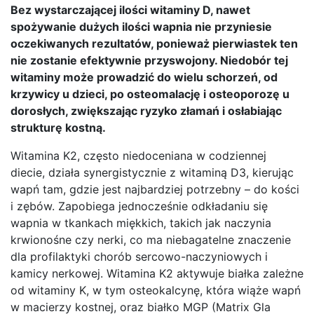
Bez wystarczającej ilości witaminy D, nawet
spożywanie dużych ilości wapnia nie przyniesie
oczekiwanych rezultatów, ponieważ pierwiastek ten
nie zostanie efektywnie przyswojony. Niedobór tej
witaminy może prowadzić do wielu schorzeń, od
krzywicy u dzieci, po osteomalację i osteoporozę u
dorosłych, zwiększając ryzyko złamań i osłabiając
strukturę kostną.
Witamina K2, często niedoceniana w codziennej
diecie, działa synergistycznie z witaminą D3, kierując
wapń tam, gdzie jest najbardziej potrzebny – do kości
i zębów. Zapobiega jednocześnie odkładaniu się
wapnia w tkankach miękkich, takich jak naczynia
krwionośne czy nerki, co ma niebagatelne znaczenie
dla profilaktyki chorób sercowo-naczyniowych i
kamicy nerkowej. Witamina K2 aktywuje białka zależne
od witaminy K, w tym osteokalcynę, która wiąże wapń
w macierzy kostnej, oraz białko MGP (Matrix Gla