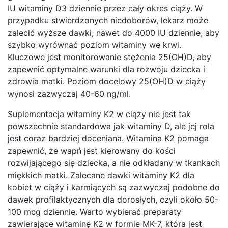
IU witaminy D3 dziennie przez cały okres ciąży. W
przypadku stwierdzonych niedoborów, lekarz może
zalecić wyższe dawki, nawet do 4000 IU dziennie, aby
szybko wyrównać poziom witaminy we krwi.
Kluczowe jest monitorowanie stężenia 25(OH)D, aby
zapewnić optymalne warunki dla rozwoju dziecka i
zdrowia matki. Poziom docelowy 25(OH)D w ciąży
wynosi zazwyczaj 40-60 ng/ml.
Suplementacja witaminy K2 w ciąży nie jest tak
powszechnie standardowa jak witaminy D, ale jej rola
jest coraz bardziej doceniana. Witamina K2 pomaga
zapewnić, że wapń jest kierowany do kości
rozwijającego się dziecka, a nie odkładany w tkankach
miękkich matki. Zalecane dawki witaminy K2 dla
kobiet w ciąży i karmiących są zazwyczaj podobne do
dawek profilaktycznych dla dorosłych, czyli około 50-
100 mcg dziennie. Warto wybierać preparaty
zawierające witaminę K2 w formie MK-7, która jest