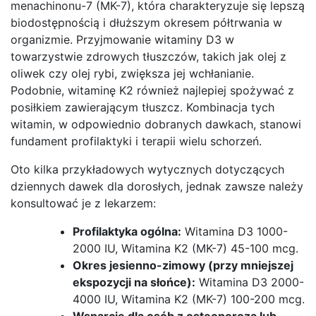
menachinonu-7 (MK-7), która charakteryzuje się lepszą
biodostępnością i dłuższym okresem półtrwania w
organizmie. Przyjmowanie witaminy D3 w
towarzystwie zdrowych tłuszczów, takich jak olej z
oliwek czy olej rybi, zwiększa jej wchłanianie.
Podobnie, witaminę K2 również najlepiej spożywać z
posiłkiem zawierającym tłuszcz. Kombinacja tych
witamin, w odpowiednio dobranych dawkach, stanowi
fundament profilaktyki i terapii wielu schorzeń.
Oto kilka przykładowych wytycznych dotyczących
dziennych dawek dla dorosłych, jednak zawsze należy
konsultować je z lekarzem:
Profilaktyka ogólna:
Witamina D3 1000-
2000 IU, Witamina K2 (MK-7) 45-100 mcg.
Okres jesienno-zimowy (przy mniejszej
ekspozycji na słońce):
Witamina D3 2000-
4000 IU, Witamina K2 (MK-7) 100-200 mcg.
Wsparcie dla osób z osteoporozą lub