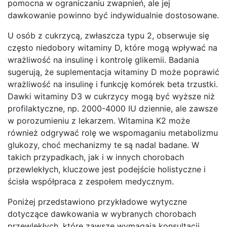
pomocna w ograniczaniu zwapnień, ale jej
dawkowanie powinno być indywidualnie dostosowane.
U osób z cukrzycą, zwłaszcza typu 2, obserwuje się
często niedobory witaminy D, które mogą wpływać na
wrażliwość na insulinę i kontrolę glikemii. Badania
sugerują, że suplementacja witaminy D może poprawić
wrażliwość na insulinę i funkcję komórek beta trzustki.
Dawki witaminy D3 w cukrzycy mogą być wyższe niż
profilaktyczne, np. 2000-4000 IU dziennie, ale zawsze
w porozumieniu z lekarzem. Witamina K2 może
również odgrywać rolę we wspomaganiu metabolizmu
glukozy, choć mechanizmy te są nadal badane. W
takich przypadkach, jak i w innych chorobach
przewlekłych, kluczowe jest podejście holistyczne i
ścisła współpraca z zespołem medycznym.
Poniżej przedstawiono przykładowe wytyczne
dotyczące dawkowania w wybranych chorobach
przewlekłych, które zawsze wymagają konsultacji