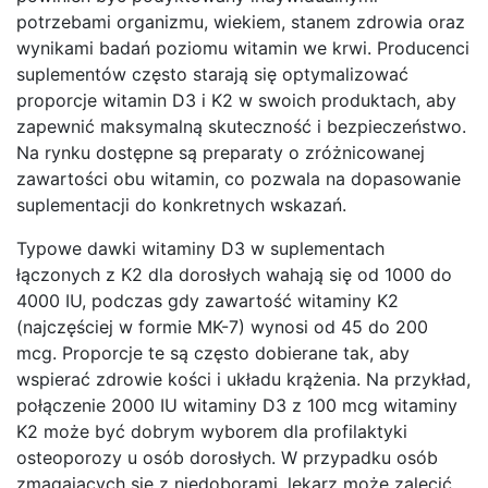
potrzebami organizmu, wiekiem, stanem zdrowia oraz
wynikami badań poziomu witamin we krwi. Producenci
suplementów często starają się optymalizować
proporcje witamin D3 i K2 w swoich produktach, aby
zapewnić maksymalną skuteczność i bezpieczeństwo.
Na rynku dostępne są preparaty o zróżnicowanej
zawartości obu witamin, co pozwala na dopasowanie
suplementacji do konkretnych wskazań.
Typowe dawki witaminy D3 w suplementach
łączonych z K2 dla dorosłych wahają się od 1000 do
4000 IU, podczas gdy zawartość witaminy K2
(najczęściej w formie MK-7) wynosi od 45 do 200
mcg. Proporcje te są często dobierane tak, aby
wspierać zdrowie kości i układu krążenia. Na przykład,
połączenie 2000 IU witaminy D3 z 100 mcg witaminy
K2 może być dobrym wyborem dla profilaktyki
osteoporozy u osób dorosłych. W przypadku osób
zmagających się z niedoborami, lekarz może zalecić