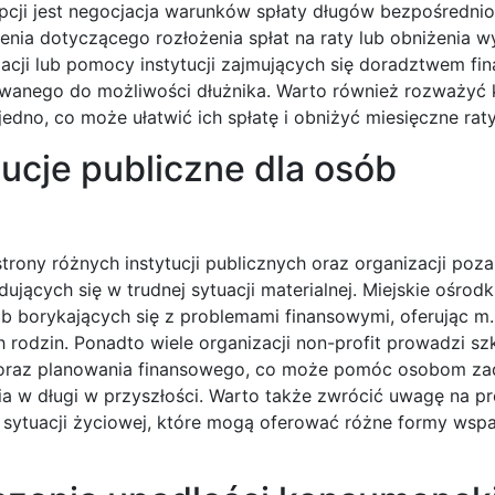
opcji jest negocjacja warunków spłaty długów bezpośrednio
enia dotyczącego rozłożenia spłat na raty lub obniżenia 
iacji lub pomocy instytucji zajmujących się doradztwem f
anego do możliwości dłużnika. Warto również rozważyć 
edno, co może ułatwić ich spłatę i obniżyć miesięczne raty
tucje publiczne dla osób
rony różnych instytucji publicznych oraz organizacji poz
ujących się w trudnej sytuacji materialnej. Miejskie ośrod
b borykających się z problemami finansowymi, oferując m.
 rodzin. Ponadto wiele organizacji non-profit prowadzi szk
oraz planowania finansowego, co może pomóc osobom z
ania w długi w przyszłości. Warto także zwrócić uwagę na 
 sytuacji życiowej, które mogą oferować różne formy wspa