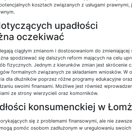
otencjalnych kosztach związanych z usługami prawnymi, je
rawnym.
dotyczących upadłości
żna oczekiwać
egają ciągłym zmianom i dostosowaniom do zmieniającej s
na spodziewać się dalszych reform mających na celu upr
ób fizycznych. Jednym z kierunków zmian jest skrócenie c
ów formalnych związanych ze składaniem wniosków. W o
ia dla dłużników poprzez różne programy edukacyjne ora
zaniu swoimi finansami. Możliwe jest również wprowadze
ami ze strony wierzycieli oraz komorników.
padłości konsumenckiej w Łom
orykających się z problemami finansowymi, ale nie zawsze 
tóre mogą pomóc osobom zadłużonym w uregulowaniu swoic