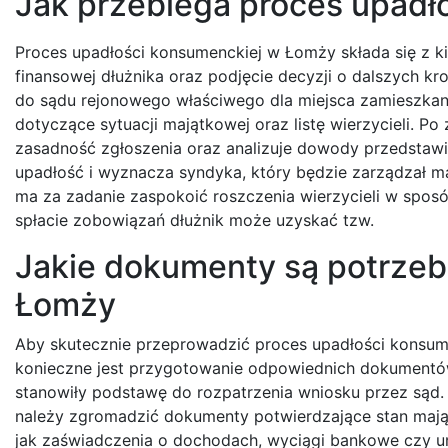
Jak przebiega proces upadł
Proces upadłości konsumenckiej w Łomży składa się z ki
finansowej dłużnika oraz podjęcie decyzji o dalszych kr
do sądu rejonowego właściwego dla miejsca zamieszkani
dotyczące sytuacji majątkowej oraz listę wierzycieli. 
zasadność zgłoszenia oraz analizuje dowody przedstawio
upadłość i wyznacza syndyka, który będzie zarządzał m
ma za zadanie zaspokoić roszczenia wierzycieli w spos
spłacie zobowiązań dłużnik może uzyskać tzw.
Jakie dokumenty są potrzeb
Łomży
Aby skutecznie przeprowadzić proces upadłości konsum
konieczne jest przygotowanie odpowiednich dokumentó
stanowiły podstawę do rozpatrzenia wniosku przez sąd
należy zgromadzić dokumenty potwierdzające stan mająt
jak zaświadczenia o dochodach, wyciągi bankowe czy 