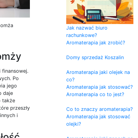
Łomża
Jak nazwać biuro
rachunkowe?
Aromaterapia jak zrobić?
Łomży
Domy sprzedaż Koszalin
 finansowej.
Aromaterapia jaki olejek na
wych. Po
co?
ia jego
Aromaterapia jak stosować?
o daje
Aromaterapia co to jest?
o także
tóre przeszły
Co to znaczy aromaterapia?
innych i
Aromaterapia jak stosować
olejki?
dłość