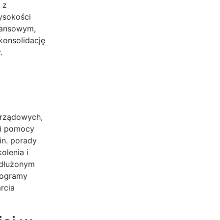
 z
wysokości
inansowym,
konsolidację
.
arządowych,
ki pomocy
in. porady
olenia i
adłużonym
programy
rcia