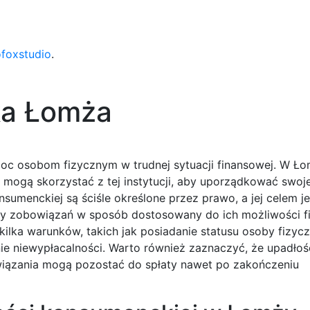
ofoxstudio
.
ka Łomża
oc osobom fizycznym w trudnej sytuacji finansowej. W Ło
mogą skorzystać z tej instytucji, aby uporządkować swoje
umenckiej są ściśle określone przez prawo, a jej celem j
aty zobowiązań w sposób dostosowany do ich możliwości f
ilka warunków, takich jak posiadanie statusu osoby fizycz
ie niewypłacalności. Warto również zaznaczyć, że upadłoś
wiązania mogą pozostać do spłaty nawet po zakończeniu