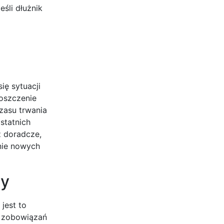
śli dłużnik
ię sytuacji
oszczenie
zasu trwania
statnich
z doradcze,
nie nowych
ży
jest to
h zobowiązań