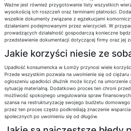
Ważne jest również przygotowanie listy wszystkich wierz
wysokością ich roszczeń oraz terminami płatności. Do
wszelkie dokumenty związane z egzekucjami komorniczy
działaniami podejmowanymi przez wierzycieli. W przyp
prowadzących działalność gospodarczą konieczne będz
przedstawienie dokumentacji dotyczącej firmy oraz jej 
Jakie korzyści niesie ze s
Upadłość konsumencka w Łomży przynosi wiele korzyści 
Przede wszystkim pozwala na uwolnienie się od ciężaru
ogłoszeniu upadłości dłużnik może liczyć na umorzenie 
sytuację materialną. Dodatkowo proces ten chroni przed
możliwość spokojnego uregulowania spraw finansowych b
szansa na restrukturyzację swojego budżetu domowego o
przez ten proces często podkreślają znaczenie wsparci
społecznych po uwolnieniu się od długów.
Jakie są najczęstsze błędy 