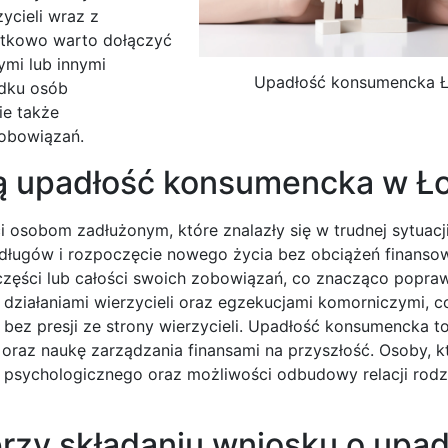
ycieli wraz z
datkowo warto dołączyć
mi lub innymi
Upadłość konsumencka 
adku osób
ie także
zobowiązań.
obą upadłość konsumencka w 
osobom zadłużonym, które znalazły się w trudnej sytuacji
 długów i rozpoczęcie nowego życia bez obciążeń finanso
części lub całości swoich zobowiązań, co znacząco popraw
 działaniami wierzycieli oraz egzekucjami komorniczymi, c
ez presji ze strony wierzycieli. Upadłość konsumencka t
raz naukę zarządzania finansami na przyszłość. Osoby, k
a psychologicznego oraz możliwości odbudowy relacji rodz
przy składaniu wniosku o upa