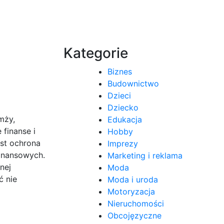
Kategorie
Biznes
Budownictwo
Dzieci
Dziecko
mży,
Edukacja
 finanse i
Hobby
est ochrona
Imprezy
inansowych.
Marketing i reklama
nej
Moda
ć nie
Moda i uroda
Motoryzacja
Nieruchomości
Obcojęzyczne