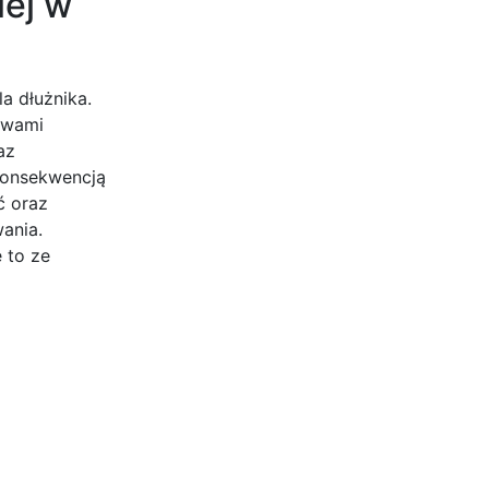
iej w
a dłużnika.
ywami
az
konsekwencją
ć oraz
ania.
 to ze