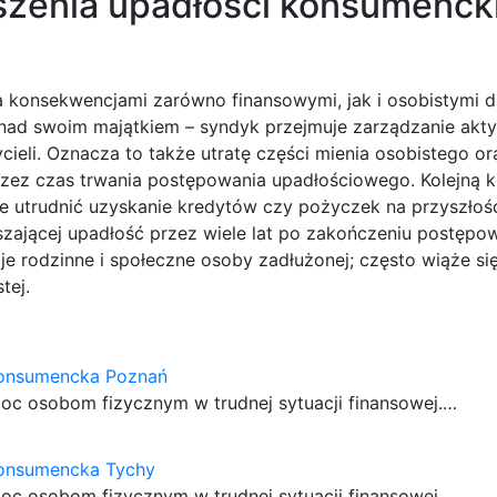
szenia upadłości konsumenck
 konsekwencjami zarówno finansowymi, jak i osobistymi dl
ę nad swoim majątkiem – syndyk przejmuje zarządzanie akt
cieli. Oznacza to także utratę części mienia osobistego or
rzez czas trwania postępowania upadłościowego. Kolejną 
że utrudnić uzyskanie kredytów czy pożyczek na przyszłoś
ającej upadłość przez wiele lat po zakończeniu postępow
 rodzinne i społeczne osoby zadłużonej; często wiąże się
tej.
onsumencka Poznań
oc osobom fizycznym w trudnej sytuacji finansowej.…
onsumencka Tychy
oc osobom fizycznym w trudnej sytuacji finansowej.…