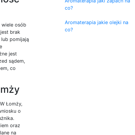
Aromaterapia jaki zapach na
co?
Aromaterapia jakie olejki na
 wiele osób
co?
jest brak
 lub pomijają
e
ne jest
rzed sądem,
iem, co
omży
 W Łomży,
wniosku o
żnika.
kiem oraz
lane na