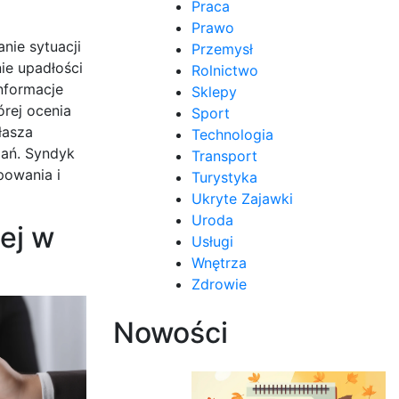
Praca
Prawo
nie sytuacji
Przemysł
ie upadłości
Rolnictwo
nformacje
Sklepy
órej ocenia
Sport
łasza
Technologia
zań. Syndyk
Transport
powania i
Turystyka
Ukryte Zajawki
Uroda
ej w
Usługi
Wnętrza
Zdrowie
Nowości