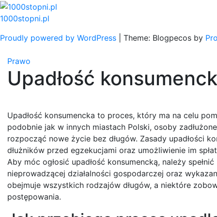
Skip
to
1000stopni.pl
content
Proudly powered by WordPress
|
Theme: Blogpecos by
Pr
Prawo
Upadłość konsumenc
Upadłość konsumencka to proces, który ma na celu pom
podobnie jak w innych miastach Polski, osoby zadłużone 
rozpocząć nowe życie bez długów. Zasady upadłości kons
dłużników przed egzekucjami oraz umożliwienie im spł
Aby móc ogłosić upadłość konsumencką, należy spełnić k
nieprowadzącej działalności gospodarczej oraz wykazan
obejmuje wszystkich rodzajów długów, a niektóre zobo
postępowania.