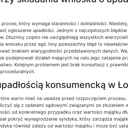
roces, który wymaga staranności i dokładności. Niestety,
wić ogłoszenie upadłości. Jednym z najczęstszych błędów 
. Dłużnicy często nie uwzględniają wszystkich wierzycieli
a wniosku przez sąd. Inny powszechny błąd to niewłaściw
ować brakiem wiarygodności przedstawionych danych. Waż
nie podejmowali działań mających na celu jego zatajanie p
stwo. Kolejnym problemem jest brak konsultacji z prawnik
proceduralnych.
 upadłością konsumencką w Ł
które warto mieć na uwadze przed rozpoczęciem procesu.
 liczyć się z opłatami sądowymi związanymi ze złożeniem 
żności od konkretnego przypadku oraz wartości majątku dłu
siał pokryć wynagrodzenie syndyka, który zarządza mająt
dyka również zależy od wartości majątku i może być usta