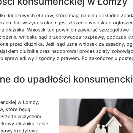
ości konsumenckiej w Łomży
lku kluczowych etapów, które mają na celu dokładne zbada
okach. Pierwszym krokiem jest złożenie wniosku o ogłoszen
a dłużnika. Wniosek ten powinien zawierać szczegółowe i
Po złożeniu wniosku sąd przeprowadza rozprawę, podczas kt
ne przez dłużnika. Jeśli sąd uzna wniosek za zasadny, og
ajątkiem dłużnika oraz nadzorował proces spłaty zobowią
ób sprawiedliwy i zgodny z prawem. Po zakończeniu postę
ne do upadłości konsumencki
enckiej w Łomży,
w, które będą
. Przede wszystkim
kowy dłużnika, takie
umowy kredytowe.