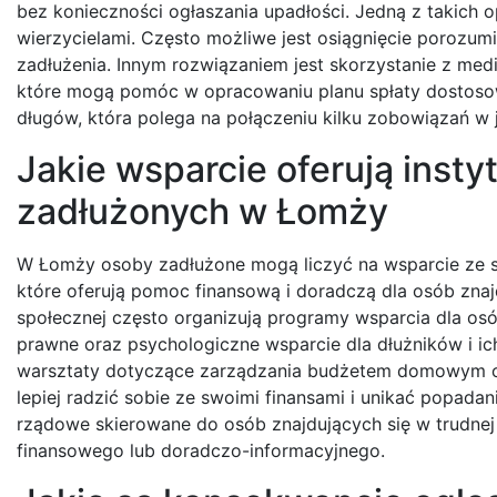
bez konieczności ogłaszania upadłości. Jedną z takich 
wierzycielami. Często możliwe jest osiągnięcie porozumi
zadłużenia. Innym rozwiązaniem jest skorzystanie z med
które mogą pomóc w opracowaniu planu spłaty dostosow
długów, która polega na połączeniu kilku zobowiązań w j
Jakie wsparcie oferują insty
zadłużonych w Łomży
W Łomży osoby zadłużone mogą liczyć na wsparcie ze st
które oferują pomoc finansową i doradczą dla osób znajd
społecznej często organizują programy wsparcia dla osó
prawne oraz psychologiczne wsparcie dla dłużników i ich
warsztaty dotyczące zarządzania budżetem domowym 
lepiej radzić sobie ze swoimi finansami i unikać popad
rządowe skierowane do osób znajdujących się w trudnej
finansowego lub doradczo-informacyjnego.