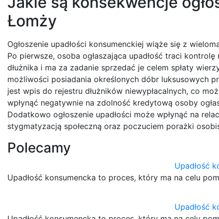
Jakie są konsekwencje ogło
Łomży
Ogłoszenie upadłości konsumenckiej wiąże się z wieloma
Po pierwsze, osoba ogłaszająca upadłość traci kontrol
dłużnika i ma za zadanie sprzedać je celem spłaty wierzy
możliwości posiadania określonych dóbr luksusowych p
jest wpis do rejestru dłużników niewypłacalnych, co mo
wpłynąć negatywnie na zdolność kredytową osoby ogłasz
Dodatkowo ogłoszenie upadłości może wpłynąć na relacje
stygmatyzacją społeczną oraz poczuciem porażki osobis
Polecamy
Upadłość k
Upadłość konsumencka to proces, który ma na celu pom
Upadłość k
Upadłość konsumencka to proces, który ma na celu pom