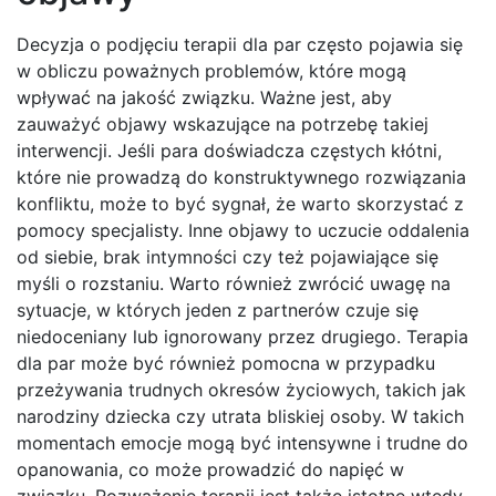
Decyzja o podjęciu terapii dla par często pojawia się
w obliczu poważnych problemów, które mogą
wpływać na jakość związku. Ważne jest, aby
zauważyć objawy wskazujące na potrzebę takiej
interwencji. Jeśli para doświadcza częstych kłótni,
które nie prowadzą do konstruktywnego rozwiązania
konfliktu, może to być sygnał, że warto skorzystać z
pomocy specjalisty. Inne objawy to uczucie oddalenia
od siebie, brak intymności czy też pojawiające się
myśli o rozstaniu. Warto również zwrócić uwagę na
sytuacje, w których jeden z partnerów czuje się
niedoceniany lub ignorowany przez drugiego. Terapia
dla par może być również pomocna w przypadku
przeżywania trudnych okresów życiowych, takich jak
narodziny dziecka czy utrata bliskiej osoby. W takich
momentach emocje mogą być intensywne i trudne do
opanowania, co może prowadzić do napięć w
związku. Rozważenie terapii jest także istotne wtedy,