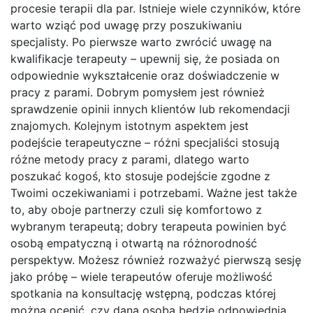
procesie terapii dla par. Istnieje wiele czynników, które
warto wziąć pod uwagę przy poszukiwaniu
specjalisty. Po pierwsze warto zwrócić uwagę na
kwalifikacje terapeuty – upewnij się, że posiada on
odpowiednie wykształcenie oraz doświadczenie w
pracy z parami. Dobrym pomysłem jest również
sprawdzenie opinii innych klientów lub rekomendacji
znajomych. Kolejnym istotnym aspektem jest
podejście terapeutyczne – różni specjaliści stosują
różne metody pracy z parami, dlatego warto
poszukać kogoś, kto stosuje podejście zgodne z
Twoimi oczekiwaniami i potrzebami. Ważne jest także
to, aby oboje partnerzy czuli się komfortowo z
wybranym terapeutą; dobry terapeuta powinien być
osobą empatyczną i otwartą na różnorodność
perspektyw. Możesz również rozważyć pierwszą sesję
jako próbę – wiele terapeutów oferuje możliwość
spotkania na konsultację wstępną, podczas której
można ocenić, czy dana osoba będzie odpowiednia