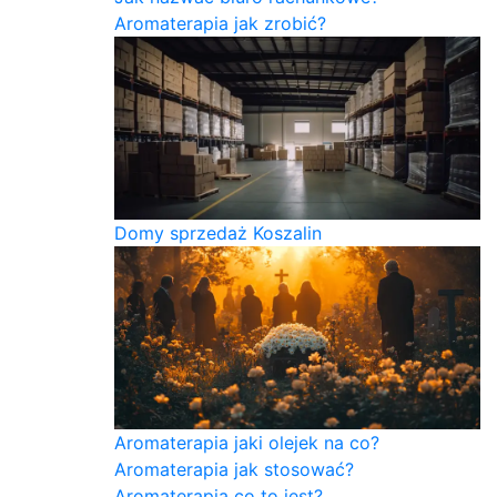
Aromaterapia jak zrobić?
Domy sprzedaż Koszalin
Aromaterapia jaki olejek na co?
Aromaterapia jak stosować?
Aromaterapia co to jest?