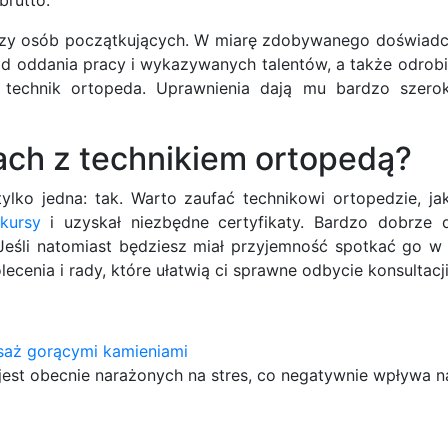
zy osób początkujących. W miarę zdobywanego doświadcz
od oddania pracy i wykazywanych talentów, a także odrob
 technik ortopeda. Uprawnienia dają mu bardzo szero
ach z technikiem ortopedą?
lko jedna: tak. Warto zaufać technikowi ortopedzie, jak
kursy
i uzyskał niezbędne certyfikaty. Bardzo dobrze 
. Jeśli natomiast będziesz miał przyjemność spotkać go w
cenia i rady, które ułatwią ci sprawne odbycie konsultacji
saż gorącymi kamieniami
jest obecnie narażonych na stres, co negatywnie wpływa n