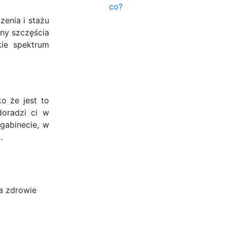
co?
enia i stażu
iny szczęścia
kie spektrum
o że jest to
doradzi ci w
 gabinecie, w
.
a zdrowie