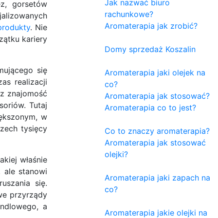
Jak nazwać biuro
ez, gorsetów
rachunkowe?
jalizowanych
Aromaterapia jak zrobić?
produkty
. Nie
zątku kariery
Domy sprzedaż Koszalin
mującego się
Aromaterapia jaki olejek na
s realizacji
co?
az znajomość
Aromaterapia jak stosować?
oriów. Tutaj
Aromaterapia co to jest?
iększonym, w
zech tysięcy
Co to znaczy aromaterapia?
Aromaterapia jak stosować
olejki?
akiej właśnie
, ale stanowi
Aromaterapia jaki zapach na
uszania się.
co?
we przyrządy
andlowego, a
Aromaterapia jakie olejki na