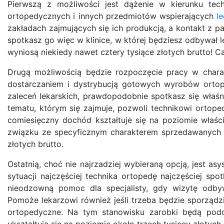
Pierwszą z możliwości jest dążenie w kierunku tec
ortopedycznych i innych przedmiotów wspierających
l
zakładach zajmujących się ich produkcją, a kontakt z 
spotkasz go więc w klinice, w której będziesz odbywał 
wyniosą niekiedy nawet cztery tysiące złotych brutto! Ca
Drugą możliwością będzie rozpoczęcie pracy w chara
dostarczaniem i dystrybucją gotowych wyrobów ortop
zaleceń lekarskich, prawdopodobnie spotkasz się właś
tematu, którym się zajmuje, pozwoli technikowi ortope
comiesięczny dochód kształtuje się na poziomie właś
związku ze specyficznym charakterem sprzedawanych 
złotych brutto.
Ostatnią, choć nie najrzadziej wybieraną opcją, jest a
sytuacji najczęściej technika ortopedę najczęściej spo
nieodzowną pomoc dla specjalisty, gdy wizytę odbyw
Pomoże lekarzowi również jeśli trzeba będzie sporząd
ortopedyczne. Na tym stanowisku zarobki będą podo
ukształtują się na poziomie około trzech tysięcy złotych 