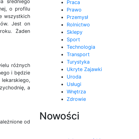
ia średniego
Praca
j, o profilu
Prawo
e wszystkich
Przemysł
tów. Jest on
Rolnictwo
roku. Żaden
Sklepy
Sport
Technologia
Transport
Turystyka
ielu różnych
Ukryte Zajawki
ego i będzie
Uroda
 lekarskiego,
Usługi
rzychodnię, a
Wnętrza
Zdrowie
Nowości
ależnione od