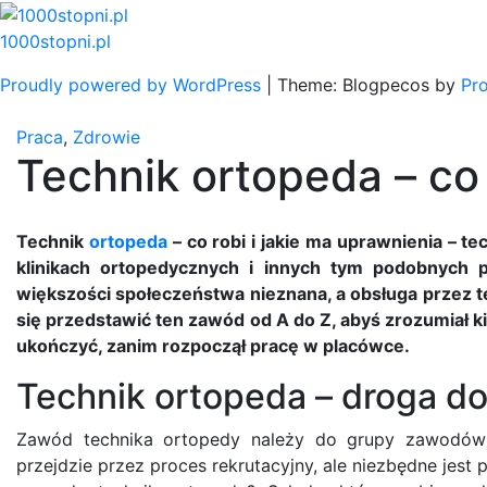
Skip
to
1000stopni.pl
content
Proudly powered by WordPress
|
Theme: Blogpecos by
Pr
Praca
,
Zdrowie
Technik ortopeda – co 
Technik
ortopeda
– co robi i jakie ma uprawnienia – t
klinikach ortopedycznych i innych tym podobnych 
większości społeczeństwa nieznana, a obsługa przez t
się przedstawić ten zawód od A do Z, abyś zrozumiał kim 
ukończyć, zanim rozpoczął pracę w placówce.
Technik ortopeda – droga d
Zawód technika ortopedy należy do grupy zawodów
przejdzie przez proces rekrutacyjny, ale niezbędne jest