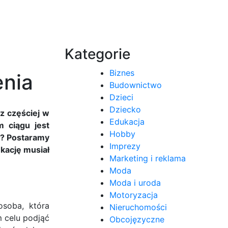
Kategorie
Biznes
enia
Budownictwo
Dzieci
Dziecko
az częściej w
Edukacja
 ciągu jest
Hobby
e? Postaramy
Imprezy
ukację musiał
Marketing i reklama
Moda
Moda i uroda
Motoryzacja
soba, która
Nieruchomości
m celu podjąć
Obcojęzyczne