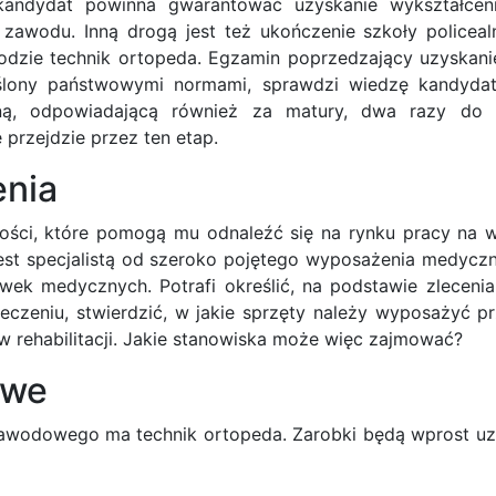
 kandydat powinna gwarantować uzyskanie wykształcen
wodu. Inną drogą jest też ukończenie szkoły policealne
wodzie technik ortopeda. Egzamin poprzedzający uzyskani
eślony państwowymi normami, sprawdzi wiedzę kandyda
jną, odpowiadającą również za matury, dwa razy do 
przejdzie przez ten etap.
enia
ości, które pomogą mu odnaleźć się na rynku pracy na w
st specjalistą od szeroko pojętego wyposażenia medyczn
wek medycznych. Potrafi określić, na podstawie zlecenia
eczeniu, stwierdzić, w jakie sprzęty należy wyposażyć p
w rehabilitacji. Jakie stanowiska może więc zajmować?
owe
 zawodowego ma technik ortopeda. Zarobki będą wprost uz