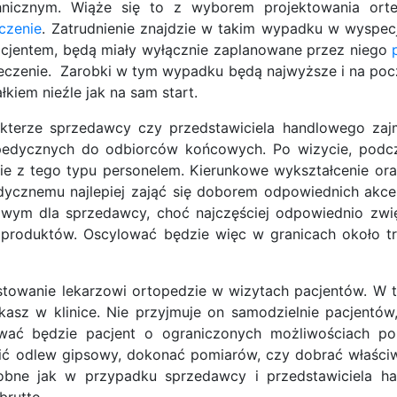
hnicznym. Wiąże się to z wyborem projektowania ort
eczenie
. Zatrudnienie znajdzie w takim wypadku w wyspec
pacjentem, będą miały wyłącznie zaplanowane przez niego
leczenie. Zarobki w tym wypadku będą najwyższe i na poc
łkiem nieźle jak na sam start.
kterze sprzedawcy czy przedstawiciela handlowego zaj
edycznych do odbiorców końcowych. Po wizycie, podcza
nie z tego typu personelem. Kierunkowe wykształcenie or
dycznemu najlepiej zająć się doborem odpowiednich akces
ciwym dla sprzedawcy, choć najczęściej odpowiednio zw
produktów. Oscylować będzie więc w granicach około tr
systowanie lekarzowi ortopedzie w wizytach pacjentów. W t
tkasz w klinice. Nie przyjmuje on samodzielnie pacjentów
ać będzie pacjent o ograniczonych możliwościach por
zić odlew gipsowy, dokonać pomiarów, czy dobrać właści
bne jak w przypadku sprzedawcy i przedstawiciela h
brutto.