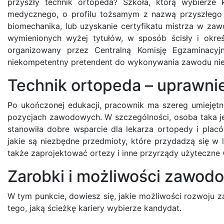
przyszły technik ortopeda? Szkoła, którą wybierze
medycznego, o profilu tożsamym z nazwą przyszłego za
biomechanika, lub uzyskanie certyfikatu mistrza w za
wymienionych wyżej tytułów, w sposób ścisły i okr
organizowany przez Centralną Komisję Egzaminacy
niekompetentny pretendent do wykonywania zawodu nie 
Technik ortopeda – uprawni
Po ukończonej edukacji, pracownik ma szereg umiejętn
pozycjach zawodowych. W szczególności, osoba taka je
stanowiła dobre wsparcie dla lekarza ortopedy i placó
jakie są niezbędne przedmioty, które przydadzą się w l
także zaprojektować ortezy i inne przyrządy użyteczne 
Zarobki i możliwości zawod
W tym punkcie, dowiesz się, jakie możliwości rozwoju
tego, jaką ścieżkę kariery wybierze kandydat.