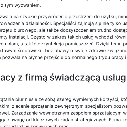
e z tym wyzwaniem.
wala na szybkie przywrócenie przestrzeni do użytku, mini
owadzenia działalności. Specjaliści zajmują się nie tylko u
sprzętu biurowego, ale także doczyszczeniem trudno dostę
enty instalacji. Często w zakres takich usług wchodzi równ
ch plam, a także dezynfekcja pomieszczeń. Dzięki temu p
rtowym środowisku, bez obawy o swoje zdrowie związane
a pozwala na płynne przejście do normalnego trybu pracy 
racy z firmą świadczącą usług
zątania biur niesie ze sobą szereg wymiernych korzyści, k
kim, zlecenie sprzątania zewnętrznym specjalistom pozwal
nesowej. Zarządzanie wewnętrznym zespołem sprzątającym
iągać uwagę od kluczowych zadań strategicznych. Firma z
oki standard wykonywanych prac.