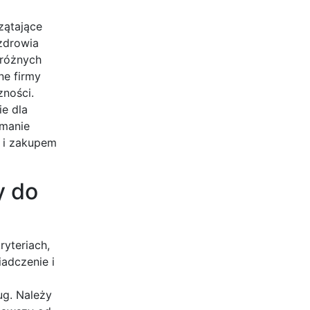
zątające
zdrowia
 różnych
ne firmy
zności.
e dla
ymanie
m i zakupem
y do
ryteriach,
adczenie i
ug. Należy