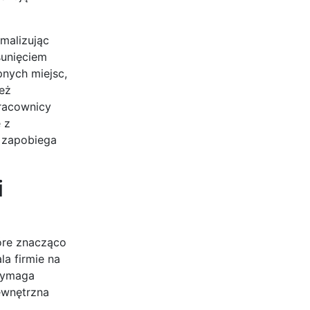
malizując
sunięciem
pnych miejsc,
ież
racownicy
 z
i zapobiega
i
tóre znacząco
a firmie na
 wymaga
ewnętrzna