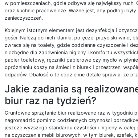
w pomieszczeniach, gdzie odbywa się największy ruch. C
oraz kuchnie pracownicze. Ważne jest, aby podłogi były
zanieczyszczeń.
Kolejnym istotnym elementem jest dezynfekcja i czyszcz
gości. Należą do nich klamki, poręcze, przyciski wind, 
zwraca się na toalety, gdzie codzienne czyszczenie i de
niezbędne dla zapewnienia higieny i komfortu wszystkic
papier toaletowy, ręczniki papierowe czy mydło w płyn
opróżnianiu koszy na śmieci z biurek i przestrzeni wsp
odpadów. Dbałość o te codzienne detale sprawia, że prz
Jakie zadania są realizowa
biur raz na tydzień?
Gruntowne sprzątanie biur realizowane raz w tygodniu p
nagromadzić pomimo codziennych czynności porządkowy
jeszcze wyższego standardu czystości i higieny w całej
na czyszczenie mebli biurowych, w tym biurek, szafek, krz