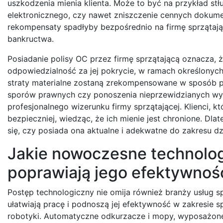
uszkodzenia mienia klienta. Może to być na przykład st
elektronicznego, czy nawet zniszczenie cennych dokum
rekompensaty spadłyby bezpośrednio na firmę sprzątaj
bankructwa.
Posiadanie polisy OC przez firmę sprzątającą oznacza, 
odpowiedzialność za jej pokrycie, w ramach określonyc
straty materialne zostaną zrekompensowane w sposób pr
sporów prawnych czy ponoszenia nieprzewidzianych wyd
profesjonalnego wizerunku firmy sprzątającej. Klienci, 
bezpieczniej, wiedząc, że ich mienie jest chronione. Dl
się, czy posiada ona aktualne i adekwatne do zakresu dz
Jakie nowoczesne technologie
poprawiają jego efektywnoś
Postęp technologiczny nie omija również branży usług s
ułatwiają pracę i podnoszą jej efektywność w zakresie s
robotyki. Automatyczne odkurzacze i mopy, wyposażone