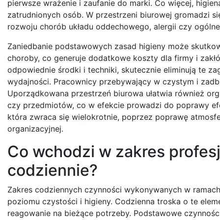
pierwsze wrażenie i zaufanie do marki. Co więcej, higi
zatrudnionych osób. W przestrzeni biurowej gromadzi si
rozwoju chorób układu oddechowego, alergii czy ogólne
Zaniedbanie podstawowych zasad higieny może skutkow
choroby, co generuje dodatkowe koszty dla firmy i zakłó
odpowiednie środki i techniki, skutecznie eliminują te z
wydajności. Pracownicy przebywający w czystym i zadba
Uporządkowana przestrzeń biurowa ułatwia również org
czy przedmiotów, co w efekcie prowadzi do poprawy efek
która zwraca się wielokrotnie, poprzez poprawę atmosfe
organizacyjnej.
Co wchodzi w zakres profesj
codziennie?
Zakres codziennych czynności wykonywanych w ramach pr
poziomu czystości i higieny. Codzienna troska o te el
reagowanie na bieżące potrzeby. Podstawowe czynności