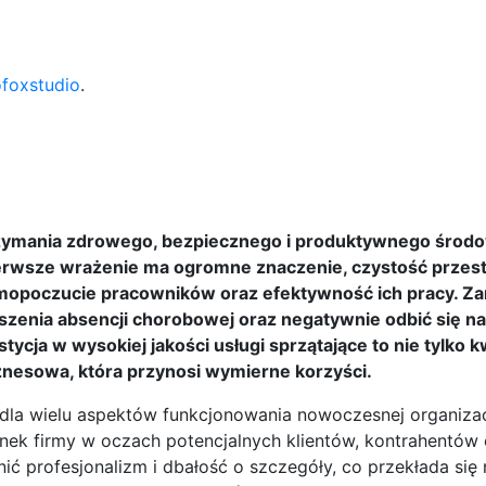
ofoxstudio
.
trzymania zdrowego, bezpiecznego i produktywnego środo
erwsze wrażenie ma ogromne znaczenie, czystość przest
mopoczucie pracowników oraz efektywność ich pracy. Za
szenia absencji chorobowej oraz negatywnie odbić się n
tycja w wysokiej jakości usługi sprzątające to nie tylko k
iznesowa, która przynosi wymierne korzyści.
 dla wielu aspektów funkcjonowania nowoczesnej organizacj
ek firmy w oczach potencjalnych klientów, kontrahentów 
 profesjonalizm i dbałość o szczegóły, co przekłada się 