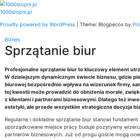
Skip
to
1000stopni.pl
content
Proudly powered by WordPress
|
Theme: Blogpecos by
Pr
Biznes
Sprzątanie biur
Profesjonalne sprzątanie biur to kluczowy element u
W dzisiejszym dynamicznym świecie biznesu, gdzie pi
biurowej bezpośrednio wpływa na wizerunek firmy, sa
tej kwestii może prowadzić do obniżenia morale, zwięk
z klientami i partnerami biznesowymi. Dlatego też inwes
estetyki, ale przede wszystkim strategiczna decyzja b
Regularne i dokładne sprzątanie biur stanowi fundament
uporządkowane miejsce pracy buduje pozytywny wizerun
partnerów biznesowych. Już od progu goście mogą ocenić