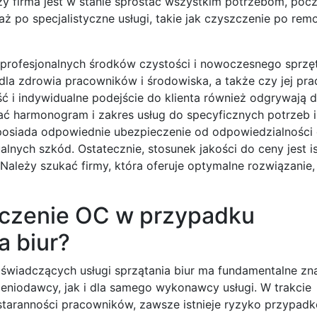
y firma jest w stanie sprostać wszystkim potrzebom, po
 po specjalistyczne usługi, takie jak czyszczenie po rem
 profesjonalnych środków czystości i nowoczesnego sprzę
la zdrowia pracowników i środowiska, a także czy jej pr
ć i indywidualne podejście do klienta również odgrywają d
ać harmonogram i zakres usług do specyficznych potrzeb
 posiada odpowiednie ubezpieczenie od odpowiedzialności 
nych szkód. Ostatecznie, stosunek jakości do ceny jest i
Należy szukać firmy, która oferuje optymalne rozwiązanie,
eczenie OC w przypadku
a biur?
 świadczących usługi sprzątania biur ma fundamentalne zn
eniodawcy, jak i dla samego wykonawcy usługi. W trakcie
taranności pracowników, zawsze istnieje ryzyko przypad