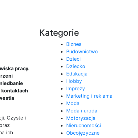
Kategorie
Biznes
Budownictwo
Dzieci
Dziecko
wiska pracy.
Edukacja
rzeni
Hobby
niedbanie
Imprezy
a kontaktach
Marketing i reklama
westia
Moda
Moda i uroda
i. Czyste i
Motoryzacja
oraz
Nieruchomości
na ich
Obcojęzyczne