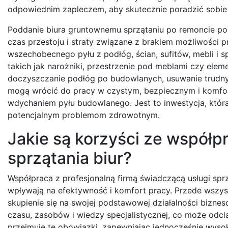
odpowiednim zapleczem, aby skutecznie poradzić sobi
Poddanie biura gruntownemu sprzątaniu po remoncie poz
czas przestoju i straty związane z brakiem możliwości pr
wszechobecnego pyłu z podłóg, ścian, sufitów, mebli i 
takich jak narożniki, przestrzenie pod meblami czy elem
doczyszczanie podłóg po budowlanych, usuwanie trudny
mogą wrócić do pracy w czystym, bezpiecznym i komfo
wdychaniem pyłu budowlanego. Jest to inwestycja, któr
potencjalnym problemom zdrowotnym.
Jakie są korzyści ze współp
sprzątania biur?
Współpraca z profesjonalną firmą świadczącą usługi spr
wpływają na efektywność i komfort pracy. Przede wszyst
skupienie się na swojej podstawowej działalności biz
czasu, zasobów i wiedzy specjalistycznej, co może odc
przejmuje te obowiązki, zapewniając jednocześnie wys