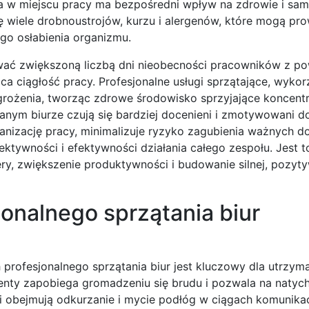
ena w miejscu pracy ma bezpośredni wpływ na zdrowie i sa
ę wiele drobnoustrojów, kurzu i alergenów, które mogą pr
go osłabienia organizmu.
ać zwiększoną liczbą dni nieobecności pracowników z p
ca ciągłość pracy. Profesjonalne usługi sprzątające, wykor
agrożenia, tworząc zdrowe środowisko sprzyjające koncentra
nym biurze czują się bardziej docenieni i zmotywowani do
anizację pracy, minimalizuje ryzyko zagubienia ważnych 
tywności i efektywności działania całego zespołu. Jest to
ry, zwiększenie produktywności i budowanie silnej, pozyty
onalnego sprzątania biur
ofesjonalnego sprzątania biur jest kluczowy dla utrzyma
ementy zapobiega gromadzeniu się brudu i pozwala na naty
 obejmują odkurzanie i mycie podłóg w ciągach komunika