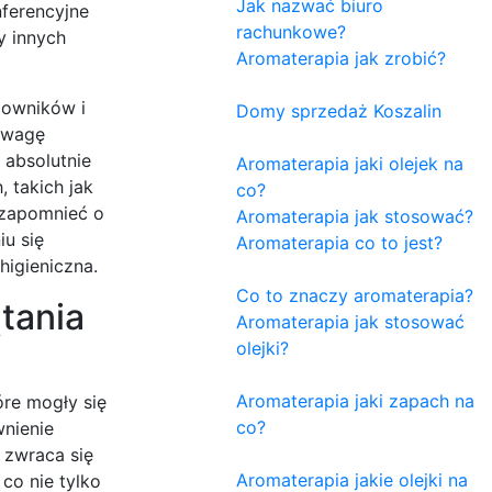
Jak nazwać biuro
nferencyjne
rachunkowe?
y innych
Aromaterapia jak zrobić?
cowników i
Domy sprzedaż Koszalin
 uwagę
 absolutnie
Aromaterapia jaki olejek na
 takich jak
co?
 zapomnieć o
Aromaterapia jak stosować?
u się
Aromaterapia co to jest?
higieniczna.
Co to znaczy aromaterapia?
tania
Aromaterapia jak stosować
olejki?
Aromaterapia jaki zapach na
óre mogły się
co?
nienie
 zwraca się
Aromaterapia jakie olejki na
 co nie tylko