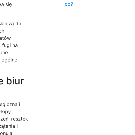
co?
a się
Należą do
ch
atów i
 fugi na
ębne
i ogólne
e biur
egiczna i
ekipy
zeń, resztek
ątania i
ponują