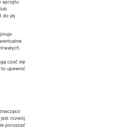
e sprzętu
lub
 do jej
ejmuje
ewentualne
otrwałych
ogą czuć się
arto upewnić
 znacząco
 jest rozwój
ie poruszać