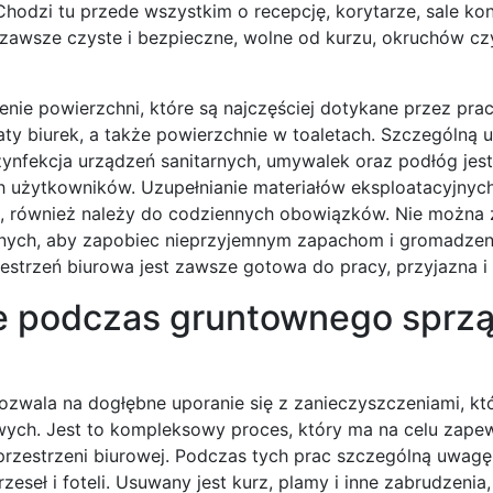
hodzi tu przede wszystkim o recepcję, korytarze, sale ko
 zawsze czyste i bezpieczne, wolne od kurzu, okruchów cz
enie powierzchni, które są najczęściej dotykane przez pra
blaty biurek, a także powierzchnie w toaletach. Szczególną
zynfekcja urządzeń sanitarnych, umywalek oraz podłóg jest
h użytkowników. Uzupełnianie materiałów eksploatacyjnych,
ie, również należy do codziennych obowiązków. Nie można
ólnych, aby zapobiec nieprzyjemnym zapachom i gromadzeni
estrzeń biurowa jest zawsze gotowa do pracy, przyjazna i 
ne podczas gruntownego sprzą
ozwala na dogłębne uporanie się z zanieczyszczeniami, kt
ch. Jest to kompleksowy proces, który ma na celu zapew
 przestrzeni biurowej. Podczas tych prac szczególną uwagę
eseł i foteli. Usuwany jest kurz, plamy i inne zabrudzenia,