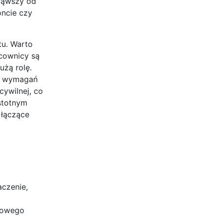
cząwszy od
oncie czy
tu. Warto
acownicy są
użą rolę.
 i wymagań
cywilnej, co
stotnym
 łączące
aczenie,
kowego