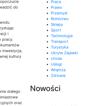
mopoczucie
Praca
owadzić do
Prawo
Przemysł
Rolnictwo
owodu
Sklepy
zystując
Sport
cji i
Technologia
 pracy.
Transport
dokumentów
Turystyka
 inwestycja,
Ukryte Zajawki
wnej kultury
Uroda
Usługi
Wnętrza
Zdrowie
Nowości
nia stałego
chmiastowe
cyjnych oraz