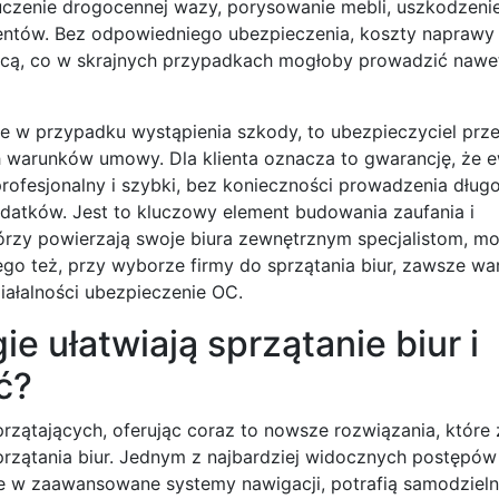
łuczenie drogocennej wazy, porysowanie mebli, uszkodzeni
entów. Bez odpowiedniego ubezpieczenia, koszty naprawy 
ącą, co w skrajnych przypadkach mogłoby prowadzić nawet
że w przypadku wystąpienia szkody, to ubezpieczyciel prz
h warunków umowy. Dla klienta oznacza to gwarancję, że 
ofesjonalny i szybki, bez konieczności prowadzenia dług
atków. Jest to kluczowy element budowania zaufania i
którzy powierzają swoje biura zewnętrznym specjalistom, m
atego też, przy wyborze firmy do sprzątania biur, zawsze w
iałalności ubezpieczenie OC.
 ułatwiają sprzątanie biur i
ć?
przątających, oferując coraz to nowsze rozwiązania, które
przątania biur. Jednym z najbardziej widocznych postępów
 w zaawansowane systemy nawigacji, potrafią samodzieln