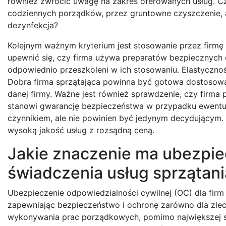
również zwrócić uwagę na zakres oferowanych usług. Cz
codziennych porządków, przez gruntowne czyszczenie, aż
dezynfekcja?
Kolejnym ważnym kryterium jest stosowanie przez firmę
upewnić się, czy firma używa preparatów bezpiecznych d
odpowiednio przeszkoleni w ich stosowaniu. Elastycznoś
Dobra firma sprzątająca powinna być gotowa dostosow
danej firmy. Ważne jest również sprawdzenie, czy firma
stanowi gwarancję bezpieczeństwa w przypadku ewentual
czynnikiem, ale nie powinien być jedynym decydującym. 
wysoką jakość usług z rozsądną ceną.
Jakie znaczenie ma ubezpi
świadczenia usług sprzątani
Ubezpieczenie odpowiedzialności cywilnej (OC) dla firm
zapewniając bezpieczeństwo i ochronę zarówno dla zlec
wykonywania prac porządkowych, pomimo największej s