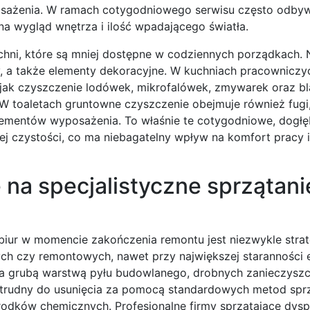
osażenia. W ramach cotygodniowego serwisu często odbyw
na wygląd wnętrza i ilość wpadającego światła.
hni, które są mniej dostępne w codziennych porządkach. 
y, a także elementy dekoracyjne. W kuchniach pracowniczy
 jak czyszczenie lodówek, mikrofalówek, zmywarek oraz bl
 toaletach gruntowne czyszczenie obejmuje również fugi,
elementów wyposażenia. To właśnie te cotygodniowe, dogł
nej czystości, co ma niebagatelny wpływ na komfort pracy 
na specjalistyczne sprzątani
 biur w momencie zakończenia remontu jest niezwykle strat
ych czy remontowych, nawet przy największej staranności 
ta grubą warstwą pyłu budowlanego, drobnych zanieczyszc
st trudny do usunięcia za pomocą standardowych metod sprz
odków chemicznych. Profesjonalne firmy sprzątające dys