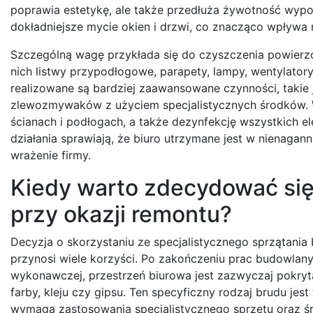
poprawia estetykę, ale także przedłuża żywotność wyp
dokładniejsze mycie okien i drzwi, co znacząco wpływa 
Szczególną wagę przykłada się do czyszczenia powierzc
nich listwy przypodłogowe, parapety, lampy, wentylator
realizowane są bardziej zaawansowane czynności, takie
zlewozmywaków z użyciem specjalistycznych środków. W
ścianach i podłogach, a także dezynfekcję wszystkich 
działania sprawiają, że biuro utrzymane jest w nienagan
wrażenie firmy.
Kiedy warto zdecydować się 
przy okazji remontu?
Decyzja o skorzystaniu ze specjalistycznego sprzątania
przynosi wiele korzyści. Po zakończeniu prac budowlan
wykonawczej, przestrzeń biurowa jest zazwyczaj pokry
farby, kleju czy gipsu. Ten specyficzny rodzaj brudu je
wymaga zastosowania specjalistycznego sprzętu oraz śr