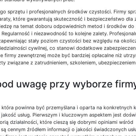
go sprzętu i profesjonalnych środków czystości. Firmy spr
raty, które gwarantują skuteczność i bezpieczeństwo dla 
wiedzę na temat doboru odpowiednich metod i środków do
 Regularność i niezawodność to kolejne zalety. Profesjonal
apewniając stały poziom czystości bez względu na okolic
dzialności cywilnej, co stanowi dodatkowe zabezpieczeni
e firmy zewnętrznej może być bardziej opłacalne niż utrz
ty związane z zatrudnieniem, szkoleniem, ubezpieczenie
 pod uwagę przy wyborze firm
, która powinna być przemyślana i oparta na konkretnych k
 jakość usług. Pierwszym i kluczowym aspektem jest doświ
rią działalności, które cieszą się dobrymi opiniami wśród
u są cennym źródłem informacji o jakości świadczonych usł