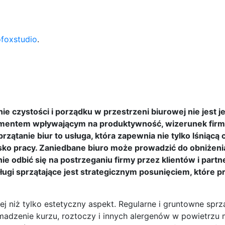
ofoxstudio
.
 czystości i porządku w przestrzeni biurowej nie jest j
lementem wpływającym na produktywność, wizerunek firm
ątanie biur to usługa, która zapewnia nie tylko lśniącą c
sko pracy. Zaniedbane biuro może prowadzić do obniżeni
e odbić się na postrzeganiu firmy przez klientów i part
ługi sprzątające jest strategicznym posunięciem, które p
j niż tylko estetyczny aspekt. Regularne i gruntowne sprzą
adzenie kurzu, roztoczy i innych alergenów w powietrzu