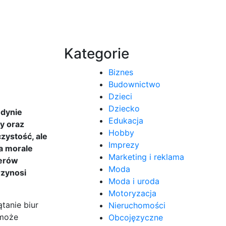
Kategorie
Biznes
Budownictwo
Dzieci
Dziecko
edynie
Edukacja
y oraz
Hobby
zystość, ale
Imprezy
a morale
Marketing i reklama
nerów
Moda
rzynosi
Moda i uroda
Motoryzacja
tanie biur
Nieruchomości
 może
Obcojęzyczne