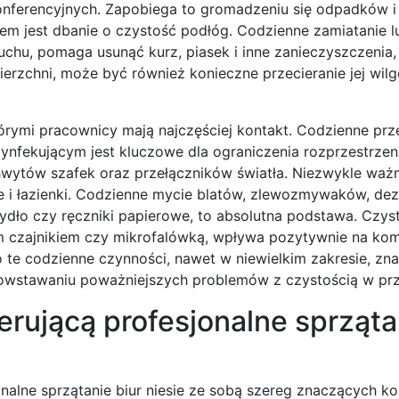
konferencyjnych. Zapobiega to gromadzeniu się odpadków i
 jest dbanie o czystość podłóg. Codzienne zamiatanie l
uchu, pomaga usunąć kurz, piasek i inne zanieczyszczenia
erzchni, może być również konieczne przecieranie jej wil
rymi pracownicy mają najczęściej kontakt. Codzienne prze
zynfekującym jest kluczowe dla ograniczenia rozprzestrzeni
chwytów szafek oraz przełączników światła. Niezwykle ważn
ie i łazienki. Codzienne mycie blatów, zlewozmywaków, de
mydło czy ręczniki papierowe, to absolutna podstawa. Czyst
m czajnikiem czy mikrofalówką, wpływa pozytywnie na kom
o te codzienne czynności, nawet w niewielkim zakresie, zn
powstawaniu poważniejszych problemów z czystością w prz
erującą profesjonalne sprząta
alne sprzątanie biur niesie ze sobą szereg znaczących kor