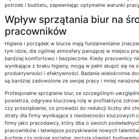
potrzeb i budżetu, zapewniając optymalne warunki pracy
Wpływ sprzątania biur na śr
pracowników
Higiena i porządek w biurze mają fundamentalne znacze
tym idzie, dla ogólnej atmosfery panującej w miejscu pr
bardziej komfortowo i bezpiecznie. Kiedy pracownicy n
wynikające z braku higieny, mogą w pełni skupić się na 
produktywności i efektywności. Badania wielokrotnie 
są bardziej zadowolone ze swojej pracy i mniej narażo
Profesjonalne sprzątanie biur, ze szczególnym uwzględn
powietrza, odgrywa kluczową rolę w profilaktyce zdrowotn
czy przeziębienie, co prowadzi do redukcji liczby dni c
straty dla firmy wynikające z nieobecności kluczowych
firmy jako pracodawcy, który dba o swoich podwładnych.
pracowników i łatwiejsze pozyskiwanie nowych talentów.
kuchnie czy pokoje socjalne, sprzyja również budowaniu