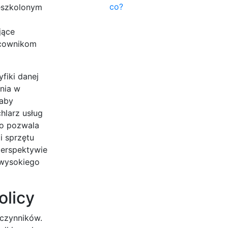
co?
zeszkolonym
jące
acownikom
fiki danej
enia w
 aby
hlarz usług
co pozwala
i sprzętu
perspektywie
 wysokiego
olicy
 czynników.