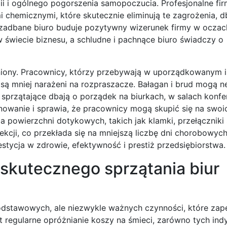
 i ogólnego pogorszenia samopoczucia. Profesjonalne fi
chemicznymi, które skutecznie eliminują te zagrożenia, d
 zadbane biuro buduje pozytywny wizerunek firmy w oczach
 świecie biznesu, a schludne i pachnące biuro świadczy o
niony. Pracownicy, którzy przebywają w uporządkowanym i
i są mniej narażeni na rozpraszacze. Bałagan i brud mogą 
sprzątające dbają o porządek na biurkach, w salach konfe
nowanie i sprawia, że pracownicy mogą skupić się na swoi
 powierzchni dotykowych, takich jak klamki, przełączniki 
fekcji, co przekłada się na mniejszą liczbę dni chorobowych
estycja w zdrowie, efektywność i prestiż przedsiębiorstwa.
skutecznego sprzątania biur
odstawowych, ale niezwykle ważnych czynności, które zap
st regularne opróżnianie koszy na śmieci, zarówno tych in