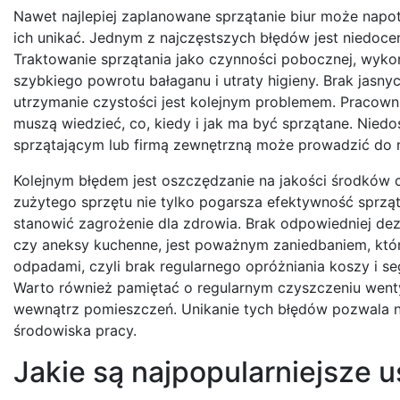
Nawet najlepiej zaplanowane sprzątanie biur może napot
ich unikać. Jednym z najczęstszych błędów jest niedoce
Traktowanie sprzątania jako czynności pobocznej, wyko
szybkiego powrotu bałaganu i utraty higieny. Brak jas
utrzymanie czystości jest kolejnym problemem. Pracowni
muszą wiedzieć, co, kiedy i jak ma być sprzątane. Nie
sprzątającym lub firmą zewnętrzną może prowadzić do 
Kolejnym błędem jest oszczędzanie na jakości środków c
zużytego sprzętu nie tylko pogarsza efektywność sprzą
stanowić zagrożenie dla zdrowia. Brak odpowiedniej dez
czy aneksy kuchenne, jest poważnym zaniedbaniem, które
odpadami, czyli brak regularnego opróżniania koszy i se
Warto również pamiętać o regularnym czyszczeniu wentyla
wewnątrz pomieszczeń. Unikanie tych błędów pozwala n
środowiska pracy.
Jakie są najpopularniejsze 