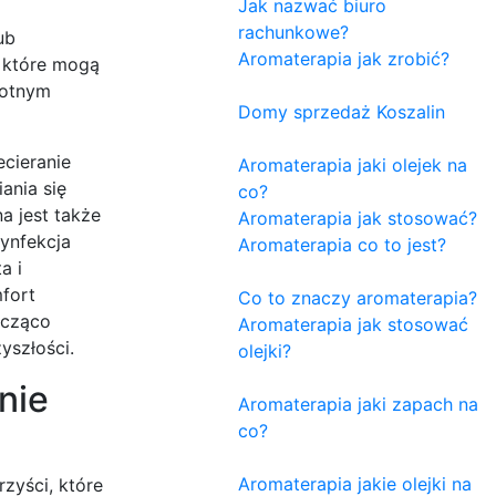
Jak nazwać biuro
rachunkowe?
ub
Aromaterapia jak zrobić?
, które mogą
gotnym
Domy sprzedaż Koszalin
cieranie
Aromaterapia jaki olejek na
ania się
co?
a jest także
Aromaterapia jak stosować?
zynfekcja
Aromaterapia co to jest?
a i
fort
Co to znaczy aromaterapia?
acząco
Aromaterapia jak stosować
yszłości.
olejki?
nie
Aromaterapia jaki zapach na
co?
Aromaterapia jakie olejki na
zyści, które