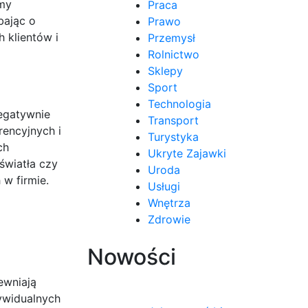
rmy
Praca
bając o
Prawo
 klientów i
Przemysł
Rolnictwo
Sklepy
Sport
Technologia
negatywnie
Transport
rencyjnych i
Turystyka
ch
Ukryte Zajawki
światła czy
Uroda
 w firmie.
Usługi
Wnętrza
Zdrowie
Nowości
ewniają
dywidualnych