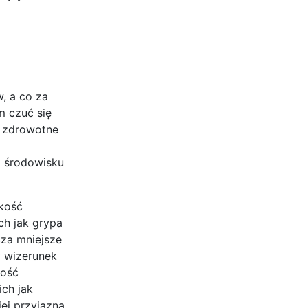
, a co za
m czuć się
a zdrowotne
m środowisku
akość
ch jak grypa
cza mniejsze
y wizerunek
ność
ich jak
ej przyjazną