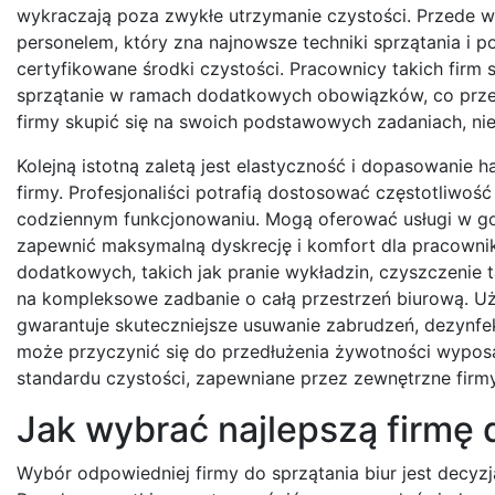
wykraczają poza zwykłe utrzymanie czystości. Przede w
personelem, który zna najnowsze techniki sprzątania i p
certyfikowane środki czystości. Pracownicy takich firm 
sprzątanie w ramach dodatkowych obowiązków, co przek
firmy skupić się na swoich podstawowych zadaniach, nie
Kolejną istotną zaletą jest elastyczność i dopasowanie 
firmy. Profesjonaliści potrafią dostosować częstotliwość
codziennym funkcjonowaniu. Mogą oferować usługi w go
zapewnić maksymalną dyskrecję i komfort dla pracownikó
dodatkowych, takich jak pranie wykładzin, czyszczenie 
na kompleksowe zadbanie o całą przestrzeń biurową. Uż
gwarantuje skuteczniejsze usuwanie zabrudzeń, dezynfek
może przyczynić się do przedłużenia żywotności wyposa
standardu czystości, zapewniane przez zewnętrzne firm
Jak wybrać najlepszą firmę d
Wybór odpowiedniej firmy do sprzątania biur jest decy