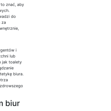
rto znać, aby
wych.
wadzi do
 za
wnętrznie,
rgentów i
chni lub
 jak toalety
ądzanie
tetykę biura.
etrza
e zdrowszego
m biur