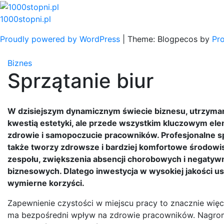
Skip
to
1000stopni.pl
content
Proudly powered by WordPress
|
Theme: Blogpecos by
Pr
Biznes
Sprzątanie biur
W dzisiejszym dynamicznym świecie biznesu, utrzymanie
kwestią estetyki, ale przede wszystkim kluczowym e
zdrowie i samopoczucie pracowników. Profesjonalne sprz
także tworzy zdrowsze i bardziej komfortowe środowi
zespołu, zwiększenia absencji chorobowych i negatywni
biznesowych. Dlatego inwestycja w wysokiej jakości us
wymierne korzyści.
Zapewnienie czystości w miejscu pracy to znacznie więce
ma bezpośredni wpływ na zdrowie pracowników. Nagrom