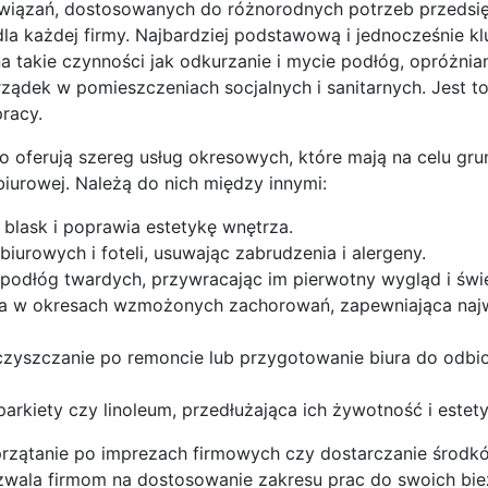
związań, dostosowanych do różnorodnych potrzeb przedsię
dla każdej firmy. Najbardziej podstawową i jednocześnie k
a takie czynności jak odkurzanie i mycie podłóg, opróżnia
orządek w pomieszczeniach socjalnych i sanitarnych. Jest t
racy.
o oferują szereg usług okresowych, które mają na celu gr
biurowej. Należą do nich między innymi:
 blask i poprawia estetykę wnętrza.
biurowych i foteli, usuwając zabrudzenia i alergeny.
podłóg twardych, przywracając im pierwotny wygląd i świ
na w okresach wzmożonych zachorowań, zapewniająca naj
oczyszczanie po remoncie lub przygotowanie biura do odbi
parkiety czy linoleum, przedłużająca ich żywotność i estet
 sprzątanie po imprezach firmowych czy dostarczanie środk
ozwala firmom na dostosowanie zakresu prac do swoich bi