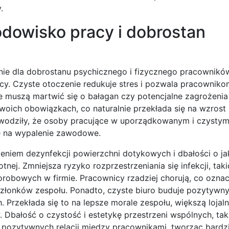
.
odowisko pracy i dobrostan
nie dla dobrostanu psychicznego i fizycznego pracowników
acy. Czyste otoczenie redukuje stres i pozwala pracowniko
ie muszą martwić się o bałagan czy potencjalne zagrożeni
swoich obowiązkach, co naturalnie przekłada się na wzrost
dowodziły, że osoby pracujące w uporządkowanym i czysty
ne na wypalenie zawodowe.
ieniem dezynfekcji powierzchni dotykowych i dbałości o j
ej. Zmniejsza ryzyko rozprzestrzeniania się infekcji, taki
horobowych w firmie. Pracownicy rzadziej chorują, co ozna
 członków zespołu. Ponadto, czyste biuro buduje pozytywn
 Przekłada się to na lepsze morale zespołu, większą lojal
 Dbałość o czystość i estetykę przestrzeni wspólnych, tak
 pozytywnych relacji między pracownikami, tworząc bardzi