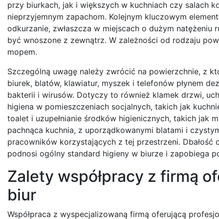
przy biurkach, jak i większych w kuchniach czy salach 
nieprzyjemnym zapachom. Kolejnym kluczowym elementem
odkurzanie, zwłaszcza w miejscach o dużym natężeniu r
być wnoszone z zewnątrz. W zależności od rodzaju powi
mopem.
Szczególną uwagę należy zwrócić na powierzchnie, z któ
biurek, blatów, klawiatur, myszek i telefonów płynem de
bakterii i wirusów. Dotyczy to również klamek drzwi, u
higiena w pomieszczeniach socjalnych, takich jak kuchn
toalet i uzupełnianie środków higienicznych, takich jak 
pachnąca kuchnia, z uporządkowanymi blatami i czysty
pracowników korzystających z tej przestrzeni. Dbałość 
podnosi ogólny standard higieny w biurze i zapobiega 
Zalety współpracy z firmą of
biur
Współpraca z wyspecjalizowaną firmą oferującą profesjon