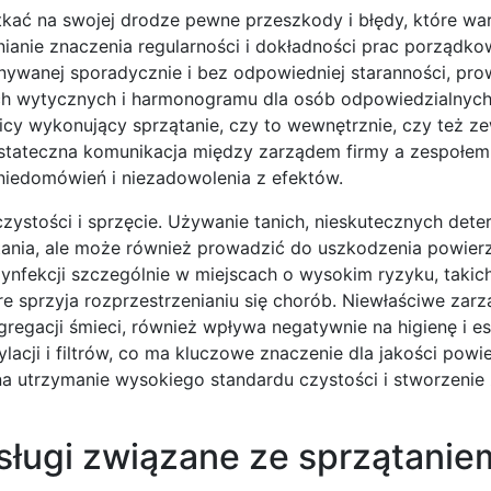
kać na swojej drodze pewne przeszkody i błędy, które wa
nianie znaczenia regularności i dokładności prac porządko
nywanej sporadycznie i bez odpowiedniej staranności, pro
nych wytycznych i harmonogramu dla osób odpowiedzialnych
cy wykonujący sprzątanie, czy to wewnętrznie, czy też ze
dostateczna komunikacja między zarządem firmy a zespołem
niedomówień i niezadowolenia z efektów.
zystości i sprzęcie. Używanie tanich, nieskutecznych dete
tania, ale może również prowadzić do uszkodzenia powierz
ynfekcji szczególnie w miejscach o wysokim ryzyku, takich
 sprzyja rozprzestrzenianiu się chorób. Niewłaściwe zarz
gregacji śmieci, również wpływa negatywnie na higienę i es
cji i filtrów, co ma kluczowe znaczenie dla jakości powi
a utrzymanie wysokiego standardu czystości i stworzeni
usługi związane ze sprzątanie