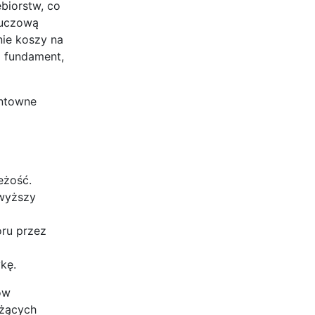
biorstw, co
luczową
nie koszy na
o fundament,
untowne
eżość.
wyższy
oru przez
ykę.
ów
eżących