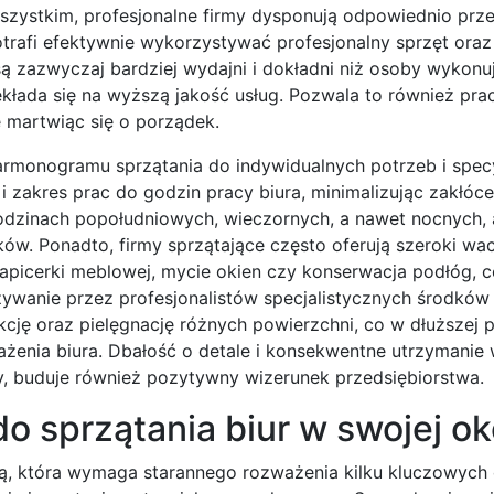
szystkim, profesjonalne firmy dysponują odpowiednio pr
otrafi efektywnie wykorzystywać profesjonalny sprzęt oraz
są zazwyczaj bardziej wydajni i dokładni niż osoby wykonu
łada się na wyższą jakość usług. Pozwala to również pr
 martwiąc się o porządek.
harmonogramu sprzątania do indywidualnych potrzeb i specy
 i zakres prac do godzin pracy biura, minimalizując zakłóc
dzinach popołudniowych, wieczornych, a nawet nocnych,
w. Ponadto, firmy sprzątające często oferują szeroki wac
tapicerki meblowej, mycie okien czy konserwacja podłóg, 
ywanie przez profesjonalistów specjalistycznych środków 
cję oraz pielęgnację różnych powierzchni, co w dłuższej 
żenia biura. Dbałość o detale i konsekwentne utrzymanie
y, buduje również pozytywny wizerunek przedsiębiorstwa.
o sprzątania biur w swojej ok
zją, która wymaga starannego rozważenia kilku kluczowych