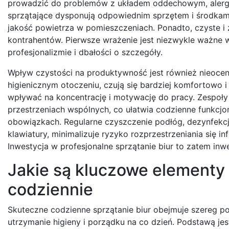
prowadzić do problemów z układem oddechowym, alergii
sprzątające dysponują odpowiednim sprzętem i środkami 
jakość powietrza w pomieszczeniach. Ponadto, czyste i
kontrahentów. Pierwsze wrażenie jest niezwykle ważne w
profesjonalizmie i dbałości o szczegóły.
Wpływ czystości na produktywność jest również nieoce
higienicznym otoczeniu, czują się bardziej komfortowo 
wpływać na koncentrację i motywację do pracy. Zespoły 
przestrzeniach wspólnych, co ułatwia codzienne funkcjo
obowiązkach. Regularne czyszczenie podłóg, dezynfekcja
klawiatury, minimalizuje ryzyko rozprzestrzeniania się in
Inwestycja w profesjonalne sprzątanie biur to zatem inw
Jakie są kluczowe elementy 
codziennie
Skuteczne codzienne sprzątanie biur obejmuje szereg p
utrzymanie higieny i porządku na co dzień. Podstawą je