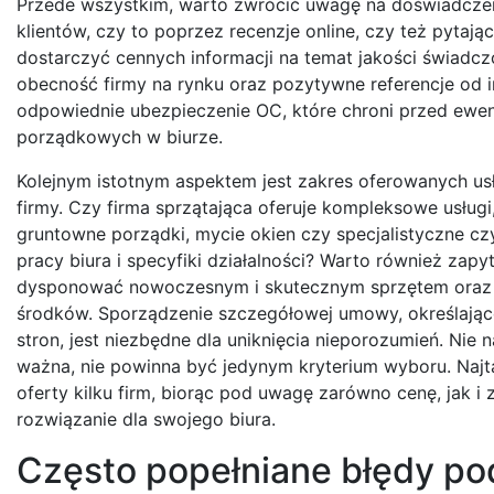
Przede wszystkim, warto zwrócić uwagę na doświadczeni
klientów, czy to poprzez recenzje online, czy też pyta
dostarczyć cennych informacji na temat jakości świadczo
obecność firmy na rynku oraz pozytywne referencje od i
odpowiednie ubezpieczenie OC, które chroni przed ewe
porządkowych w biurze.
Kolejnym istotnym aspektem jest zakres oferowanych us
firmy. Czy firma sprzątająca oferuje kompleksowe usług
gruntowne porządki, mycie okien czy specjalistyczne c
pracy biura i specyfiki działalności? Warto również zapy
dysponować nowoczesnym i skutecznym sprzętem oraz u
środków. Sporządzenie szczegółowej umowy, określającej
stron, jest niezbędne dla uniknięcia nieporozumień. Ni
ważna, nie powinna być jedynym kryterium wyboru. Najt
oferty kilku firm, biorąc pod uwagę zarówno cenę, jak 
rozwiązanie dla swojego biura.
Często popełniane błędy pod