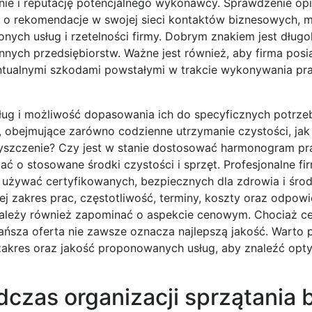
e i reputację potencjalnego wykonawcy. Sprawdzenie opin
jąc o rekomendacje w swojej sieci kontaktów biznesowych, 
nych usług i rzetelności firmy. Dobrym znakiem jest długo
nnych przedsiębiorstw. Ważne jest również, aby firma posi
ntualnymi szkodami powstałymi w trakcie wykonywania pr
ług i możliwość dopasowania ich do specyficznych potrze
i, obejmujące zarówno codzienne utrzymanie czystości, jak
zyszczenie? Czy jest w stanie dostosować harmonogram pr
tać o stosowane środki czystości i sprzęt. Profesjonalne f
żywać certyfikowanych, bezpiecznych dla zdrowia i śro
 zakres prac, częstotliwość, terminy, koszty oraz odpowi
e należy również zapominać o aspekcie cenowym. Chociaż ce
ańsza oferta nie zawsze oznacza najlepszą jakość. Warto
i zakres oraz jakość proponowanych usług, aby znaleźć opt
czas organizacji sprzątania b