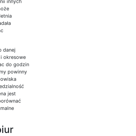
ii innych
może
letnia
adała
ac
b danej
 i okresowe
ac do godzin
irmy powinny
dowiska
edzialność
na jest
 porównać
ymalne
iur