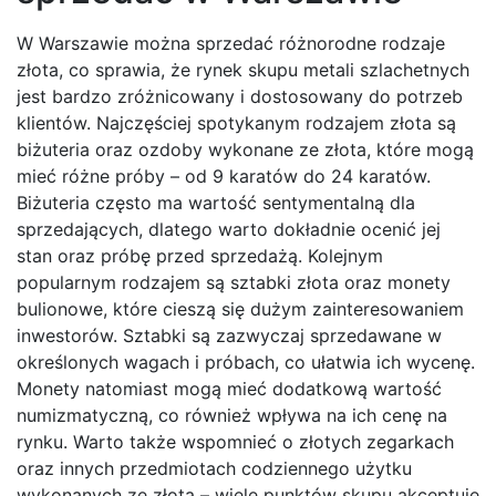
W Warszawie można sprzedać różnorodne rodzaje
złota, co sprawia, że rynek skupu metali szlachetnych
jest bardzo zróżnicowany i dostosowany do potrzeb
klientów. Najczęściej spotykanym rodzajem złota są
biżuteria oraz ozdoby wykonane ze złota, które mogą
mieć różne próby – od 9 karatów do 24 karatów.
Biżuteria często ma wartość sentymentalną dla
sprzedających, dlatego warto dokładnie ocenić jej
stan oraz próbę przed sprzedażą. Kolejnym
popularnym rodzajem są sztabki złota oraz monety
bulionowe, które cieszą się dużym zainteresowaniem
inwestorów. Sztabki są zazwyczaj sprzedawane w
określonych wagach i próbach, co ułatwia ich wycenę.
Monety natomiast mogą mieć dodatkową wartość
numizmatyczną, co również wpływa na ich cenę na
rynku. Warto także wspomnieć o złotych zegarkach
oraz innych przedmiotach codziennego użytku
wykonanych ze złota – wiele punktów skupu akceptuje