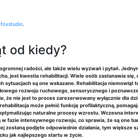
ofoxstudio
.
ąt od kiedy?
 ogromnej radości, ale także wielu wyzwań i pytań. Jednym
, jest kwestia rehabilitacji. Wiele osób zastanawia się, 
ch sytuacjach są one wskazane. Rehabilitacja niemowląt t
widłowego rozwoju ruchowego, sensorycznego i poznawcz
e, że nie jest to proces zarezerwowany wyłącznie dla dzi
habilitacja może pełnić funkcję profilaktyczną, pomaga
tymalizując naturalne procesy wzrostu. Wczesna interw
 w fazie intensywnego rozwoju, co sprawia, że są one b
ej zostaną podjęte odpowiednie działania, tym większe s
ku jak najlepszego startu w życie.