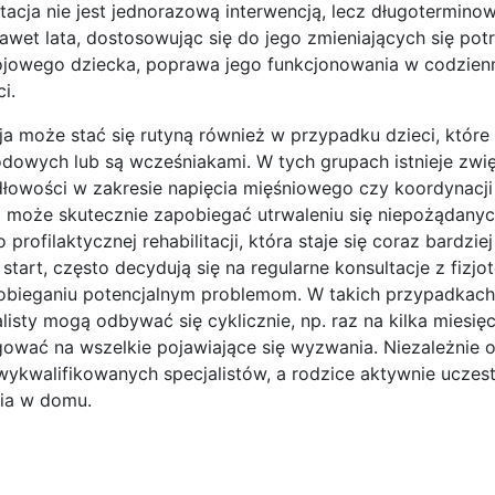
itacja nie jest jednorazową interwencją, lecz długotermin
wet lata, dostosowując się do jego zmieniających się potr
wojowego dziecka, poprawa jego funkcjonowania w codzien
i.
 może stać się rutyną również w przypadku dzieci, które 
owych lub są wcześniakami. W tych grupach istnieje zwi
łowości w zakresie napięcia mięśniowego czy koordynacji
a może skutecznie zapobiegać utrwaleniu się niepożądany
ofilaktycznej rehabilitacji, która staje się coraz bardziej
art, często decydują się na regularne konsultacje z fizjo
bieganiu potencjalnym problemom. W takich przypadkach, 
sty mogą odbywać się cyklicznie, np. raz na kilka miesięc
wać na wszelkie pojawiające się wyzwania. Niezależnie od
wykwalifikowanych specjalistów, a rodzice aktywnie uczest
nia w domu.