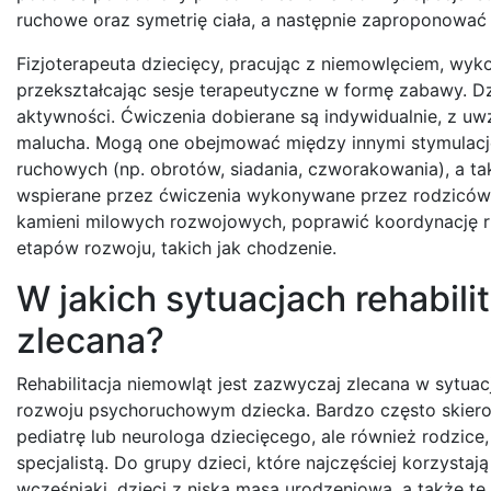
ruchowe oraz symetrię ciała, a następnie zaproponować 
Fizjoterapeuta dziecięcy, pracując z niemowlęciem, wyk
przekształcając sesje terapeutyczne w formę zabawy. D
aktywności. Ćwiczenia dobierane są indywidualnie, z uw
malucha. Mogą one obejmować między innymi stymulacj
ruchowych (np. obrotów, siadania, czworakowania), a tak
wspierane przez ćwiczenia wykonywane przez rodziców
kamieni milowych rozwojowych, poprawić koordynację r
etapów rozwoju, takich jak chodzenie.
W jakich sytuacjach rehabili
zlecana?
Rehabilitacja niemowląt jest zazwyczaj zlecana w sytuac
rozwoju psychoruchowym dziecka. Bardzo często skierowa
pediatrę lub neurologa dziecięcego, ale również rodzice
specjalistą. Do grupy dzieci, które najczęściej korzystaj
wcześniaki, dzieci z niską masą urodzeniową, a także te,