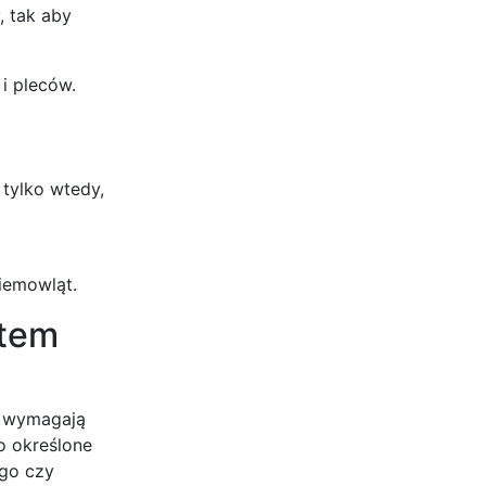
, tak aby
i pleców.
 tylko wtedy,
niemowląt.
ntem
e wymagają
o określone
ego czy