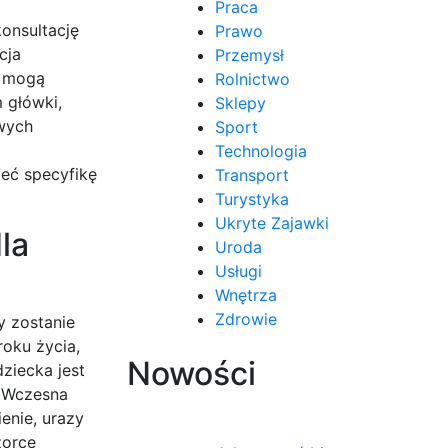
Praca
onsultację
Prawo
cja
Przemysł
e mogą
Rolnictwo
 główki,
Sklepy
owych
Sport
Technologia
ieć specyfikę
Transport
Turystyka
Ukryte Zajawki
la
Uroda
Usługi
Wnętrza
Zdrowie
y zostanie
oku życia,
Nowości
ziecka jest
. Wczesna
enie, urazy
zorce