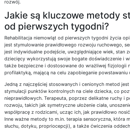
rozwój.
Jakie są kluczowe metody st
od pierwszych tygodni?
Rehabilitacja niemowląt od pierwszych tygodni życia op
jest stymulowanie prawidłowego rozwoju ruchowego, se
jest indywidualne podejście, uwzględniające wiek, stan 
dziecięcy wykorzystują swoje bogate doświadczenie i wi
także bezpieczne i dostosowane do wrażliwej fizjologii 
profilaktyką, mającą na celu zapobieganie powstawani
Jedną z najczęściej stosowanych i cenionych metod jes
stymulacji punktów kontrolnych na ciele dziecka, co p
nieprawidłowych. Terapeuta, poprzez delikatne ruchy i
rozwoju, takich jak symetryczne ułożenie ciała, unoszeni
współpracę z rodzicami, ucząc ich, jak prawidłowo nosić
Inne ważne metody to m.in. terapia sensoryczna, która
słuchu, dotyku, propriocepcji), a także ćwiczenia odd