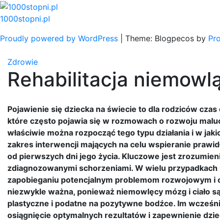
Skip
to
1000stopni.pl
content
Proudly powered by WordPress
|
Theme: Blogpecos by
Pr
Zdrowie
Rehabilitacja niemowl
Pojawienie się dziecka na świecie to dla rodziców czas
które często pojawia się w rozmowach o rozwoju malucha
właściwie można rozpocząć tego typu działania i w jaki
zakres interwencji mających na celu wspieranie pra
od pierwszych dni jego życia. Kluczowe jest zrozumieni
zdiagnozowanymi schorzeniami. W wielu przypadkach re
zapobieganiu potencjalnym problemom rozwojowym i op
niezwykle ważna, ponieważ niemowlęcy mózg i ciało są
plastyczne i podatne na pozytywne bodźce. Im wcześni
osiągnięcie optymalnych rezultatów i zapewnienie dziec