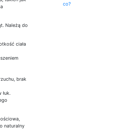
co?
ia
ąt. Należą do
otkość ciała
noszeniem
rzuchu, brak
 łuk.
nego
tościowa,
o naturalny