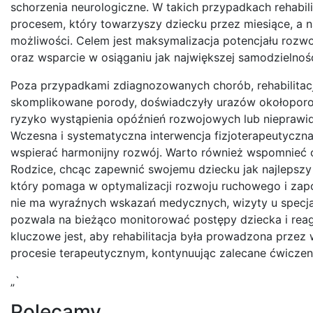
schorzenia neurologiczne. W takich przypadkach rehabil
procesem, który towarzyszy dziecku przez miesiące, a na
możliwości. Celem jest maksymalizacja potencjału roz
oraz wsparcie w osiąganiu jak największej samodzielnośc
Poza przypadkami zdiagnozowanych chorób, rehabilitacja
skomplikowane porody, doświadczyły urazów okołoporod
ryzyko wystąpienia opóźnień rozwojowych lub nieprawid
Wczesna i systematyczna interwencja fizjoterapeutyczn
wspierać harmonijny rozwój. Warto również wspomnieć o pr
Rodzice, chcąc zapewnić swojemu dziecku jak najlepszy st
który pomaga w optymalizacji rozwoju ruchowego i zapo
nie ma wyraźnych wskazań medycznych, wizyty u specjali
pozwala na bieżąco monitorować postępy dziecka i reago
kluczowe jest, aby rehabilitacja była prowadzona przez 
procesie terapeutycznym, kontynuując zalecane ćwicze
„`
Polecamy