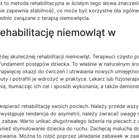
t to metoda rehabilitacyjna w ścisłym tego słowa znaczen
ie zapewnia stabilność, co może być korzystne dla ogóln
ednio związane z terapią niemowlęcia.
ehabilitację niemowląt w
 skutecznej rehabilitacji niemowląt. Terapeuci często po
undament postępów dziecka. To właśnie w naturalnym śro
ajwięcej okazji do ćwiczeń i utrwalania nowych umiejętnoś
uty i potrafili je wdrożyć w praktyce. Lekarz lub fizjotera
, tłumacząc ich cel i sposób wykonania, a także demonst
wspierać rehabilitację swoich pociech. Należy przede wsz
występuje tendencja do asymetrii, należy zwracać uwagę 
i zabaw. Warto unikać długotrwałego leżenia na plecach z 
ównież stymulowanie dziecka do ruchu. Zachęcaj malucha d
kowania. Można to robić poprzez układanie zabawek w zas