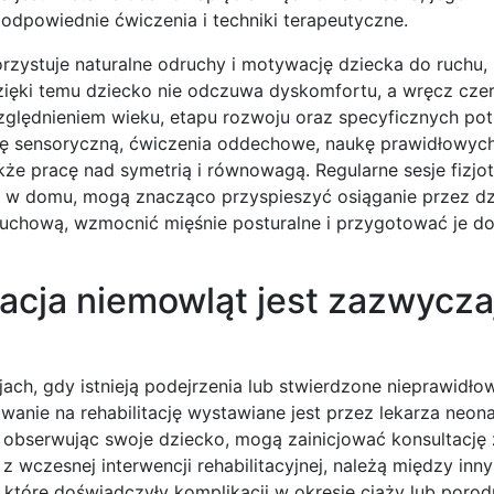
odpowiednie ćwiczenia i techniki terapeutyczne.
orzystuje naturalne odruchy i motywację dziecka do ruchu,
zięki temu dziecko nie odczuwa dyskomfortu, a wręcz czer
zględnieniem wieku, etapu rozwoju oraz specyficznych po
ę sensoryczną, ćwiczenia oddechowe, naukę prawidłowy
że pracę nad symetrią i równowagą. Regularne sesje fizjote
 w domu, mogą znacząco przyspieszyć osiąganie przez d
uchową, wzmocnić mięśnie posturalne i przygotować je do
tacja niemowląt jest zazwycza
jach, gdy istnieją podejrzenia lub stwierdzone nieprawidło
nie na rehabilitację wystawiane jest przez lekarza neona
, obserwując swoje dziecko, mogą zainicjować konsultację
ą z wczesnej interwencji rehabilitacyjnej, należą między inn
 które doświadczyły komplikacji w okresie ciąży lub porodu