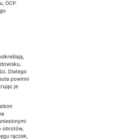
iu, OCP
ego
dkreślają,
dowisku,
ci. Dlatego
peuta powinni
rując je
ystkim
na
uniesionymi
o obrotów,
ięgu rączek,