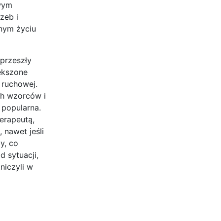
owym
zeb i
nym życiu
przeszły
ększone
 ruchowej.
ch wzorców i
 popularna.
terapeutą,
nawet jeśli
y, co
 sytuacji,
niczyli w