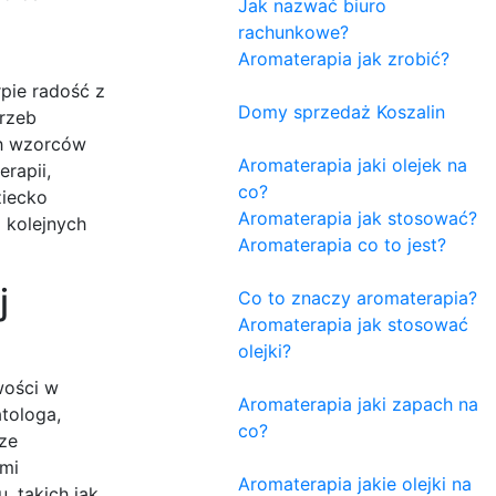
Jak nazwać biuro
rachunkowe?
Aromaterapia jak zrobić?
pie radość z
Domy sprzedaż Koszalin
trzeb
ch wzorców
Aromaterapia jaki olejek na
rapii,
co?
ziecko
Aromaterapia jak stosować?
 kolejnych
Aromaterapia co to jest?
j
Co to znaczy aromaterapia?
Aromaterapia jak stosować
olejki?
wości w
Aromaterapia jaki zapach na
tologa,
co?
 ze
ymi
Aromaterapia jakie olejki na
, takich jak