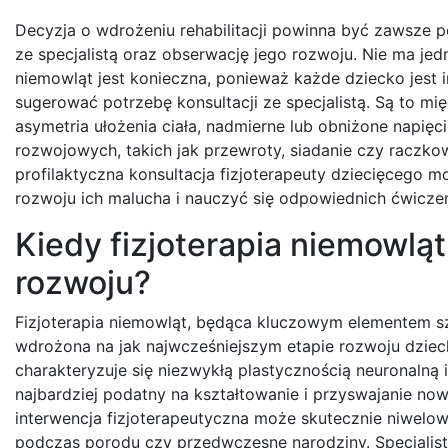
Decyzja o wdrożeniu rehabilitacji powinna być zawsze 
ze specjalistą oraz obserwację jego rozwoju. Nie ma jedn
niemowląt jest konieczna, ponieważ każde dziecko jest i
sugerować potrzebę konsultacji ze specjalistą. Są to mi
asymetria ułożenia ciała, nadmierne lub obniżone napię
rozwojowych, takich jak przewroty, siadanie czy raczkow
profilaktyczna konsultacja fizjoterapeuty dziecięcego 
rozwoju ich malucha i nauczyć się odpowiednich ćwicz
Kiedy fizjoterapia niemowląt
rozwoju?
Fizjoterapia niemowląt, będąca kluczowym elementem szer
wdrożona na jak najwcześniejszym etapie rozwoju dziec
charakteryzuje się niezwykłą plastycznością neuronalną
najbardziej podatny na kształtowanie i przyswajanie n
interwencja fizjoterapeutyczna może skutecznie niwelowa
podczas porodu czy przedwczesne narodziny. Specjalista