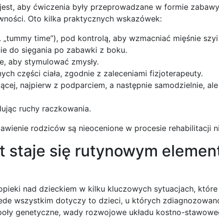
jest, aby ćwiczenia były przeprowadzane w formie zabawy
tywności. Oto kilka praktycznych wskazówek:
. „tummy time”), pod kontrolą, aby wzmacniać mięśnie szyi 
e do sięgania po zabawki z boku.
ze, aby stymulować zmysły.
ch części ciała, zgodnie z zaleceniami fizjoterapeuty.
ącej, najpierw z podparciem, a następnie samodzielnie, ale
ując ruchy raczkowania.
awienie rodziców są nieocenione w procesie rehabilitacji 
ąt staje się rutynowym eleme
opieki nad dzieckiem w kilku kluczowych sytuacjach, któr
ede wszystkim dotyczy to dzieci, u których zdiagnozowan
espoły genetyczne, wady rozwojowe układu kostno-stawow