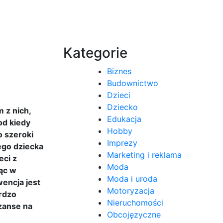
Kategorie
Biznes
Budownictwo
Dzieci
Dziecko
 z nich,
Edukacja
od kiedy
Hobby
o szeroki
Imprezy
ego dziecka
Marketing i reklama
eci z
Moda
jąc w
Moda i uroda
encja jest
Motoryzacja
ardzo
Nieruchomości
zanse na
Obcojęzyczne