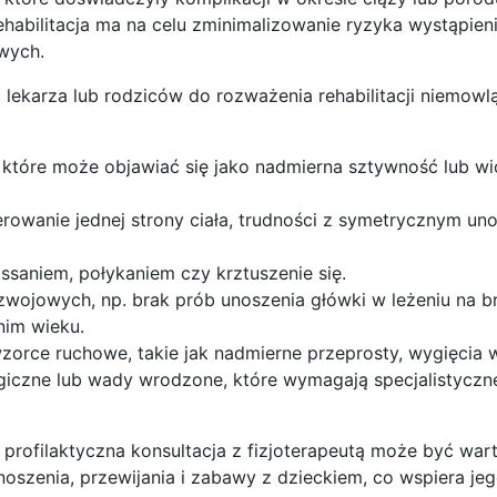
rehabilitacja ma na celu zminimalizowanie ryzyka wystąpien
wych.
 lekarza lub rodziców do rozważenia rehabilitacji niemowl
które może objawiać się jako nadmierna sztywność lub wi
ferowanie jednej strony ciała, trudności z symetrycznym u
 ssaniem, połykaniem czy krztuszenie się.
zwojowych, np. brak prób unoszenia główki w leżeniu na b
nim wieku.
rce ruchowe, takie jak nadmierne przeprosty, wygięcia w
giczne lub wady wrodzone, które wymagają specjalistycz
profilaktyczna konsultacja z fizjoterapeutą może być war
zenia, przewijania i zabawy z dzieckiem, co wspiera jeg