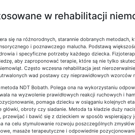
osowane w rehabilitacji niem
iera się na różnorodnych, starannie dobranych metodach, 
nsorycznego i poznawczego malucha. Podstawą większości
zdrowia i specyficzne potrzeby każdego dziecka. Fizjoterap
edzę, aby zaproponować terapie, które są nie tylko skutec
niemowląt. Często wczesna rehabilitacja jest nierozerwalni
u utrwalonych wad postawy czy nieprawidłowych wzorców 
t metoda NDT Bobath. Polega ona na wykorzystaniu odpow
ozwala na wyzwolenie prawidłowych reakcji ruchowych i ha
 pozycjonowanie, pomaga dziecku w osiąganiu kolejnych et
e główki, obroty czy siadanie. Metoda ta kładzie duży naci
, przewijać i bawić się z dzieckiem w sposób wspierający 
 ma na celu stymulowanie rozwoju poszczególnych zmysłów
echowe, masaże terapeutyczne i odpowiednie pozycjonowani