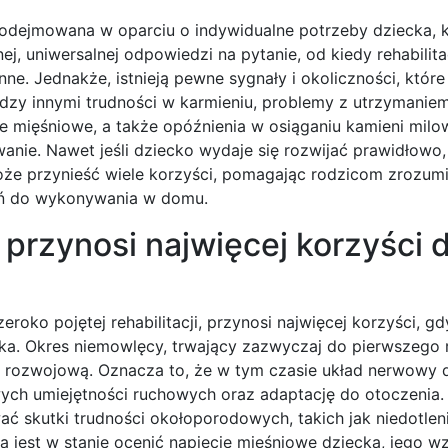
podejmowana w oparciu o indywidualne potrzeby dziecka, k
ej, uniwersalnej odpowiedzi na pytanie, od kiedy rehabilita
nne. Jednakże, istnieją pewne sygnały i okoliczności, któr
ędzy innymi trudności w karmieniu, problemy z utrzymaniem
cie mięśniowe, a także opóźnienia w osiąganiu kamieni mil
anie. Nawet jeśli dziecko wydaje się rozwijać prawidłowo,
może przynieść wiele korzyści, pomagając rodzicom zrozum
eń do wykonywania w domu.
 przynosi najwięcej korzyści d
oko pojętej rehabilitacji, przynosi najwięcej korzyści, gd
ka. Okres niemowlęcy, trwający zazwyczaj do pierwszego r
 i rozwojową. Oznacza to, że w tym czasie układ nerwowy d
owych umiejętności ruchowych oraz adaptację do otoczenia
ć skutki trudności okołoporodowych, takich jak niedotleni
 jest w stanie ocenić napięcie mięśniowe dziecka, jego w