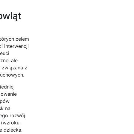
owląt
których celem
 interwencji
euci
zne, ale
e związana z
ruchowych.
iedniej
mowanie
apów
sk na
jego rozwój.
 (wzroku,
e dziecka.