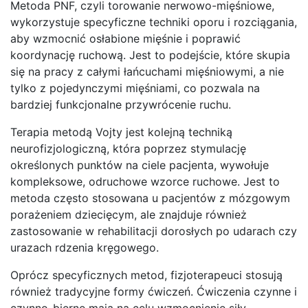
Metoda PNF, czyli torowanie nerwowo-mięśniowe,
wykorzystuje specyficzne techniki oporu i rozciągania,
aby wzmocnić osłabione mięśnie i poprawić
koordynację ruchową. Jest to podejście, które skupia
się na pracy z całymi łańcuchami mięśniowymi, a nie
tylko z pojedynczymi mięśniami, co pozwala na
bardziej funkcjonalne przywrócenie ruchu.
Terapia metodą Vojty jest kolejną techniką
neurofizjologiczną, która poprzez stymulację
określonych punktów na ciele pacjenta, wywołuje
kompleksowe, odruchowe wzorce ruchowe. Jest to
metoda często stosowana u pacjentów z mózgowym
porażeniem dziecięcym, ale znajduje również
zastosowanie w rehabilitacji dorosłych po udarach czy
urazach rdzenia kręgowego.
Oprócz specyficznych metod, fizjoterapeuci stosują
również tradycyjne formy ćwiczeń. Ćwiczenia czynne i
czynno-bierne mają na celu wzmocnienie siły