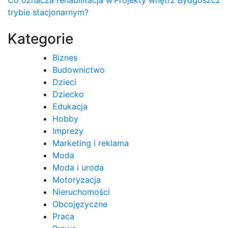
Nawigacja
Co oznacza rehabilitacja w
Projekty wnętrz Bydgoszcz
trybie stacjonarnym?
wpisu
Kategorie
Biznes
Budownictwo
Dzieci
Dziecko
Edukacja
Hobby
Imprezy
Marketing i reklama
Moda
Moda i uroda
Motoryzacja
Nieruchomości
Obcojęzyczne
Praca