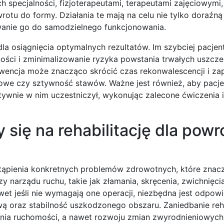
ch specjalności, fizjoterapeutami, terapeutami zajęciowymi
tu do formy. Działania te mają na celu nie tylko doraźn
anie go do samodzielnego funkcjonowania.
dla osiągnięcia optymalnych rezultatów. Im szybciej pacjen
ości i zminimalizowanie ryzyka powstania trwałych uszcze
rwencja może znacząco skrócić czas rekonwalescencji i za
iowe czy sztywność stawów. Ważne jest również, aby pacje
ktywnie w nim uczestniczył, wykonując zalecone ćwiczenia i
się na rehabilitację dla powr
ystąpienia konkretnych problemów zdrowotnych, które znac
 narządu ruchu, takie jak złamania, skręcenia, zwichnięci
wet jeśli nie wymagają one operacji, niezbędna jest odpow
ową oraz stabilność uszkodzonego obszaru. Zaniedbanie reha
enia ruchomości, a nawet rozwoju zmian zwyrodnieniowyc