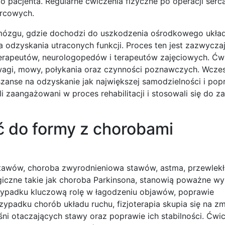
pacjenta. Regularne ćwiczenia fizyczne po operacji serc
ercowych.
 mózgu, gdzie dochodzi do uszkodzenia ośrodkowego ukła
a odzyskania utraconych funkcji. Proces ten jest zazwycza
terapeutów, neurologopedów i terapeutów zajęciowych. Ćw
owagi, mowy, połykania oraz czynności poznawczych. Wcze
szanse na odzyskanie jak największej samodzielności i pop
li zaangażowani w proces rehabilitacji i stosowali się do z
cić do formy z chorobami
 stawów, choroba zwyrodnieniowa stawów, astma, przewlekł
iczne takie jak choroba Parkinsona, stanowią poważne wy
przypadku kluczową rolę w łagodzeniu objawów, poprawie
ypadku chorób układu ruchu, fizjoterapia skupia się na zm
i otaczających stawy oraz poprawie ich stabilności. Ćwic