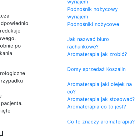
wynajem
Podnośnik nożycowy
zcza
wynajem
 odpowiednio
Podnośniki nożycowe
 redukuje
nowego,
Jak nazwać biuro
dobnie po
rachunkowe?
kania
Aromaterapia jak zrobić?
Domy sprzedaż Koszalin
rologiczne
 przypadku
Aromaterapia jaki olejek na
co?
e
Aromaterapia jak stosować?
pacjenta.
Aromaterapia co to jest?
nięte
Co to znaczy aromaterapia?
u