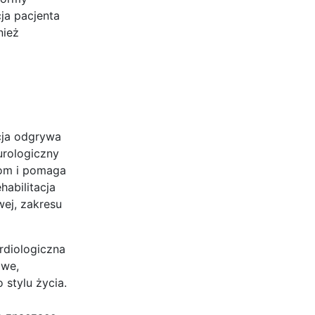
ja pacjenta
nież
cja odgrywa
urologiczny
jom i pomaga
abilitacja
wej, zakresu
rdiologiczna
owe,
stylu życia.