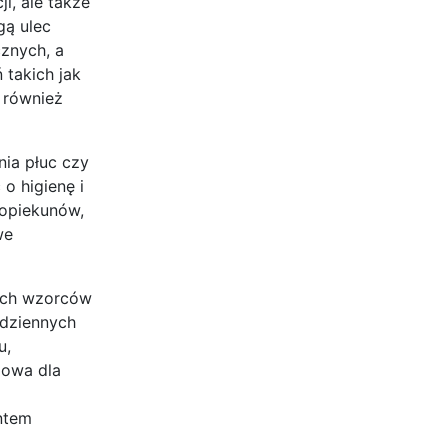
i, ale także
gą ulec
znych, a
 takich jak
t również
nia płuc czy
o higienę i
 opiekunów,
we
wych wzorców
odziennych
u,
zowa dla
ntem