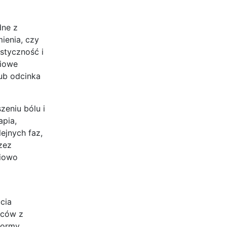
dne z
ienia, czy
astyczność i
niowe
ub odcinka
zeniu bólu i
apia,
ejnych faz,
zez
niowo
cia
źców z
formy