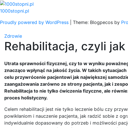
Skip
to
1000stopni.pl
content
Proudly powered by WordPress
|
Theme: Blogpecos by
Pr
Zdrowie
Rehabilitacja, czyli ja
Utrata sprawności fizycznej, czy to w wyniku poważne
znacząco wpłynąć na jakość życia. W takich sytuacjach
celu przywrócenie pacjentowi jak największej samodzi
zaangażowania zarówno ze strony pacjenta, jak i zespo
Rehabilitacja to nie tylko ćwiczenia fizyczne, ale równi
proces holistyczny.
Celem rehabilitacji jest nie tylko leczenie bólu czy prz
powikłaniom i nauczenie pacjenta, jak radzić sobie z o
indywidualnie dopasowany do potrzeb i możliwości pacje