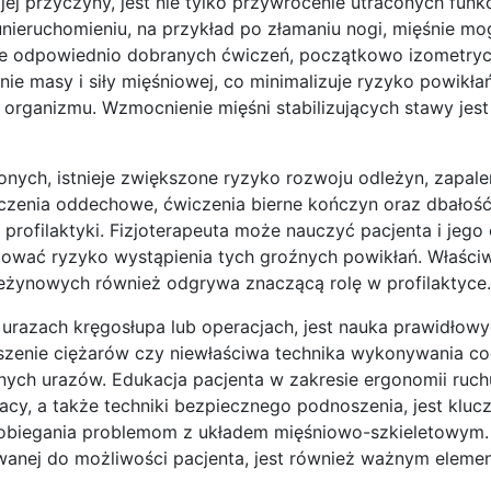
ej przyczyny, jest nie tylko przywrócenie utraconych funkcj
nieruchomieniu, na przykład po złamaniu nogi, mięśnie mo
ie odpowiednio dobranych ćwiczeń, początkowo izometryc
e masy i siły mięśniowej, co minimalizuje ryzyko powikłań
i organizmu. Wzmocnienie mięśni stabilizujących stawy jes
ych, istnieje zwiększone ryzyko rozwoju odleżyn, zapale
czenia oddechowe, ćwiczenia bierne kończyn oraz dbałość 
ofilaktyki. Fizjoterapeuta może nauczyć pacjenta i jego
zować ryzyko wystąpienia tych groźnych powikłań. Właści
eżynowych również odgrywa znaczącą rolę w profilaktyce.
 urazach kręgosłupa lub operacjach, jest nauka prawidło
zenie ciężarów czy niewłaściwa technika wykonywania c
ych urazów. Edukacja pacjenta w zakresie ergonomii ruch
racy, a także techniki bezpiecznego podnoszenia, jest kluc
pobiegania problemom z układem mięśniowo-szkieletowym.
wanej do możliwości pacjenta, jest również ważnym eleme