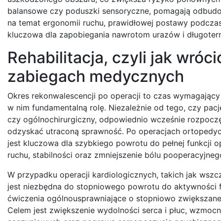
balansowe czy poduszki sensoryczne, pomagają odbudow
na temat ergonomii ruchu, prawidłowej postawy podczas
kluczowa dla zapobiegania nawrotom urazów i długoterm
Rehabilitacja, czyli jak wróc
zabiegach medycznych
Okres rekonwalescencji po operacji to czas wymagający 
w nim fundamentalną rolę. Niezależnie od tego, czy pacj
czy ogólnochirurgiczny, odpowiednio wcześnie rozpoczę
odzyskać utraconą sprawność. Po operacjach ortopedyczn
jest kluczowa dla szybkiego powrotu do pełnej funkcji 
ruchu, stabilności oraz zmniejszenie bólu pooperacyjneg
W przypadku operacji kardiologicznych, takich jak wszc
jest niezbędna do stopniowego powrotu do aktywności 
ćwiczenia ogólnousprawniające o stopniowo zwiększanej
Celem jest zwiększenie wydolności serca i płuc, wzmocn