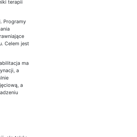
ki terapii
j. Programy
zania
rawniające
u. Celem jest
bilitacja ma
nacji, a
lnie
jęciową, a
radzeniu