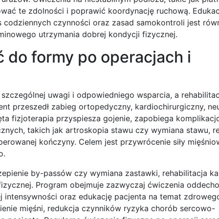
ać te zdolności i poprawić koordynację ruchową. Edukac
 codziennych czynności oraz zasad samokontroli jest rów
inowego utrzymania dobrej kondycji fizycznej.
ić do formy po operacjach i
szczególnej uwagi i odpowiedniego wsparcia, a rehabilita
ent przeszedł zabieg ortopedyczny, kardiochirurgiczny, ne
ta fizjoterapia przyspiesza gojenie, zapobiega komplikac
ych, takich jak artroskopia stawu czy wymiana stawu, reh
operowanej kończyny. Celem jest przywrócenie siły mięśnio
o.
zepienie by-passów czy wymiana zastawki, rehabilitacja ka
fizycznej. Program obejmuje zazwyczaj ćwiczenia oddech
 intensywności oraz edukację pacjenta na temat zdrowego 
ienie mięśni, redukcja czynników ryzyka chorób sercowo-