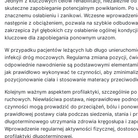
Jednym z kluczowych celów rehabilitacji, niezależnie od j
skuteczne zapobieganie potencjalnym powikłaniom. Po u
znacznemu osłabieniu i zanikowi. Wczesne wprowadzen
następnie z obciążeniem, pozwala na szybkie odbudowani
zakrzepica żył głębokich czy osłabienie ogólnej kondycj
kluczowe dla zapobiegania ponownym urazom.
W przypadku pacjentów leżących lub długo unieruchomion
infekcji dróg moczowych. Regularna zmiana pozycji, ćwi
odpowiednie nawodnienie są podstawowymi elementami pr
jak prawidłowo wykonywać te czynności, aby zminimali
pozycjonowanie ciała i stosowanie materacy przeciwodl
Kolejnym ważnym aspektem profilaktyki, szczególnie po
ruchowych. Niewłaściwa postawa, nieprawidłowe podnos
czynności mogą prowadzić do przeciążeń, bólu i ponown
prawidłowej postawy ciała podczas siedzenia, stania i p
długoterminowego utrzymania zdrowia kręgosłupa i za
Wprowadzenie regularnej aktywności fizycznej, dostoso
profilaktyki długoterminowej.