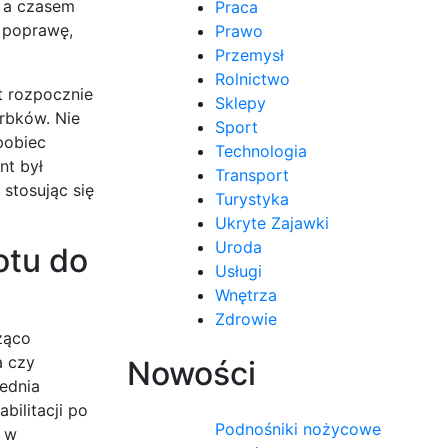
, a czasem
Praca
ą poprawę,
Prawo
Przemysł
Rolnictwo
t rozpocznie
Sklepy
rbków. Nie
Sport
pobiec
Technologia
nt był
Transport
 stosując się
Turystyka
Ukryte Zajawki
Uroda
otu do
Usługi
Wnętrza
Zdrowie
ząco
a czy
Nowości
iednia
bilitacji po
Podnośniki nożycowe
h w