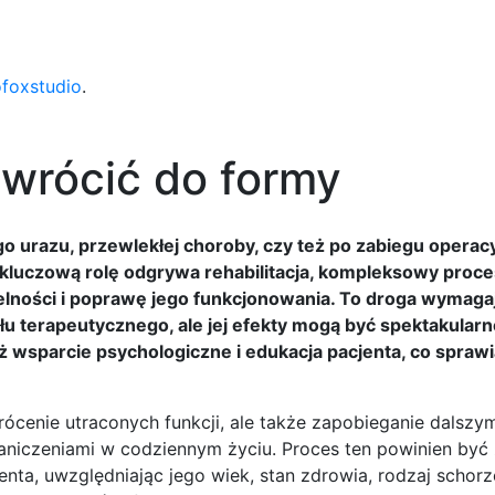
ofoxstudio
.
k wrócić do formy
go urazu, przewlekłej choroby, czy też po zabiegu opera
 kluczową rolę odgrywa rehabilitacja, kompleksowy proc
elności i poprawę jego funkcjonowania. To droga wymaga
łu terapeutycznego, ale jej efekty mogą być spektakularn
eż wsparcie psychologiczne i edukacja pacjenta, co sprawia
ywrócenie utraconych funkcji, ale także zapobieganie dalszy
graniczeniami w codziennym życiu. Proces ten powinien by
nta, uwzględniając jego wiek, stan zdrowia, rodzaj schorz