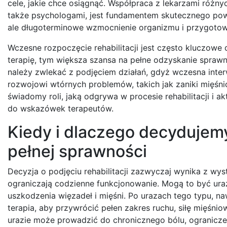
cele, jakie chce osiągnąć. Współpraca z lekarzami różny
także psychologami, jest fundamentem skutecznego powro
ale długoterminowe wzmocnienie organizmu i przygotow
Wczesne rozpoczęcie rehabilitacji jest często kluczowe 
terapię, tym większa szansa na pełne odzyskanie sprawn
należy zwlekać z podjęciem działań, gdyż wczesna inte
rozwojowi wtórnych problemów, takich jak zaniki mięśn
świadomy roli, jaką odgrywa w procesie rehabilitacji i a
do wskazówek terapeutów.
Kiedy i dlaczego decydujemy 
pełnej sprawności
Decyzja o podjęciu rehabilitacji zazwyczaj wynika z w
ograniczają codzienne funkcjonowanie. Mogą to być urazy
uszkodzenia więzadeł i mięśni. Po urazach tego typu, na
terapia, aby przywrócić pełen zakres ruchu, siłę mięśni
urazie może prowadzić do chronicznego bólu, ogranicz