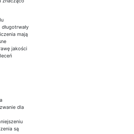
a znacząco
du
j długotrwały
iczenia mają
sne
rawę jakości
aleceń
a
zwanie dla
niejszeniu
zenia są