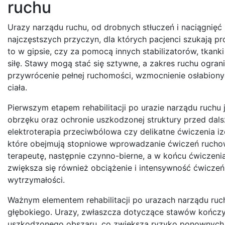
ruchu
Urazy narządu ruchu, od drobnych stłuczeń i naciągnięć
najczęstszych przyczyn, dla których pacjenci szukają pro
to w gipsie, czy za pomocą innych stabilizatorów, tkanki 
siłę. Stawy mogą stać się sztywne, a zakres ruchu ogran
przywrócenie pełnej ruchomości, wzmocnienie osłabionyc
ciała.
Pierwszym etapem rehabilitacji po urazie narządu ruchu j
obrzęku oraz ochronie uszkodzonej struktury przed dals
elektroterapia przeciwbólowa czy delikatne ćwiczenia i
które obejmują stopniowe wprowadzanie ćwiczeń rucho
terapeutę, następnie czynno-bierne, a w końcu ćwiczen
zwiększa się również obciążenie i intensywność ćwiczeń
wytrzymałości.
Ważnym elementem rehabilitacji po urazach narządu ruchu
głębokiego. Urazy, zwłaszcza dotyczące stawów kończ
uszkodzonego obszaru, co zwiększa ryzyko ponownych ur