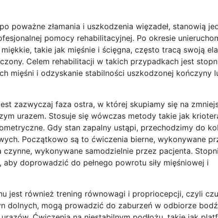
 po poważne złamania i uszkodzenia więzadeł, stanowią je
fesjonalnej pomocy rehabilitacyjnej. Po okresie unieruchom
miękkie, takie jak mięśnie i ścięgna, często tracą swoją el
iczony. Celem rehabilitacji w takich przypadkach jest stop
h mięśni i odzyskanie stabilności uszkodzonej kończyny l
est zazwyczaj faza ostra, w której skupiamy się na zmniejs
zym urazem. Stosuje się wówczas metody takie jak krioter
zometryczne. Gdy stan zapalny ustąpi, przechodzimy do kol
wych. Początkowo są to ćwiczenia bierne, wykonywane pr
ia czynne, wykonywane samodzielnie przez pacjenta. Stop
, aby doprowadzić do pełnego powrotu siły mięśniowej i
 jest również trening równowagi i propriocepcji, czyli czu
yn dolnych, mogą prowadzić do zaburzeń w odbiorze bod
azów. Ćwiczenia na niestabilnym podłożu, takie jak plat