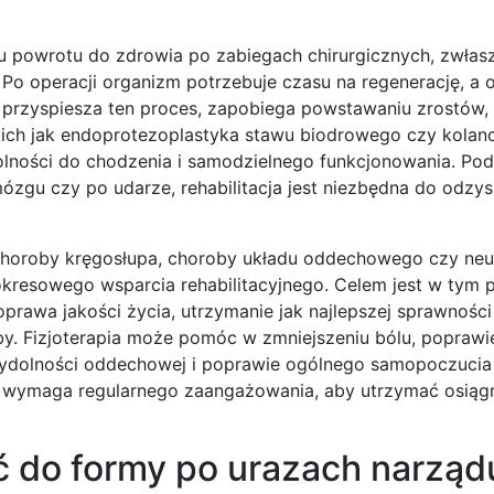
su powrotu do zdrowia po zabiegach chirurgicznych, zwłas
 Po operacji organizm potrzebuje czasu na regenerację, a
 przyspiesza ten proces, zapobiega powstawaniu zrostów,
akich jak endoprotezoplastyka stawu biodrowego czy kola
dolności do chodzenia i samodzielnego funkcjonowania. Po
ózgu czy po udarze, rehabilitacja jest niezbędna do odzys
 choroby kręgosłupa, choroby układu oddechowego czy neu
okresowego wsparcia rehabilitacyjnego. Celem jest w tym
oprawa jakości życia, utrzymanie jak najlepszej sprawności
by. Fizjoterapia może pomóc w zmniejszeniu bólu, poprawi
ydolności oddechowej i poprawie ogólnego samopoczucia 
 i wymaga regularnego zaangażowania, aby utrzymać osiąg
cić do formy po urazach narząd