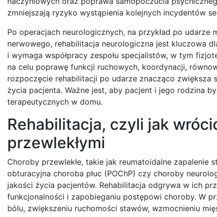
naczyniowych oraz poprawa samopoczucia psychicznego 
zmniejszają ryzyko wystąpienia kolejnych incydentów s
Po operacjach neurologicznych, na przykład po udarze
nerwowego, rehabilitacja neurologiczna jest kluczowa dl
i wymaga współpracy zespołu specjalistów, w tym fizjo
na celu poprawę funkcji ruchowych, koordynacji, równ
rozpoczęcie rehabilitacji po udarze znacząco zwiększa 
życia pacjenta. Ważne jest, aby pacjent i jego rodzina by
terapeutycznych w domu.
Rehabilitacja, czyli jak wró
przewlekłymi
Choroby przewlekłe, takie jak reumatoidalne zapalenie
obturacyjna choroba płuc (POChP) czy choroby neurolog
jakości życia pacjentów. Rehabilitacja odgrywa w ich 
funkcjonalności i zapobieganiu postępowi choroby. W prz
bólu, zwiększeniu ruchomości stawów, wzmocnieniu mięśn