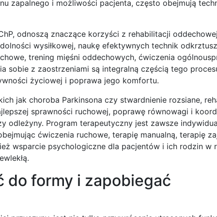
u zapalnego i możliwości pacjenta, często obejmują techni
hP, odnoszą znaczące korzyści z rehabilitacji oddechowe
ydolności wysiłkowej, naukę efektywnych technik odkrztus
echowe, trening mięśni oddechowych, ćwiczenia ogólnousp
ia sobie z zaostrzeniami są integralną częścią tego proces
ywności życiowej i poprawa jego komfortu.
ch jak choroba Parkinsona czy stwardnienie rozsiane, reha
ajlepszej sprawności ruchowej, poprawę równowagi i koordy
zy odleżyny. Program terapeutyczny jest zawsze indywidua
bejmując ćwiczenia ruchowe, terapię manualną, terapię za
ież wsparcie psychologiczne dla pacjentów i ich rodzin w 
ewlekłą.
ić do formy i zapobiegać