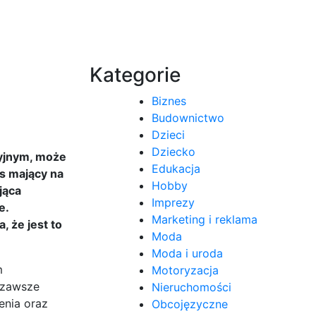
Kategorie
Biznes
Budownictwo
Dzieci
Dziecko
cyjnym, może
Edukacja
es mający na
Hobby
jąca
Imprezy
e.
Marketing i reklama
, że jest to
Moda
Moda i uroda
m
Motoryzacja
ć zawsze
Nieruchomości
enia oraz
Obcojęzyczne