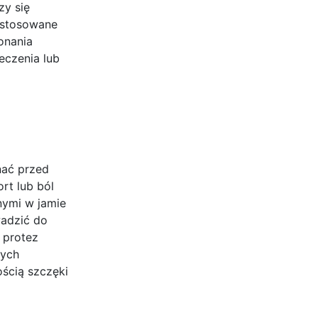
zy się
 stosowane
onania
eczenia lub
nać przed
rt lub ból
ymi w jamie
wadzić do
 protez
tych
ścią szczęki