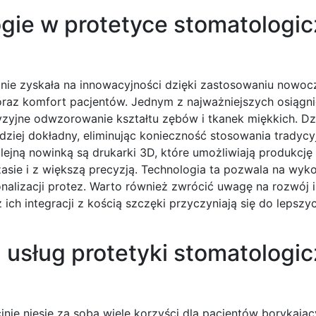
gie w protetyce stomatologic
inie zyskała na innowacyjności dzięki zastosowaniu nowo
 oraz komfort pacjentów. Jednym z najważniejszych osiągni
yzyjne odwzorowanie kształtu zębów i tkanek miękkich. Dz
rdziej dokładny, eliminując konieczność stosowania tradyc
lejną nowinką są drukarki 3D, które umożliwiają produkcję
sie i z większą precyzją. Technologia ta pozwala na wyko
alizacji protez. Warto również zwrócić uwagę na rozwój i
ich integracji z kością szczęki przyczyniają się do lepsz
z usług protetyki stomatologi
inie niesie za sobą wiele korzyści dla pacjentów borykając