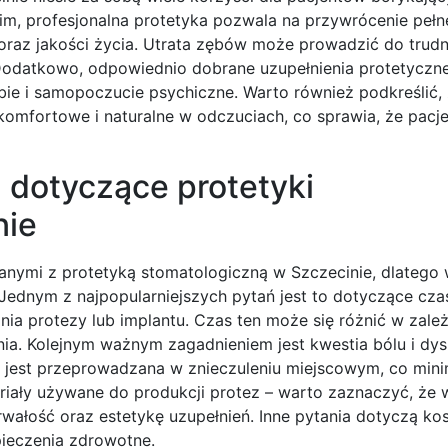
, profesjonalna protetyka pozwala na przywrócenie pełne
oraz jakości życia. Utrata zębów może prowadzić do trud
 Dodatkowo, odpowiednio dobrane uzupełnienia protetyczn
ie i samopoczucie psychiczne. Warto również podkreślić,
komfortowe i naturalne w odczuciach, co sprawia, że pacj
a dotyczące protetyki
nie
anymi z protetyką stomatologiczną w Szczecinie, dlatego
ednym z najpopularniejszych pytań jest to dotyczące czas
nia protezy lub implantu. Czas ten może się różnić w zale
ia. Kolejnym ważnym zagadnieniem jest kwestia bólu i dy
est przeprowadzana w znieczuleniu miejscowym, co minim
riały używane do produkcji protez – warto zaznaczyć, że 
rwałość oraz estetykę uzupełnień. Inne pytania dotyczą k
pieczenia zdrowotne.