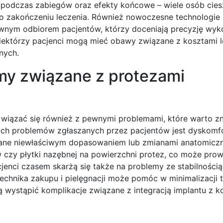
podczas zabiegów oraz efekty końcowe – wiele osób cies
po zakończeniu leczenia. Również nowoczesne technologie
ywnym odbiorem pacjentów, którzy doceniają precyzję wyk
niektórzy pacjenci mogą mieć obawy związane z kosztami l
nych.
emy związane z protezami
 wiązać się również z pewnymi problemami, które warto z
zych problemów zgłaszanych przez pacjentów jest dyskomfo
ane niewłaściwym dopasowaniem lub zmianami anatomiczn
w czy płytki nazębnej na powierzchni protez, co może pro
jenci czasem skarżą się także na problemy ze stabilnością
chnika zakupu i pielęgnacji może pomóc w minimalizacji 
wystąpić komplikacje związane z integracją implantu z ko