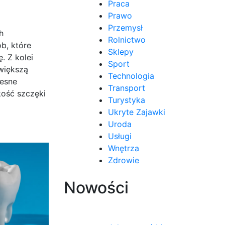
Praca
Prawo
Przemysł
h
Rolnictwo
b, które
Sklepy
. Z kolei
Sport
 większą
Technologia
zesne
Transport
kość szczęki
Turystyka
Ukryte Zajawki
Uroda
Usługi
Wnętrza
Zdrowie
Nowości