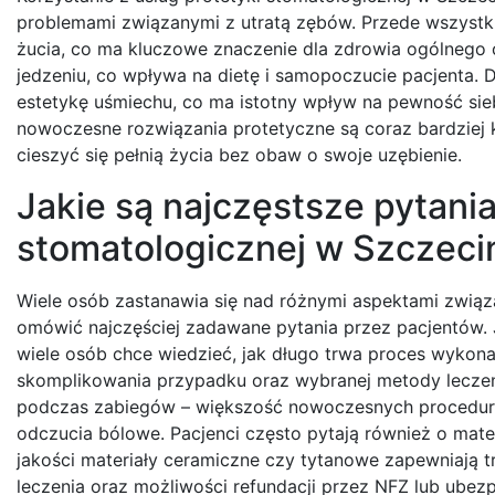
problemami związanymi z utratą zębów. Przede wszystkim
żucia, co ma kluczowe znaczenie dla zdrowia ogólnego 
jedzeniu, co wpływa na dietę i samopoczucie pacjenta.
estetykę uśmiechu, co ma istotny wpływ na pewność sieb
nowoczesne rozwiązania protetyczne są coraz bardziej 
cieszyć się pełnią życia bez obaw o swoje uzębienie.
Jakie są najczęstsze pytani
stomatologicznej w Szczeci
Wiele osób zastanawia się nad różnymi aspektami związ
omówić najczęściej zadawane pytania przez pacjentów. J
wiele osób chce wiedzieć, jak długo trwa proces wykona
skomplikowania przypadku oraz wybranej metody leczen
podczas zabiegów – większość nowoczesnych procedur j
odczucia bólowe. Pacjenci często pytają również o mate
jakości materiały ceramiczne czy tytanowe zapewniają t
leczenia oraz możliwości refundacji przez NFZ lub ubez