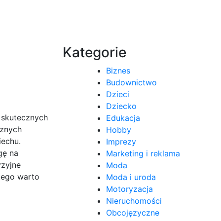
Kategorie
Biznes
Budownictwo
Dzieci
Dziecko
h skutecznych
Edukacja
cznych
Hobby
iechu.
Imprezy
gę na
Marketing i reklama
yzyjne
Moda
tego warto
Moda i uroda
Motoryzacja
Nieruchomości
Obcojęzyczne