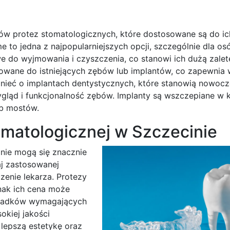
ów protez stomatologicznych, które dostosowane są do ic
to jedna z najpopularniejszych opcji, szczególnie dla osó
we do wyjmowania i czyszczenia, co stanowi ich dużą zaletę
ocowane do istniejących zębów lub implantów, co zapewnia
nieć o implantach dentystycznych, które stanowią nowoc
gląd i funkcjonalność zębów. Implanty są wszczepiane w 
ub mostów.
tomatologicznej w Szczecinie
nie mogą się znacznie
aj zastosowanej
zenie lekarza. Protezy
dnak ich cena może
ypadków wymagających
kiej jakości
lepszą estetykę oraz