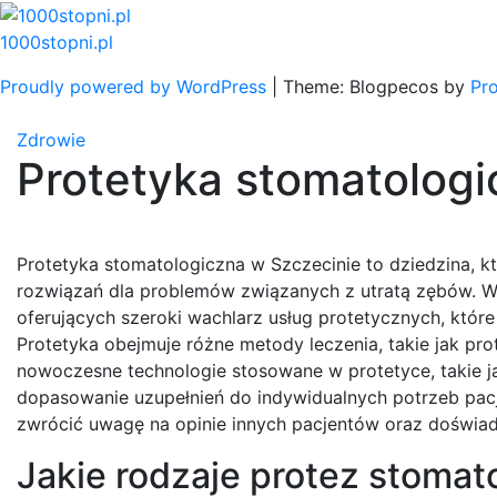
Skip
to
1000stopni.pl
content
Proudly powered by WordPress
|
Theme: Blogpecos by
Pr
Zdrowie
Protetyka stomatologi
Protetyka stomatologiczna w Szczecinie to dziedzina, 
rozwiązań dla problemów związanych z utratą zębów. W
oferujących szeroki wachlarz usług protetycznych, które
Protetyka obejmuje różne metody leczenia, takie jak pr
nowoczesne technologie stosowane w protetyce, takie j
dopasowanie uzupełnień do indywidualnych potrzeb pacj
zwrócić uwagę na opinie innych pacjentów oraz doświad
Jakie rodzaje protez stoma