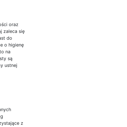
ości oraz
j zaleca się
ast do
e o higienę
to na
sty są
y ustnej
nnych
ug
zystające z