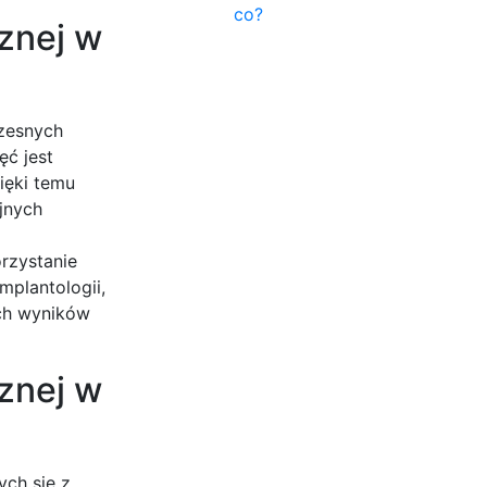
co?
znej w
czesnych
ęć jest
ięki temu
yjnych
rzystanie
mplantologii,
ych wyników
cznej w
ych się z