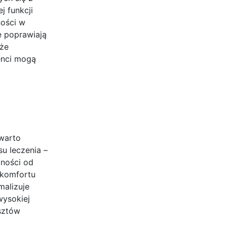
j funkcji
ności w
e poprawiają
 że
enci mogą
 warto
u leczenia –
żności od
skomfortu
alizuje
wysokiej
osztów