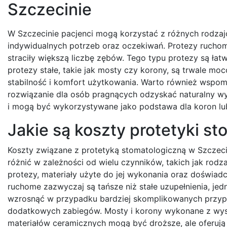
Szczecinie
W Szczecinie pacjenci mogą korzystać z różnych rodzaj
indywidualnych potrzeb oraz oczekiwań. Protezy ruchome 
straciły większą liczbę zębów. Tego typu protezy są łat
protezy stałe, takie jak mosty czy korony, są trwale m
stabilność i komfort użytkowania. Warto również wspom
rozwiązanie dla osób pragnących odzyskać naturalny wy
i mogą być wykorzystywane jako podstawa dla koron l
Jakie są koszty protetyki s
Koszty związane z protetyką stomatologiczną w Szczeci
różnić w zależności od wielu czynników, takich jak rodz
protezy, materiały użyte do jej wykonania oraz doświadc
ruchome zazwyczaj są tańsze niż stałe uzupełnienia, je
wzrosnąć w przypadku bardziej skomplikowanych prz
dodatkowych zabiegów. Mosty i korony wykonane z wyso
materiałów ceramicznych mogą być droższe, ale oferują 