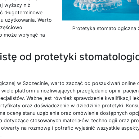
aj wyższy niż
eść długoterminowe
tu użytkowania. Warto
częściowo
Protetyka stomatologiczna 
co może wpłynąć na
istę od protetyki stomatologi
gicznej w Szczecinie, warto zacząć od poszukiwań online 
 wiele platform umożliwiających przeglądanie opinii pacje
jalistów. Ważne jest również sprawdzenie kwalifikacji lek
tyfikaty oraz doświadczenie w dziedzinie protetyki. Konsu
na ocenę stanu uzębienia oraz omówienie dostępnych opcj
a dotyczące stosowanych materiałów, technologii oraz pr
 otwarty na rozmowę i potrafić wyjaśnić wszystkie aspekt
.