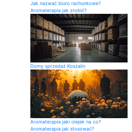
Jak nazwać biuro rachunkowe?
Aromaterapia jak zrobić?
Domy sprzedaż Koszalin
Aromaterapia jaki olejek na co?
Aromaterapia jak stosować?