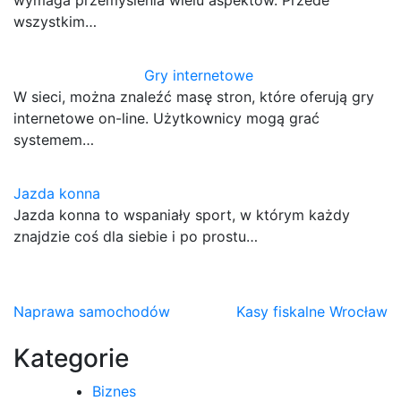
wymaga przemyślenia wielu aspektów. Przede
wszystkim…
Gry internetowe
W sieci, można znaleźć masę stron, które oferują gry
internetowe on-line. Użytkownicy mogą grać
systemem…
Jazda konna
Jazda konna to wspaniały sport, w którym każdy
znajdzie coś dla siebie i po prostu…
Nawigacja
Naprawa samochodów
Kasy fiskalne Wrocław
wpisu
Kategorie
Biznes