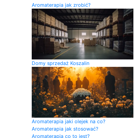
Aromaterapia jak zrobić?
Domy sprzedaż Koszalin
Aromaterapia jaki olejek na co?
Aromaterapia jak stosować?
Aromaterapia co to jest?