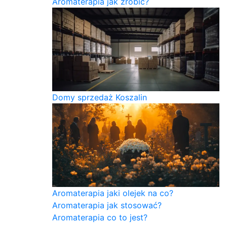
Aromaterapia jak zrobić?
Domy sprzedaż Koszalin
Aromaterapia jaki olejek na co?
Aromaterapia jak stosować?
Aromaterapia co to jest?