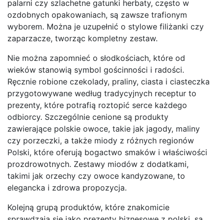
palarni czy szlachetne gatunki herbaty, często w
ozdobnych opakowaniach, są zawsze trafionym
wyborem. Można je uzupełnić o stylowe filiżanki czy
zaparzacze, tworząc kompletny zestaw.
Nie można zapomnieć o słodkościach, które od
wieków stanowią symbol gościnności i radości.
Ręcznie robione czekolady, praliny, ciasta i ciasteczka
przygotowywane według tradycyjnych receptur to
prezenty, które potrafią roztopić serce każdego
odbiorcy. Szczególnie cenione są produkty
zawierające polskie owoce, takie jak jagody, maliny
czy porzeczki, a także miody z różnych regionów
Polski, które oferują bogactwo smaków i właściwości
prozdrowotnych. Zestawy miodów z dodatkami,
takimi jak orzechy czy owoce kandyzowane, to
elegancka i zdrowa propozycja.
Kolejną grupą produktów, które znakomicie
sprawdzają się jako prezenty biznesowe z polski, są