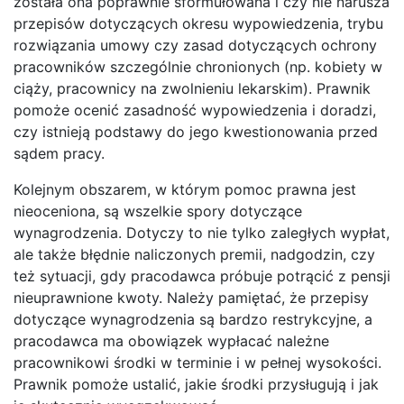
została ona poprawnie sformułowana i czy nie narusza
przepisów dotyczących okresu wypowiedzenia, trybu
rozwiązania umowy czy zasad dotyczących ochrony
pracowników szczególnie chronionych (np. kobiety w
ciąży, pracownicy na zwolnieniu lekarskim). Prawnik
pomoże ocenić zasadność wypowiedzenia i doradzi,
czy istnieją podstawy do jego kwestionowania przed
sądem pracy.
Kolejnym obszarem, w którym pomoc prawna jest
nieoceniona, są wszelkie spory dotyczące
wynagrodzenia. Dotyczy to nie tylko zaległych wypłat,
ale także błędnie naliczonych premii, nadgodzin, czy
też sytuacji, gdy pracodawca próbuje potrącić z pensji
nieuprawnione kwoty. Należy pamiętać, że przepisy
dotyczące wynagrodzenia są bardzo restrykcyjne, a
pracodawca ma obowiązek wypłacać należne
pracownikowi środki w terminie i w pełnej wysokości.
Prawnik pomoże ustalić, jakie środki przysługują i jak