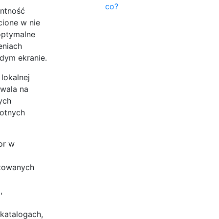
co?
antność
cione w nie
 optymalne
eniach
dym ekranie.
lokalnej
zwala na
ych
rotnych
or w
izowanych
,
katalogach,