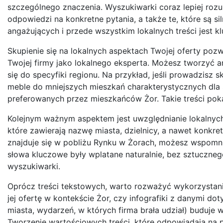
szczególnego znaczenia. Wyszukiwarki coraz lepiej rozum
odpowiedzi na konkretne pytania, a także te, które są s
angażujących i przede wszystkim lokalnych treści jest 
Skupienie się na lokalnych aspektach Twojej oferty pozw
Twojej firmy jako lokalnego eksperta. Możesz tworzyć a
się do specyfiki regionu. Na przykład, jeśli prowadzisz
meble do mniejszych mieszkań charakterystycznych dla s
preferowanych przez mieszkańców Żor. Takie treści poka
Kolejnym ważnym aspektem jest uwzględnianie lokalnych
które zawierają nazwę miasta, dzielnicy, a nawet konkret
znajduje się w pobliżu Rynku w Żorach, możesz wspomni
słowa kluczowe były wplatane naturalnie, bez sztuczne
wyszukiwarki.
Oprócz treści tekstowych, warto rozważyć wykorzystanie 
jej ofertę w kontekście Żor, czy infografiki z danymi d
miasta, wydarzeń, w których firma brała udział) buduje w
Tworzenie wartościowych treści, które odpowiadają na p