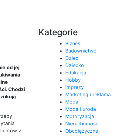
Kategorie
Biznes
Budownictwo
Dzieci
Dziecko
e od jej
Edukacja
zukiwania
Hobby
gine
Imprezy
ści. Chodzi
Marketing i reklama
szukują
Moda
Moda i uroda
rzeby
Motoryzacja
pytania
Nieruchomości
lientów z
Obcojęzyczne