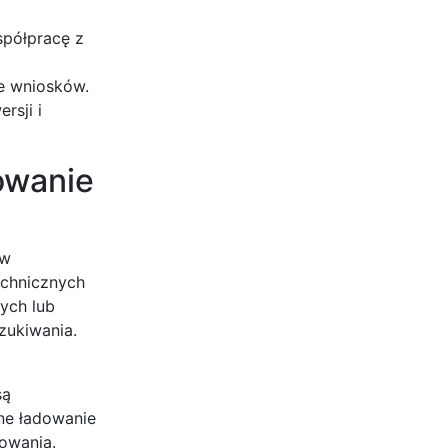
spółpracę z
e wniosków.
rsji i
owanie
 w
echnicznych
nych lub
zukiwania.
są
lne ładowanie
owania.