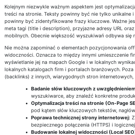
Kolejnym niezwykle ważnym aspektem jest optymalizacj
treści na stronie. Teksty powinny być nie tylko unikalne
powinny być zidentyfikowane frazy kluczowe. Ważne jest
meta tagi (title i description), przyjazne adresy URL or
mobilnych. Obecnie większość wyszukiwań odbywa się na
Nie można zapominać o elementach pozycjonowania off-p
widoczności. Oznacza to między innymi umieszczenie fi
wyświetlanie jej na mapach Google i w lokalnych wynik
lokalnych katalogach firm i portalach branżowych. Poz
(backlinks) z innych, wiarygodnych stron internetowych
Badanie słów kluczowych z uwzględnieniem l
wyszukiwarce, aby znaleźć konkretne produkt
Optymalizacja treści na stronie (On-Page S
pod kątem słów kluczowych tekstów, nagłó
Poprawa technicznej strony internetowej:
Z
bezpiecznego połączenia (HTTPS) i logicznej 
Budowanie lokalnej widoczności (Local SEO