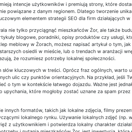
ieją intencje użytkowników i premiują strony, które dosta
ilnie powiązane z danym regionem. Dlatego tworzenie unika
kluczowym elementem strategii SEO dla firm działających w
ala nie tylko przyciągnąć mieszkańców Żor, ale także budu
rtykuły blogowe, poradniki, opisy produktów czy usługi, k
 sklep meblowy w Żorach, możesz napisać artykuł o tym, ja
tarszych osiedli w mieście, lub o trendach w aranżacji wn
zują, że rozumiesz potrzeby lokalnej społeczności.
 słów kluczowych w treści. Oprócz fraz ogólnych, warto 
nych ulic czy punktów orientacyjnych. Na przykład, jeśli T
eć o tym w kontekście łatwego dojazdu. Ważne jest jednak
go upychania, które mogłoby zostać uznane za spam przez
innych formatów, takich jak lokalne zdjęcia, filmy prezent
otyczącymi lokalnego rynku. Używanie lokalnych zdjęć (np.
ięź z użytkownikiem i potwierdza lokalny charakter działal
otrzeby i pytania mieszkańców Żor, jest inwestycją, która