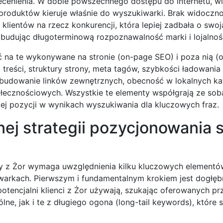
zecenienia. W dobie powszechnego dostępu do internetu, w
roduktów kieruje właśnie do wyszukiwarki. Brak widoczn
klientów na rzecz konkurencji, która lepiej zadbała o swo
e, budując długoterminową rozpoznawalność marki i lojalnoś
ić na te wykonywane na stronie (on-page SEO) i poza nią (
 treści, struktury strony, meta tagów, szybkości ładowania
 budowanie linków zewnętrznych, obecność w lokalnych ka
ołecznościowych. Wszystkie te elementy współgrają ze sob
szej pozycji w wynikach wyszukiwania dla kluczowych fraz.
j strategii pozycjonowania s
my z Żor wymaga uwzględnienia kilku kluczowych elementów
arkach. Pierwszym i fundamentalnym krokiem jest dogłęb
otencjalni klienci z Żor używają, szukając oferowanych pr
e, jak i te z długiego ogona (long-tail keywords), które s