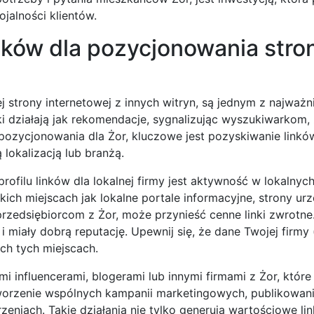
jalności klientów.
inków dla pozycjonowania stro
j strony internetowej z innych witryn, są jednym z najważn
i działają jak rekomendacje, sygnalizując wyszukiwarkom,
pozycjonowania dla Żor, kluczowe jest pozyskiwanie linków
lokalizacją lub branżą.
filu linków dla lokalnej firmy jest aktywność w lokalnyc
akich miejscach jak lokalne portale informacyjne, strony u
zedsiębiorcom z Żor, może przynieść cenne linki zwrotne.
 miały dobrą reputację. Upewnij się, że dane Twojej firmy
ch tych miejscach.
 influencerami, blogerami lub innymi firmami z Żor, które
orzenie wspólnych kampanii marketingowych, publikowani
eniach. Takie działania nie tylko generują wartościowe link