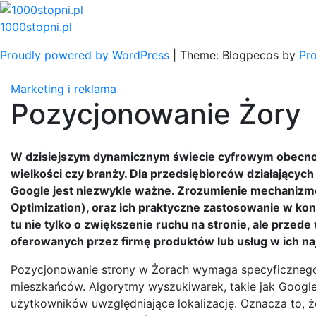
Skip
to
1000stopni.pl
content
Proudly powered by WordPress
|
Theme: Blogpecos by
Pr
Marketing i reklama
Pozycjonowanie Żory
W dzisiejszym dynamicznym świecie cyfrowym obecność 
wielkości czy branży. Dla przedsiębiorców działającyc
Google jest niezwykle ważne. Zrozumienie mechanizmó
Optimization), oraz ich praktyczne zastosowanie w kon
tu nie tylko o zwiększenie ruchu na stronie, ale przed
oferowanych przez firmę produktów lub usług w ich najb
Pozycjonowanie strony w Żorach wymaga specyficznego 
mieszkańców. Algorytmy wyszukiwarek, takie jak Google,
użytkowników uwzględniające lokalizację. Oznacza to, że