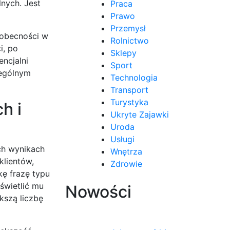
nych. Jest
Praca
Prawo
Przemysł
 obecności w
Rolnictwo
i, po
Sklepy
ncjalni
Sport
zególnym
Technologia
Transport
Turystyka
h i
Ukryte Zajawki
Uroda
Usługi
ch wynikach
Wnętrza
klientów,
Zdrowie
kę frazę typu
świetlić mu
Nowości
kszą liczbę