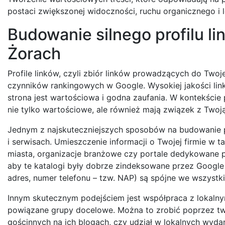
postaci zwiększonej widoczności, ruchu organicznego i lo
Budowanie silnego profilu l
Żorach
Profile linków, czyli zbiór linków prowadzących do Twoje
czynników rankingowych w Google. Wysokiej jakości link
strona jest wartościowa i godna zaufania. W kontekście 
nie tylko wartościowe, ale również mają związek z Twoją 
Jednym z najskuteczniejszych sposobów na budowanie pro
i serwisach. Umieszczenie informacji o Twojej firmie w t
miasta, organizacje branżowe czy portale dedykowane pr
aby te katalogi były dobrze zindeksowane przez Google i
adres, numer telefonu – tzw. NAP) są spójne we wszystki
Innym skutecznym podejściem jest współpraca z lokalnymi
powiązane grupy docelowe. Można to zrobić poprzez tw
gościnnych na ich blogach, czy udział w lokalnych wydarz