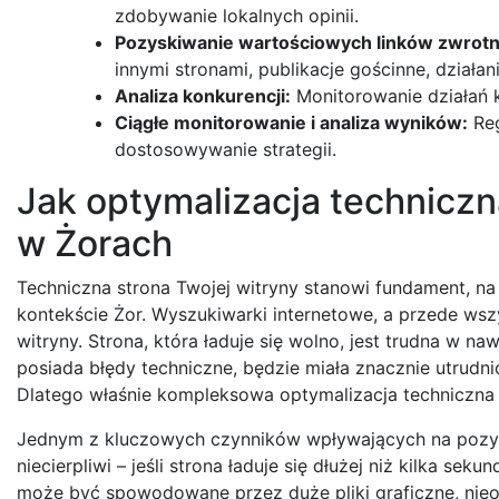
zdobywanie lokalnych opinii.
Pozyskiwanie wartościowych linków zwrotn
innymi stronami, publikacje gościnne, działan
Analiza konkurencji:
Monitorowanie działań 
Ciągłe monitorowanie i analiza wyników:
Reg
dostosowywanie strategii.
Jak optymalizacja technicz
w Żorach
Techniczna strona Twojej witryny stanowi fundament, na
kontekście Żor. Wyszukiwarki internetowe, a przede w
witryny. Strona, która ładuje się wolno, jest trudna w n
posiada błędy techniczne, będzie miała znacznie utrud
Dlatego właśnie kompleksowa optymalizacja techniczna j
Jednym z kluczowych czynników wpływających na pozyc
niecierpliwi – jeśli strona ładuje się dłużej niż kilka s
może być spowodowane przez duże pliki graficzne, nie