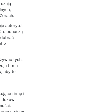
rczają
lnych,
 Żorach.
je autorytet
tóre odnoszą
k dobrać
ętrz
używać tych,
woja firma
, aby te
ujące firmę i
 widoków
ności.
 procentuje w