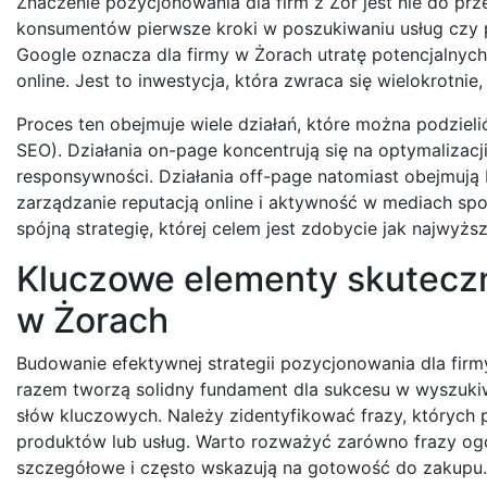
Znaczenie pozycjonowania dla firm z Żor jest nie do pr
konsumentów pierwsze kroki w poszukiwaniu usług czy p
Google oznacza dla firmy w Żorach utratę potencjalnych 
online. Jest to inwestycja, która zwraca się wielokrotni
Proces ten obejmuje wiele działań, które można podziel
SEO). Działania on-page koncentrują się na optymalizacji
responsywności. Działania off-page natomiast obejmują
zarządzanie reputacją online i aktywność w mediach sp
spójną strategię, której celem jest zdobycie jak najwyż
Kluczowe elementy skuteczne
w Żorach
Budowanie efektywnej strategii pozycjonowania dla fir
razem tworzą solidny fundament dla sukcesu w wyszukiw
słów kluczowych. Należy zidentyfikować frazy, których p
produktów lub usług. Warto rozważyć zarówno frazy ogóln
szczegółowe i często wskazują na gotowość do zakupu.