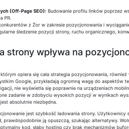
ych (Off-Page SEO):
Budowanie profilu linków poprzez w
ia PR.
konkurentów z Żor w zakresie pozycjonowania i wyciągani
ularne śledzenie pozycji strony, ruchu organicznego, konwe
na strony wpływa na pozycjon
 którym opiera się cała strategia pozycjonowania, również
szystkim Google, przykładają ogromną wagę do aspektów t
awigacji, nie wyświetla się poprawnie na urządzeniach mobil
nione zadanie w zdobyciu wysokich pozycji w wynikach wys
est absolutnie niezbędna.
jonowanie jest szybkość ładowania strony. Użytkownicy 
ekund, prawdopodobnie ją opuszczą, szukając alternatywy. Wo
optymalny kod, słaby hosting czy brak mechanizmów bufor