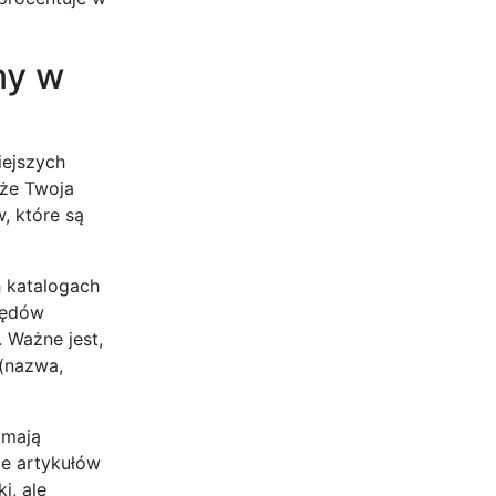
ny w
iejszych
 że Twoja
, które są
h katalogach
rzędów
 Ważne jest,
 (nazwa,
 mają
e artykułów
i, ale