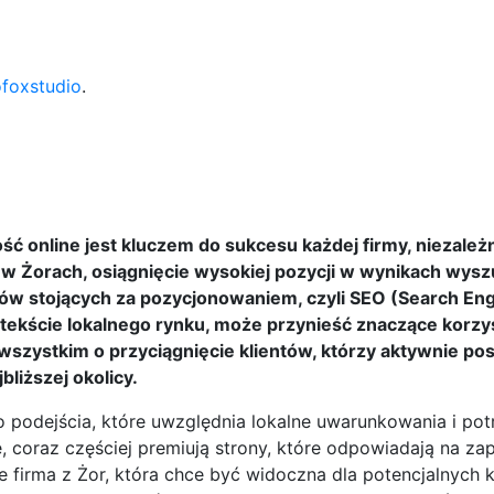
ofoxstudio
.
online jest kluczem do sukcesu każdej firmy, niezależni
h w Żorach, osiągnięcie wysokiej pozycji w wynikach wys
w stojących za pozycjonowaniem, czyli SEO (Search En
tekście lokalnego rynku, może przynieść znaczące korzy
e wszystkim o przyciągnięcie klientów, którzy aktywnie po
liższej okolicy.
podejścia, które uwzględnia lokalne uwarunkowania i pot
 coraz częściej premiują strony, które odpowiadają na za
 firma z Żor, która chce być widoczna dla potencjalnych k