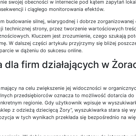
ie swojej obecności w internecie pod kątem zapytań lokal
sekwencji i ciągłego monitorowania efektów.
m budowanie silnej, wiarygodnej i dobrze zorganizowanej
cji technicznej strony, przez tworzenie wartościowych treśc
nościowych. Kluczem jest zrozumienie, czego szukają pote
rmę. W dalszej części artykułu przyjrzymy się bliżej poszc
rcie w dążeniu do sukcesu online.
dla firm działających w Żorac
 mający na celu zwiększenie jej widoczności w organiczny
lnych przedsiębiorców oznacza to możliwość dotarcia do 
onkretnym regionie. Gdy użytkownik wpisuje w wyszukiwar
klep z odzieżą dziecięcą Żory”, wyszukiwarka stara się wy
pozycja w tych wynikach przekłada się bezpośrednio na wię