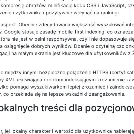
kompresję obrazów, minifikację kodu CSS i JavaScript, c
nie użytkownika i pozytywnie wpłynąć na rankingi.
y aspekt. Obecnie zdecydowana większość wyszukiwań int
Google stosuje zasadę mobile-first indexing, co oznacza,
która nie jest w pełni responsywna, czyli nie dopasowuje s
a osiągnięcie dobrych wyników. Dbanie o czytelną czcionk
acji na małym ekranie jest kluczowe dla użytkowników z 
to między innymi bezpieczne połączenie HTTPS (certyfikat
ny XML ułatwiająca robotom indeksującym zrozumienie zaw
 tylko pomaga wyszukiwarkom lepiej zrozumieć i zaindeks
, co przekłada się na lepsze wskaźniki zaangażowania.
okalnych treści dla pozycjon
, jej lokalny charakter i wartość dla użytkownika nabierają