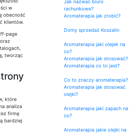
iększość
Jak nazwać biuro
ości w
rachunkowe?
ją obecność
Aromaterapia jak zrobić?
ć klientów.
Domy sprzedaż Koszalin
off-page
 oraz
Aromaterapia jaki olejek na
talogach,
co?
ą, tworząc
Aromaterapia jak stosować?
Aromaterapia co to jest?
trony
Co to znaczy aromaterapia?
Aromaterapia jak stosować
olejki?
, które
na analiza
Aromaterapia jaki zapach na
zez firmę
co?
ą bardziej
Aromaterapia jakie olejki na