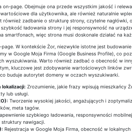
a on-page. Obejmuje ona przede wszystkim jakość i relew
 i wartościowe dla użytkownika, ale również naturalnie wple
 również zadbanie o strukturę strony, czytelne nagłówki,
az szybkość ładowania strony i jej responsywność na urządz
 smartfonach, więc strona musi doskonale działać na każ
age. W kontekście Żor, niezwykle istotne jest budowanie 
rmy w Google Moja Firma (Google Business Profile), co po
ach wyszukiwania. Warto również zadbać o obecność w inn
a tym, kluczowe jest zdobywanie wartościowych linków zw
, co buduje autorytet domeny w oczach wyszukiwarki.
okalizacji:
Zrozumienie, jakie frazy wpisują mieszkańcy Ż
y lub usługi.
EO):
Tworzenie wysokiej jakości, angażujących i zoptymal
wków, meta tagów.
apewnienie szybkiego ładowania, responsywności mobilnej
struktury nawigacji.
):
Rejestracja w Google Moja Firma, obecność w lokalnych 