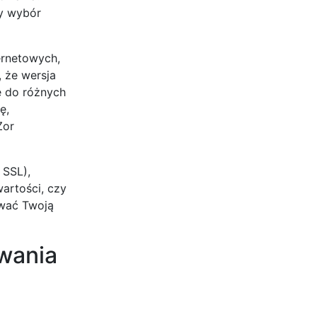
zy wybór
ernetowych,
 że wersja
ię do różnych
ę,
Żor
 SSL),
artości, czy
ować Twoją
owania