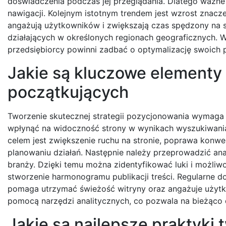
doświadczenia podczas jej przeglądania. Dlatego ważne 
nawigacji. Kolejnym istotnym trendem jest wzrost znaczeni
angażują użytkowników i zwiększają czas spędzony na str
działających w określonych regionach geograficznych. W
przedsiębiorcy powinni zadbać o optymalizację swoich p
Jakie są kluczowe elementy 
początkujących
Tworzenie skutecznej strategii pozycjonowania wymaga
wpłynąć na widoczność strony w wynikach wyszukiwania
celem jest zwiększenie ruchu na stronie, poprawa konw
planowaniu działań. Następnie należy przeprowadzić anali
branży. Dzięki temu można zidentyfikować luki i możliw
stworzenie harmonogramu publikacji treści. Regularne 
pomaga utrzymać świeżość witryny oraz angażuje użytk
pomocą narzędzi analitycznych, co pozwala na bieżąco
Jakie są najlepsze praktyki