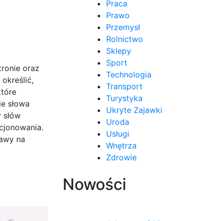
Praca
Prawo
Przemysł
Rolnictwo
Sklepy
Sport
tronie oraz
Technologia
określić,
Transport
które
Turystyka
ie słowa
Ukryte Zajawki
y słów
Uroda
ycjonowania.
Usługi
rawy na
Wnętrza
Zdrowie
Nowości