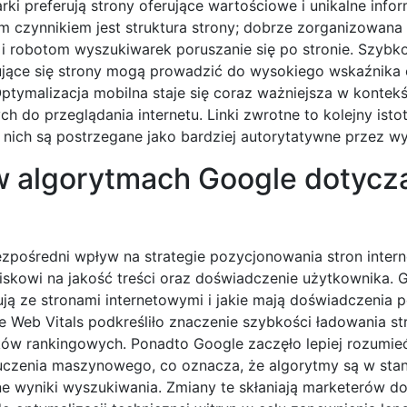
ki preferują strony oferujące wartościowe i unikalne infor
 czynnikiem jest struktura strony; dobrze zorganizowana 
 i robotom wyszukiwarek poruszanie się po stronie. Szybk
dujące się strony mogą prowadzić do wysokiego wskaźnika 
ymalizacja mobilna staje się coraz ważniejsza w kontekś
 do przeglądania internetu. Linki zwrotne to kolejny isto
 nich są postrzegane jako bardziej autorytatywne przez wy
w algorytmach Google dotycz
ezpośredni wpływ na strategie pozycjonowania stron inter
iskowi na jakość treści oraz doświadczenie użytkownika. 
gują ze stronami internetowymi i jakie mają doświadczenia 
e Web Vitals podkreśliło znaczenie szybkości ładowania st
ków rankingowych. Ponadto Google zaczęło lepiej rozumie
 uczenia maszynowego, co oznacza, że algorytmy są w stani
fne wyniki wyszukiwania. Zmiany te skłaniają marketerów d