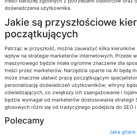
treści bardziej zgodnych z potrzebami odbiorców oraz d
doświadczenia użytkownika.
Jakie są przyszłościowe kie
początkujących
Patrząc w przyszłość, można zauważyć kilka kierunków 
wpływ na strategie marketerów internetowych. Przede ws
maszynowego będzie miała ogromne znaczenie dla spos
treści przez marketerów. Narzędzia oparte na AI będą m
może znacznie ułatwić pracę początkującym specjalisto
personalizację doświadczeń użytkowników; witryny będ
odwiedzających, co zwiększy ich zaangażowanie i lojal
będzie wymagał od marketerów dostosowania strategii 
głosowych różni się od tradycyjnego podejścia do SEO i
Polecamy
Jaka gitara