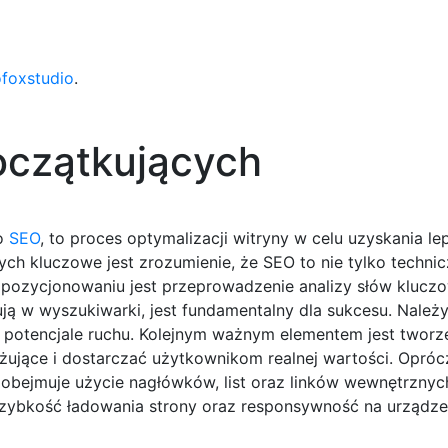
ofoxstudio
.
oczątkujących
ko
SEO
, to proces optymalizacji witryny w celu uzyskania le
h kluczowe jest zrozumienie, że SEO to nie tylko technic
 pozycjonowaniu jest przeprowadzenie analizy słów klucz
ują w wyszukiwarki, jest fundamentalny dla sukcesu. Należy
m potencjale ruchu. Kolejnym ważnym elementem jest tworz
ażujące i dostarczać użytkownikom realnej wartości. Opróc
co obejmuje użycie nagłówków, list oraz linków wewnętrzny
 szybkość ładowania strony oraz responsywność na urządze