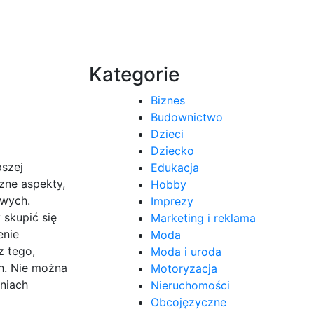
Kategorie
Biznes
Budownictwo
Dzieci
Dziecko
pszej
Edukacja
zne aspekty,
Hobby
owych.
Imprezy
 skupić się
Marketing i reklama
enie
Moda
z tego,
Moda i uroda
ch. Nie można
Motoryzacja
niach
Nieruchomości
Obcojęzyczne