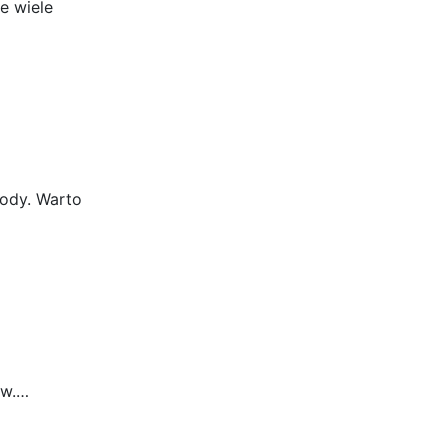
e wiele
ody. Warto
ów.…