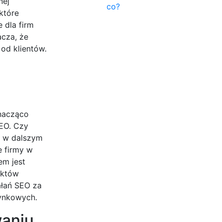
nej
co?
 które
 dla firm
acza, że
od klientów.
znacząco
EO. Czy
e w dalszym
e firmy w
em jest
uktów
ałań SEO za
rynkowych.
waniu