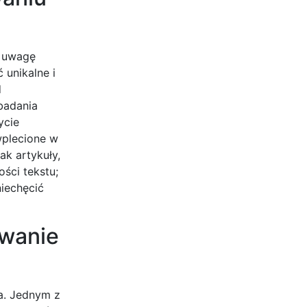
ć uwagę
 unikalne i
d
badania
ycie
wplecione w
ak artykuły,
ści tekstu;
niechęcić
owanie
a. Jednym z