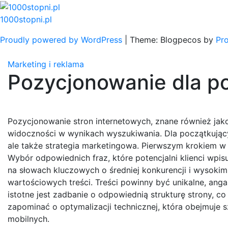
Skip
to
1000stopni.pl
content
Proudly powered by WordPress
|
Theme: Blogpecos by
Pr
Marketing i reklama
Pozycjonowanie dla p
Pozycjonowanie stron internetowych, znane również ja
widoczności w wynikach wyszukiwania. Dla początkującyc
ale także strategia marketingowa. Pierwszym krokiem w
Wybór odpowiednich fraz, które potencjalni klienci wpis
na słowach kluczowych o średniej konkurencji i wysoki
wartościowych treści. Treści powinny być unikalne, ang
istotne jest zadbanie o odpowiednią strukturę strony, 
zapominać o optymalizacji technicznej, która obejmuje
mobilnych.