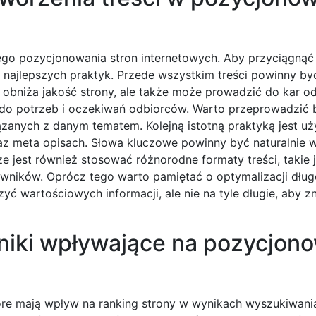
ego pozycjonowania stron internetowych. Aby przyciągną
ajlepszych praktyk. Przede wszystkim treści powinny być
o obniża jakość strony, ale także może prowadzić do kar o
 do potrzeb i oczekiwań odbiorców. Warto przeprowadzić 
zanych z danym tematem. Kolejną istotną praktyką jest uż
az meta opisach. Słowa kluczowe powinny być naturalnie 
e jest również stosować różnorodne formaty treści, takie j
owników. Oprócz tego warto pamiętać o optymalizacji długo
yć wartościowych informacji, ale nie na tyle długie, aby z
nniki wpływające na pozycjon
tóre mają wpływ na ranking strony w wynikach wyszukiwani