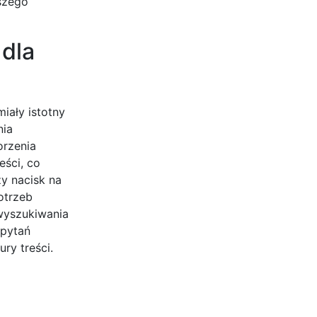
pszego
 dla
iały istotny
nia
orzenia
eści, co
y nacisk na
otrzeb
wyszukiwania
apytań
ry treści.