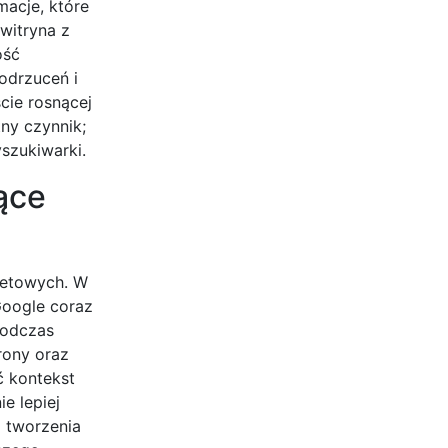
macje, które
witryna z
ość
odrzuceń i
cie rosnącej
tny czynnik;
szukiwarki.
ące
netowych. W
Google coraz
podczas
rony oraz
ć kontekst
e lepiej
o tworzenia