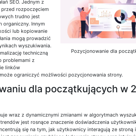
ałań SEO. Jednym z
h przed rozpoczęciem
owych trudno jest
h organiczny. Innym
kości lub kopiowanie
ałania mogą prowadzić
wynikach wyszukiwania.
Pozycjonowanie dla począt
malizację techniczną
b problemami z
ie linków
 może ograniczyć możliwości pozycjonowania strony.
owaniu dla początkujących w 
uuje wraz z dynamicznymi zmianami w algorytmach wyszuk
trendów jest rosnące znaczenie doświadczenia użytkownik
entrują się na tym, jak użytkownicy interagują ze stroną i