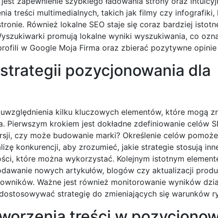
jest zapewnienie szybkiego ładowania strony oraz intuicyj
a treści multimedialnych, takich jak filmy czy infografiki,
onie. Również lokalne SEO staje się coraz bardziej istotne
yszukiwarki promują lokalne wyniki wyszukiwania, co ozn
rofili w Google Moja Firma oraz zbierać pozytywne opinie 
strategii pozycjonowania dla
 uwzględnienia kilku kluczowych elementów, które mogą 
. Pierwszym krokiem jest dokładne zdefiniowanie celów S
ersji, czy może budowanie marki? Określenie celów pomoż
zę konkurencji, aby zrozumieć, jakie strategie stosują inn
ości, które można wykorzystać. Kolejnym istotnym element
dodawanie nowych artykułów, blogów czy aktualizacji prod
owników. Ważne jest również monitorowanie wyników dzi
 dostosowywać strategię do zmieniających się warunków 
 tworzenia treści w pozycjono