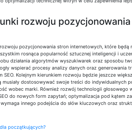
o optymalizacji technicznej witryn w celu zapewnienia le
runki rozwoju pozycjonowania
rozwoju pozycjonowania stron internetowych, które będą m
zystkim rosnąca popularność sztucznej inteligencji i ucze
obu działania algorytmów wyszukiwarek oraz sposobu tw
ogły wspierać procesy analizy danych oraz generowania tr
m SEO. Kolejnym kierunkiem rozwoju będzie jeszcze większ
ą musiały dostosowywać swoje treści do indywidualnych p
ność wobec marki. Również rozwój technologii głosowego 
SEO do nowych form zapytań; optymalizacja pod kątem z
 wymaga innego podejścia do słów kluczowych oraz struktu
 dla początkujących?