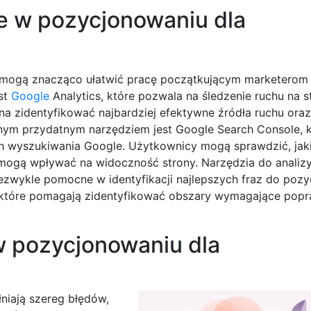
ne w pozycjonowaniu dla
re mogą znacząco ułatwić pracę początkującym marketerom
st
Google
Analytics, które pozwala na śledzenie ruchu na s
 zidentyfikować najbardziej efektywne źródła ruchu oraz 
ejnym przydatnym narzędziem jest Google Search Console, 
h wyszukiwania Google. Użytkownicy mogą sprawdzić, jak
 mogą wpływać na widoczność strony. Narzędzia do analiz
iezwykle pomocne w identyfikacji najlepszych fraz do poz
 które pomagają zidentyfikować obszary wymagające pop
w pozycjonowaniu dla
niają szereg błędów,