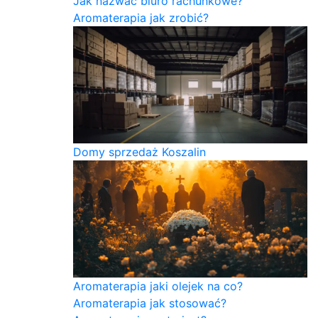
Jak nazwać biuro rachunkowe?
Aromaterapia jak zrobić?
Domy sprzedaż Koszalin
Aromaterapia jaki olejek na co?
Aromaterapia jak stosować?