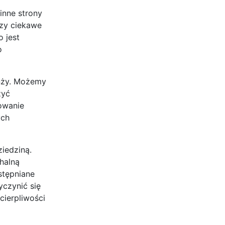
inne strony
czy ciekawe
o jest
o
anży. Możemy
zyć
owanie
ych
iedziną.
halną
stępniane
yczynić się
cierpliwości