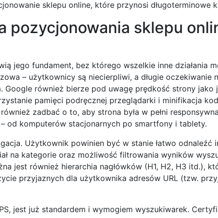
onowanie sklepu online, które przynosi długoterminowe k
a pozycjonowania sklepu onlin
wią jego fundament, bez którego wszelkie inne działania 
zowa – użytkownicy są niecierpliwi, a długie oczekiwanie 
a. Google również bierze pod uwagę prędkość strony jako 
ystanie pamięci podręcznej przeglądarki i minifikacja ko
również zadbać o to, aby strona była w pełni responsywna,
 – od komputerów stacjonarnych po smartfony i tablety.
igacja. Użytkownik powinien być w stanie łatwo odnaleźć i
ział na kategorie oraz możliwość filtrowania wyników wysz
na jest również hierarchia nagłówków (H1, H2, H3 itd.), k
życie przyjaznych dla użytkownika adresów URL (tzw. przyj
S, jest już standardem i wymogiem wyszukiwarek. Certyfi