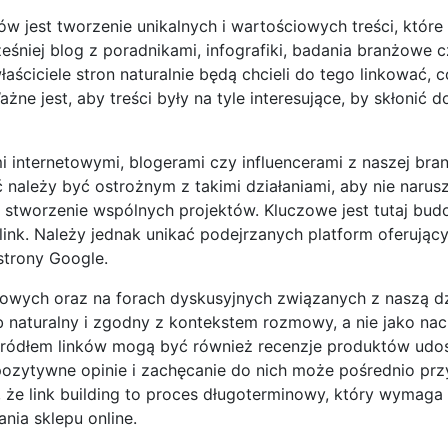
est tworzenie unikalnych i wartościowych treści, które 
śniej blog z poradnikami, infografiki, badania branżowe 
ściciele stron naturalnie będą chcieli do tego linkować, c
ne jest, aby treści były na tyle interesujące, by skłonić d
i internetowymi, blogerami czy influencerami z naszej br
należy być ostrożnym z takimi działaniami, aby nie narus
 stworzenie wspólnych projektów. Kluczowe jest tutaj bud
link. Należy jednak unikać podejrzanych platform oferując
strony Google.
wych oraz na forach dyskusyjnych związanych z naszą dz
 naturalny i zgodny z kontekstem rozmowy, a nie jako nac
źródłem linków mogą być również recenzje produktów udo
ozytywne opinie i zachęcanie do nich może pośrednio prz
e link building to proces długoterminowy, który wymaga 
nia sklepu online.