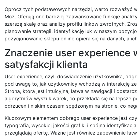
Oprócz tych podstawowych narzędzi, warto rozważyć wyk
Moz. Oferują one bardziej zaawansowane funkcje analizy
szerszą skalę oraz analizy profilu linków zwrotnych. Z
planowanie strategii, identyfikację luk w naszym pozycj
pozycjonowanie sklepu online opiera się na danych, a ic
Znaczenie user experience w
satysfakcji klienta
User experience, czyli doświadczenie użytkownika, odgr
pod uwagę to, jak użytkownicy wchodzą w interakcję ze s
Strona, która jest intuicyjna, łatwa w nawigacji i dost
algorytmów wyszukiwarek, co przekłada się na lepsze 
odrzuceń i niskim czasem spędzonym na stronie, co nega
Kluczowym elementem dobrego user experience jest czyte
typografia, wysokiej jakości grafiki i spójna identyfikac
przeglądają ofertę. Ważne jest również zapewnienie łat