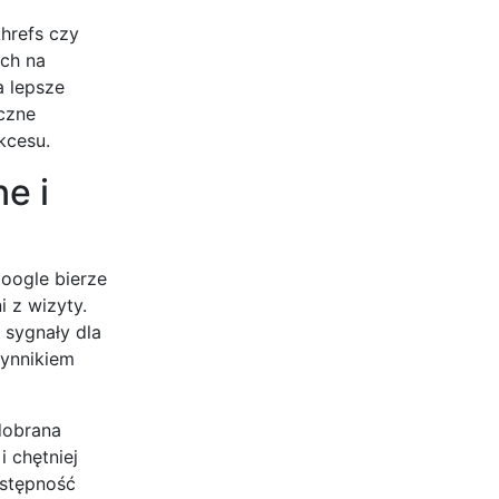
hrefs czy
ych na
a lepsze
eczne
kcesu.
e i
oogle bierze
i z wizyty.
 sygnały dla
zynnikiem
dobrana
i chętniej
ostępność