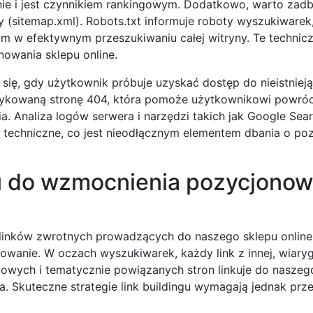
anie i jest czynnikiem rankingowym. Dodatkowo, warto zad
 (sitemap.xml). Robots.txt informuje roboty wyszukiwarek,
m w efektywnym przeszukiwaniu całej witryny. Te technicz
owania sklepu online.
się, gdy użytkownik próbuje uzyskać dostęp do nieistnieją
dykowaną stronę 404, która pomoże użytkownikowi powróc
ia. Analiza logów serwera i narzędzi takich jak Google Sea
 techniczne, co jest nieodłącznym elementem dbania o po
gu do wzmocnienia pozycjonow
 linków zwrotnych prowadzących do naszego sklepu online,
wanie. W oczach wyszukiwarek, każdy link z innej, wiary
ciowych i tematycznie powiązanych stron linkuje do naszeg
 Skuteczne strategie link buildingu wymagają jednak pr