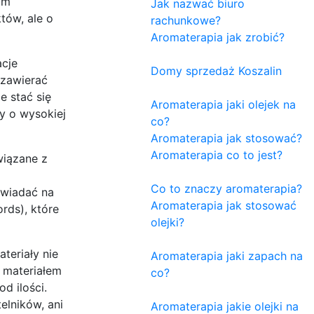
im
Jak nazwać biuro
tów, ale o
rachunkowe?
Aromaterapia jak zrobić?
cje
Domy sprzedaż Koszalin
 zawierać
 stać się
Aromaterapia jaki olejek na
y o wysokiej
co?
Aromaterapia jak stosować?
Aromaterapia co to jest?
wiązane z
Co to znaczy aromaterapia?
owiadać na
Aromaterapia jak stosować
rds), które
olejki?
teriały nie
Aromaterapia jaki zapach na
 materiałem
co?
d ilości.
elników, ani
Aromaterapia jakie olejki na