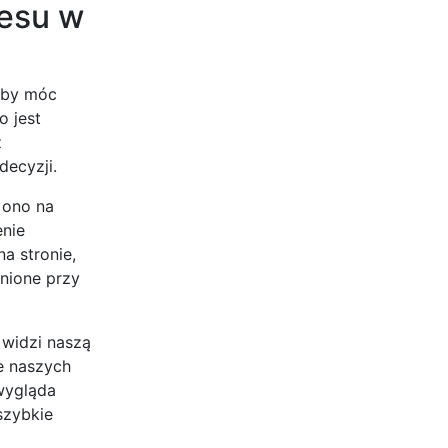
cesu w
 aby móc
o jest
z
ecyzji.
 ono na
enie
a stronie,
enione przy
 widzi naszą
e naszych
 wygląda
szybkie