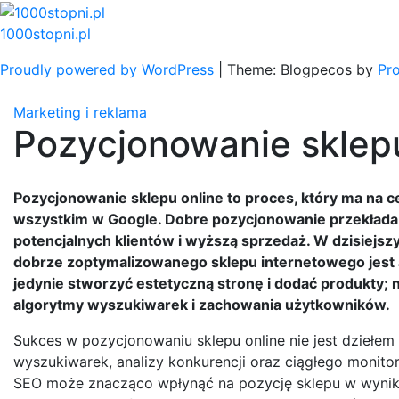
Skip
to
1000stopni.pl
content
Proudly powered by WordPress
|
Theme: Blogpecos by
Pr
Marketing i reklama
Pozycjonowanie sklepu
Pozycjonowanie sklepu online to proces, który ma na 
wszystkim w Google. Dobre pozycjonowanie przekłada s
potencjalnych klientów i wyższą sprzedaż. W dzisiejs
dobrze zoptymalizowanego sklepu internetowego jest a
jedynie stworzyć estetyczną stronę i dodać produkty; 
algorytmy wyszukiwarek i zachowania użytkowników.
Sukces w pozycjonowaniu sklepu online nie jest dziełe
wyszukiwarek, analizy konkurencji oraz ciągłego monito
SEO może znacząco wpłynąć na pozycję sklepu w wynik