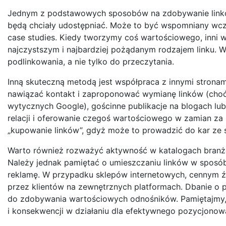
Jednym z podstawowych sposobów na zdobywanie linków j
będą chciały udostępniać. Może to być wspomniany wcze
case studies. Kiedy tworzymy coś wartościowego, inni wła
najczystszym i najbardziej pożądanym rodzajem linku. Waż
podlinkowania, a nie tylko do przeczytania.
Inną skuteczną metodą jest współpraca z innymi stronam
nawiązać kontakt i zaproponować wymianę linków (choć 
wytycznych Google), gościnne publikacje na blogach lub
relacji i oferowanie czegoś wartościowego w zamian za 
„kupowanie linków”, gdyż może to prowadzić do kar ze 
Warto również rozważyć aktywność w katalogach branżo
Należy jednak pamiętać o umieszczaniu linków w sposób
reklamę. W przypadku sklepów internetowych, cennym 
przez klientów na zewnętrznych platformach. Dbanie o p
do zdobywania wartościowych odnośników. Pamiętajmy, ż
i konsekwencji w działaniu dla efektywnego pozycjonowa