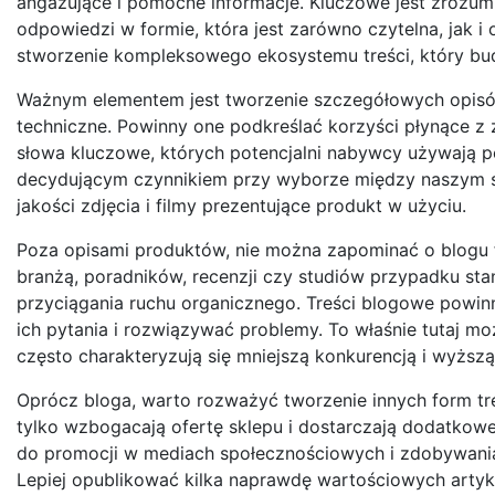
angażujące i pomocne informacje. Kluczowe jest zrozumien
odpowiedzi w formie, która jest zarówno czytelna, jak i
stworzenie kompleksowego ekosystemu treści, który budu
Ważnym elementem jest tworzenie szczegółowych opisó
techniczne. Powinny one podkreślać korzyści płynące z 
słowa kluczowe, których potencjalni nabywcy używają p
decydującym czynnikiem przy wyborze między naszym s
jakości zdjęcia i filmy prezentujące produkt w użyciu.
Poza opisami produktów, nie można zapominać o blogu 
branżą, poradników, recenzji czy studiów przypadku sta
przyciągania ruchu organicznego. Treści blogowe powi
ich pytania i rozwiązywać problemy. To właśnie tutaj m
często charakteryzują się mniejszą konkurencją i wyższą
Oprócz bloga, warto rozważyć tworzenie innych form treśc
tylko wzbogacają ofertę sklepu i dostarczają dodatkow
do promocji w mediach społecznościowych i zdobywania l
Lepiej opublikować kilka naprawdę wartościowych artykułó