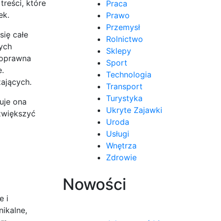
reści, które
Praca
ek.
Prawo
Przemysł
się całe
Rolnictwo
nych
Sklepy
poprawna
Sport
.
Technologia
ających.
Transport
Turystyka
uje ona
Ukryte Zajawki
zwiększyć
Uroda
Usługi
Wnętrza
Zdrowie
Nowości
e i
ikalne,