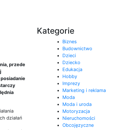
Kategorie
Biznes
Budownictwo
Dzieci
Dziecko
nia, przede
Edukacja
j
Hobby
 posiadanie
Imprezy
starczy
Marketing i reklama
lędnia
Moda
Moda i uroda
ałania
Motoryzacja
ch działań
Nieruchomości
Obcojęzyczne