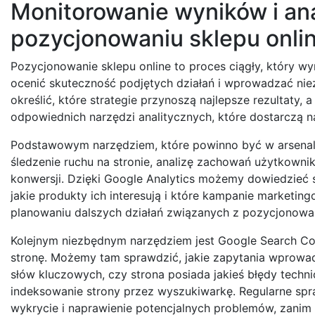
Monitorowanie wyników i an
pozycjonowaniu sklepu onli
Pozycjonowanie sklepu online to proces ciągły, który w
ocenić skuteczność podjętych działań i wprowadzać niez
określić, które strategie przynoszą najlepsze rezultaty,
odpowiednich narzędzi analitycznych, które dostarczą 
Podstawowym narzędziem, które powinno być w arsenale 
śledzenie ruchu na stronie, analizę zachowań użytkownik
konwersji. Dzięki Google Analytics możemy dowiedzieć si
jakie produkty ich interesują i które kampanie marketin
planowaniu dalszych działań związanych z pozycjonowan
Kolejnym niezbędnym narzędziem jest Google Search Con
stronę. Możemy tam sprawdzić, jakie zapytania wprowadz
słów kluczowych, czy strona posiada jakieś błędy techn
indeksowanie strony przez wyszukiwarkę. Regularne sp
wykrycie i naprawienie potencjalnych problemów, zanim