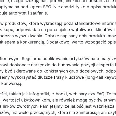
ie, czego szukają nasi potencjalni klienci i dostarczenie 
 optymalna pod kątem SEO. Nie chodzi tylko o opisy produk
je autorytet i zaufanie.
w produktów, które wykraczają poza standardowe informa
zakupu, odpowiadać na potencjalne wątpliwości klientów i
odczas wyszukiwania. Dobrze napisany opis produktu może
klepem a konkurencją. Dodatkowo, warto wzbogacić opis
firmowym. Regularne publikowanie artykułów na tematy z
nowi doskonałe narzędzie do budowania pozycji eksperta i
nny być skierowane do konkretnych grup docelowych, odp
ożemy wykorzystać dłuższe frazy kluczowe (long-tail keywo
 konwersją.
i, takich jak infografiki, e-booki, webinary czy FAQ. Te ma
ej wartości użytkownikom, ale również mogą być świetnym
inków zwrotnych. Pamiętajmy, że jakość jest ważniejsza o
w, niż wiele przeciętnych, które nie zainteresują ani czyt