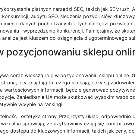
orzystanie płatnych narzędzi SEO, takich jak SEMrush, A
 konkurencji, audytu SEO, śledzenia pozycji słów kluczow
rozumienie danych pochodzących z tych narzędzi pozwala n
onowaniu i wyprzedzenie konkurencji. Pamiętajmy, że skut
h analiza jest kluczem do osiągnięcia długoterminowego su
 pozycjonowaniu sklepu onlin
ywa coraz większą rolę w pozycjonowaniu sklepu online. G
troną, czy znajdują to, czego szukają, i czy są zadowolen
arcza wartościowych informacji, będzie generować pozytywne
pozycje. Zaniedbanie UX może skutkować wysokim współc
tywnie wpłynie na rankingi.
lność i estetyka strony. Przejrzysty układ, odpowiednio 
ja wizualna sprawiają, że użytkownicy czują się komfortowo 
wego dostępu do kluczowych informacji, takich jak ceny, d