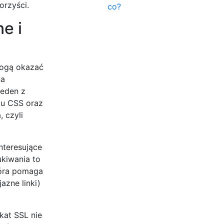
orzyści.
co?
e i
mogą okazać
na
jeden z
du CSS oraz
 czyli
nteresujące
ukiwania to
tóra pomaga
azne linki)
kat SSL nie