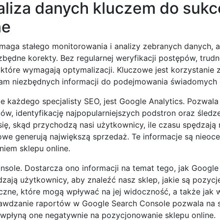
aliza danych kluczem do suk
ne
ymaga stałego monitorowania i analizy zebranych danych,
będne korekty. Bez regularnej weryfikacji postępów, trudn
 a które wymagają optymalizacji. Kluczowe jest korzystanie 
nam niezbędnych informacji do podejmowania świadomych d
każdego specjalisty SEO, jest Google Analytics. Pozwala
ów, identyfikację najpopularniejszych podstron oraz śledz
ę, skąd przychodzą nasi użytkownicy, ile czasu spędzają n
gowe generują największą sprzedaż. Te informacje są nieoc
iem sklepu online.
sole. Dostarcza ono informacji na temat tego, jak Google
ają użytkownicy, aby znaleźć nasz sklep, jakie są pozycj
iczne, które mogą wpływać na jej widoczność, a także jak
rawdzanie raportów w Google Search Console pozwala na 
 wpłyną one negatywnie na pozycjonowanie sklepu online.