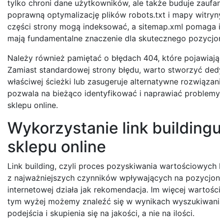
tylko chroni dane użytkowników, ale także buduje zauf
poprawną optymalizację plików robots.txt i mapy witryny
części strony mogą indeksować, a sitemap.xml pomaga i
mają fundamentalne znaczenie dla skutecznego pozycjon
Należy również pamiętać o błędach 404, które pojawiają 
Zamiast standardowej strony błędu, warto stworzyć de
właściwej ścieżki lub zasugeruje alternatywne rozwiązan
pozwala na bieżąco identyfikować i naprawiać problemy
sklepu online.
Wykorzystanie link buildin
sklepu online
Link building, czyli proces pozyskiwania wartościowych
z najważniejszych czynników wpływających na pozycjono
internetowej działa jak rekomendacja. Im więcej wartoś
tym wyżej możemy znaleźć się w wynikach wyszukiwania.
podejścia i skupienia się na jakości, a nie na ilości.