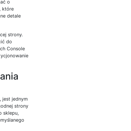
bać o
 które
ne detale
cej strony.
ić do
rch Console
zycjonowanie
ania
 jest jednym
godnej strony
o sklepu,
zemyślanego